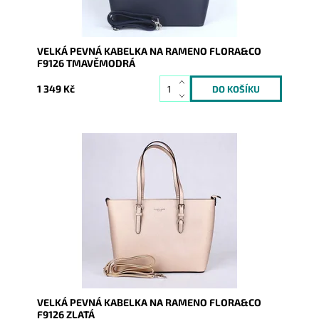
VELKÁ PEVNÁ KABELKA NA RAMENO FLORA&CO
F9126 TMAVĚMODRÁ
1 349 Kč
Pevná velká elegantní kabelka zlaté barvy do ruky i na
rameno značky FLORA&CO se stříbrnými doplňky.
Dostupnost:
Skladem
Kód:
9982
Značka:
FLORA&CO
Záruka:
2 roky
VELKÁ PEVNÁ KABELKA NA RAMENO FLORA&CO
F9126 ZLATÁ