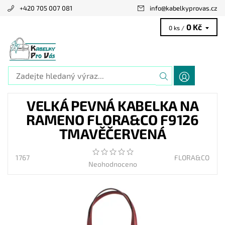
+420 705 007 081
info
@
kabelkyprovas.cz
0 Kč
0 ks /
VELKÁ PEVNÁ KABELKA NA
RAMENO FLORA&CO F9126
TMAVĚČERVENÁ
1767
FLORA&CO
Neohodnoceno