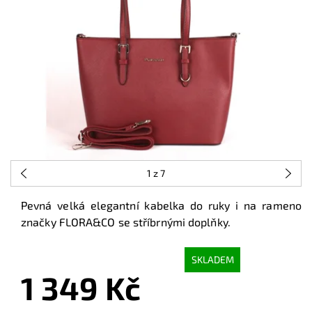
1
z 7
Pevná velká elegantní kabelka do ruky i na rameno
značky FLORA&CO se stříbrnými doplňky.
SKLADEM
1 349 Kč