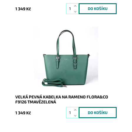
1 349 Kč
Pevná velká elegantní kabelka tmavězelené barvy do
ruky i na rameno značky FLORA&CO se stříbrnými
doplňky.
Dostupnost:
Skladem
Kód:
9983
Značka:
FLORA&CO
Záruka:
2 roky
VELKÁ PEVNÁ KABELKA NA RAMENO FLORA&CO
F9126 TMAVĚZELENÁ
1 349 Kč