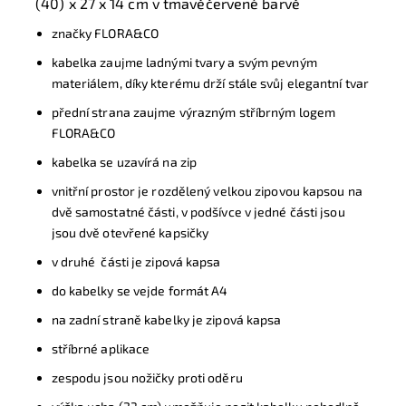
(40) x 27 x 14 cm v tmavěčervené barvě
značky FLORA&CO
kabelka zaujme ladnými tvary a svým pevným
materiálem, díky kterému drží stále svůj elegantní tvar
přední strana zaujme výrazným stříbrným logem
FLORA&CO
kabelka se uzavírá na zip
vnitřní prostor je rozdělený velkou zipovou kapsou na
dvě samostatné části, v podšívce v jedné části jsou
jsou dvě otevřené kapsičky
v druhé části je zipová kapsa
do kabelky se vejde formát A4
na zadní straně kabelky je zipová kapsa
stříbrné aplikace
zespodu jsou nožičky proti oděru