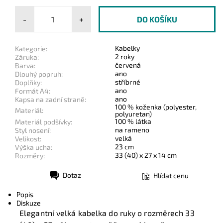
-
+
Kabelky
Kategorie:
2 roky
Záruka:
červená
Barva:
ano
Dlouhý popruh:
stříbrné
Doplňky:
ano
Formát A4:
ano
Kapsa na zadní straně:
100 % koženka (polyester,
Materiál:
polyuretan)
100 % látka
Materiál podšívky:
na rameno
Styl nosení:
velká
Velikost:
23 cm
Výška ucha:
33 (40) x 27 x 14 cm
Rozměry:
Dotaz
Hlídat cenu
Tisk
Popis
Diskuze
Elegantní velká kabelka do ruky o rozměrech 33