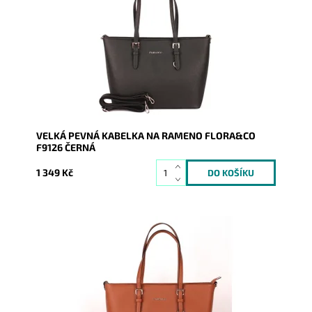
značky FLORA&CO se stříbrnými doplňky.
Dostupnost:
Skladem
Kód:
1429
Značka:
FLORA&CO
Záruka:
2 roky
VELKÁ PEVNÁ KABELKA NA RAMENO FLORA&CO
F9126 ČERNÁ
1 349 Kč
Pevná velká elegantní kabelka do ruky i na rameno
značky FLORA&CO se stříbrnými doplňky.
Dostupnost:
Skladem
Kód:
1559
Značka:
FLORA&CO
Záruka:
2 roky