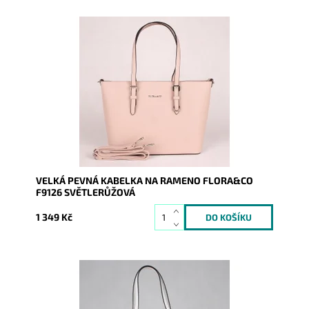
Pevná velká elegantní kabelka do ruky i na rameno
značky FLORA&CO se stříbrnými doplňky.
Dostupnost:
Skladem
Kód:
1430
Značka:
FLORA&CO
Záruka:
2 roky
VELKÁ PEVNÁ KABELKA NA RAMENO FLORA&CO
F9126 SVĚTLERŮŽOVÁ
1 349 Kč
Pevná velká elegantní kabelka bílé barvy do ruky i na
rameno značky FLORA&CO se stříbrnými doplňky.