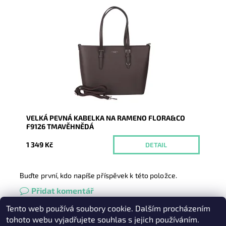
Pevná velká elegantní kabelka do ruky i na rameno
značky FLORA&CO se stříbrnými doplňky.
Dostupnost:
Momentálně nedostupné
Kód:
20968
Značka:
FLORA&CO
Záruka:
2 roky
VELKÁ PEVNÁ KABELKA NA RAMENO FLORA&CO
F9126 TMAVĚHNĚDÁ
1 349 Kč
DETAIL
Buďte první, kdo napíše příspěvek k této položce.
Přidat komentář
Tento web používá soubory cookie. Dalším procházením
Heureka.cz
|
Zboží.cz
|
Oázakabelek
tohoto webu vyjadřujete souhlas s jejich používáním.