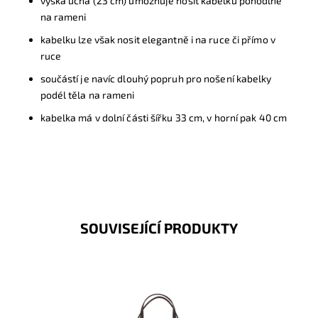
výška ucha (23 cm) umožňuje nosit kabelku pohodlně
na rameni
kabelku lze však nosit elegantně i na ruce či přímo v
ruce
součástí je navíc dlouhý popruh pro nošení kabelky
podél těla na rameni
kabelka má v dolní části šířku 33 cm, v horní pak 40 cm
SOUVISEJÍCÍ PRODUKTY
Pevná velká elegantní kabelka do ruky i na rameno