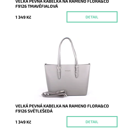
VELKÁ PEVNÁ KABELKA NA RAMENO FLORA&CO
F9126 TMAVĚFIALOVÁ
1 349 Kč
DETAIL
Pevná velká elegantní kabelka do ruky i na rameno
značky FLORA&CO se stříbrnými doplňky.
Dostupnost:
Momentálně nedostupné
Kód:
1261
Značka:
FLORA&CO
Záruka:
2 roky
VELKÁ PEVNÁ KABELKA NA RAMENO FLORA&CO
F9126 SVĚTLEŠEDÁ
1 349 Kč
DETAIL