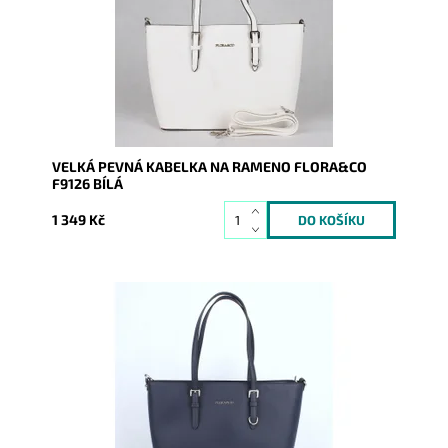
Dostupnost:
Skladem
Kód:
8033
Značka:
FLORA&CO
Záruka:
2 roky
VELKÁ PEVNÁ KABELKA NA RAMENO FLORA&CO
F9126 BÍLÁ
1 349 Kč
Pevná velká elegantní kabelka do ruky i na rameno
značky FLORA&CO se stříbrnými doplňky.
Dostupnost:
Skladem
Kód:
7640
Značka:
FLORA&CO
Záruka:
2 roky