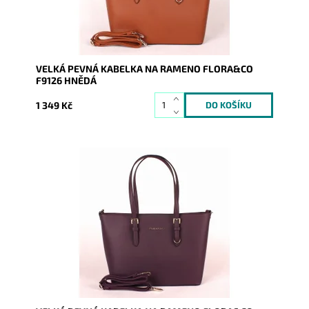
VELKÁ PEVNÁ KABELKA NA RAMENO FLORA&CO
F9126 HNĚDÁ
1 349 Kč
Pevná velká elegantní kabelka do ruky i na rameno
značky FLORA&CO se stříbrnými doplňky.
Dostupnost:
Momentálně nedostupné
Kód:
1768
Značka:
FLORA&CO
Záruka:
2 roky