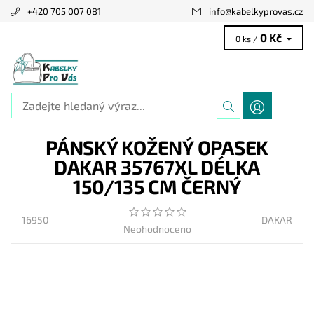
+420 705 007 081
info
@
kabelkyprovas.cz
0 Kč
0 ks /
PÁNSKÝ KOŽENÝ OPASEK
DAKAR 35767XL DÉLKA
150/135 CM ČERNÝ
16950
DAKAR
Neohodnoceno