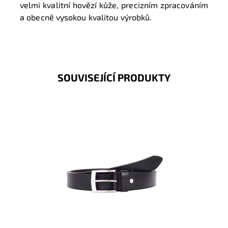
velmi kvalitní hovězí kůže, precizním zpracováním
a obecně vysokou kvalitou výrobků.
SOUVISEJÍCÍ PRODUKTY
Pánský kožený opasek Dakar v černé barvě se
zapínáním na přezku.
Dostupnost:
Skladem
Kód:
16948
Značka:
DAKAR
Záruka:
2 roky