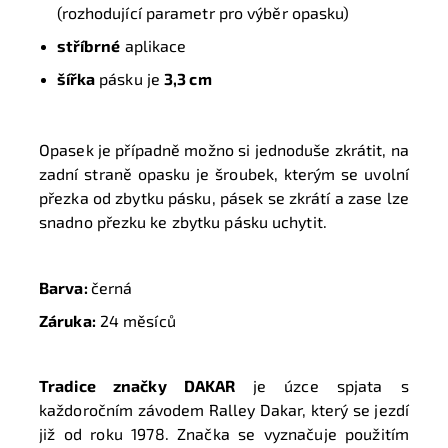
(rozhodující parametr pro výběr opasku)
stříbrné
aplikace
šířka
pásku je
3,3 cm
Opasek je případně možno si jednoduše zkrátit, na
zadní straně opasku je šroubek, kterým se uvolní
přezka od zbytku pásku, pásek se zkrátí a zase lze
snadno přezku ke zbytku pásku uchytit.
Barva:
černá
Záruka:
24 měsíců
Tradice značky DAKAR
je úzce spjata s
každoročním závodem Ralley Dakar, který se jezdí
již od roku 1978. Značka se vyznačuje použitím