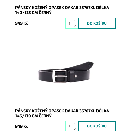
PÁNSKÝ KOŽENÝ OPASEK DAKAR 35767XL DÉLKA
140/125 CM ČERNÝ
949 Kč
Pánský kožený opasek Dakar v černé barvě se
zapínáním na přezku.
Dostupnost:
Skladem
Kód:
16949
Značka:
DAKAR
Záruka:
2 roky
PÁNSKÝ KOŽENÝ OPASEK DAKAR 35767XL DÉLKA
145/130 CM ČERNÝ
949 Kč