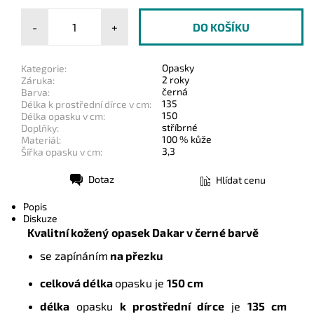
-
+
Opasky
Kategorie:
2 roky
Záruka:
černá
Barva:
135
Délka k prostřední dírce v cm:
150
Délka opasku v cm:
stříbrné
Doplňky:
100 % kůže
Materiál:
3,3
Šířka opasku v cm:
Dotaz
Hlídat cenu
Tisk
Popis
Diskuze
Kvalitní kožený opasek Dakar
v černé barvě
se zapínáním
na přezku
celková délka
opasku je
150 cm
délka
opasku
k prostřední dírce
je
135 cm