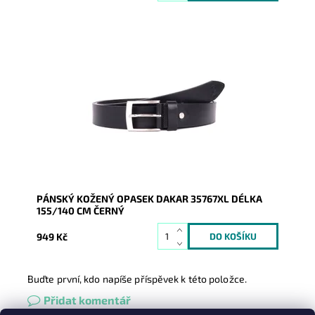
Pánský kožený opasek Dakar v černé barvě se
zapínáním na přezku.
Dostupnost:
Skladem
Kód:
16951
Značka:
DAKAR
Záruka:
2 roky
PÁNSKÝ KOŽENÝ OPASEK DAKAR 35767XL DÉLKA
155/140 CM ČERNÝ
949 Kč
Buďte první, kdo napíše příspěvek k této položce.
Přidat komentář