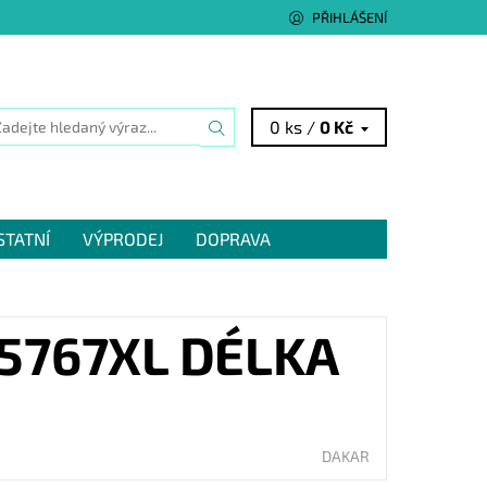
PŘIHLÁŠENÍ
0 ks /
0 Kč
STATNÍ
VÝPRODEJ
DOPRAVA
5767XL DÉLKA
DAKAR