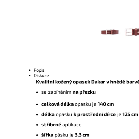
Popis
Diskuze
Kvalitní kožený opasek Dakar
v hnědé barv
se zapínáním
na přezku
celková délka
opasku je
140 cm
délka
opasku
k prostřední dírce
je
125 c
stříbrné
aplikace
šířka
pásku je
3,3 cm