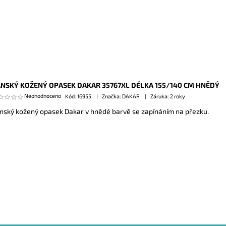
NSKÝ KOŽENÝ OPASEK DAKAR 35767XL DÉLKA 155/140 CM HNĚDÝ
Neohodnoceno
Kód:
16955
Značka: DAKAR
Záruka: 2 roky
nský kožený opasek Dakar v hnědé barvě se zapínáním na přezku.