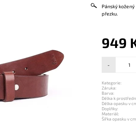
Pánský kožený 
přezku.
949 
-
Kategorie:
Záruka:
Barva:
Délka k prostřední
Délka opasku v c
Doplňky:
Materiál:
Šířka opasku v cm