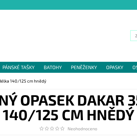
PÁNSKÉ TAŠKY
BATOHY
PENĚŽENKY
OPASKY
O
NÁM
délka 140/125 cm hnědý
NÝ OPASEK DAKAR 3
140/125 CM HNĚDÝ
Neohodnoceno