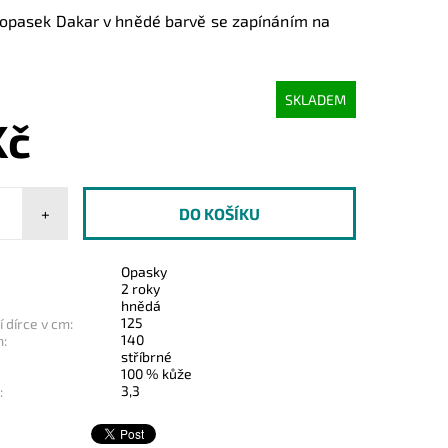
opasek Dakar v hnědé barvě se zapínáním na
SKLADEM
Kč
+
Opasky
2 roky
hnědá
125
 dírce v cm:
140
m:
stříbrné
100 % kůže
3,3
: