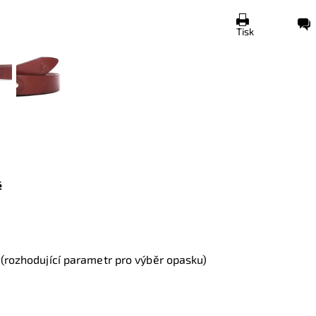
Tisk
ě
m
(rozhodující parametr pro výběr opasku)