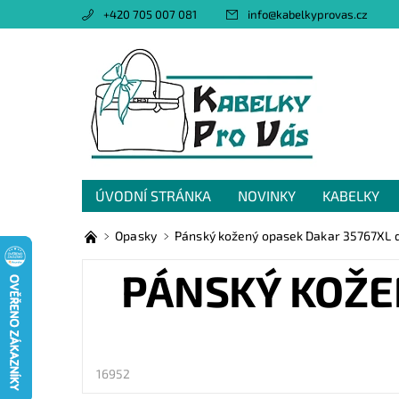
+420 705 007 081
info
@
kabelkyprovas.cz
ÚVODNÍ STRÁNKA
NOVINKY
KABELKY
OBCHODNÍ PODMÍNKY
GDPR
NAPIŠTE 
Opasky
Pánský kožený opasek Dakar 35767XL 
PÁNSKÝ KOŽE
16952