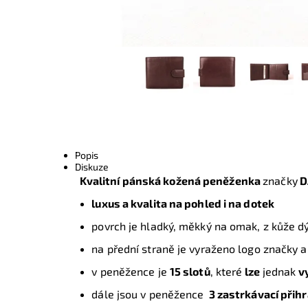
Popis
Diskuze
Kvalitní pánská kožená peněženka
značky
D
luxus a kvalita na pohled i na dotek
povrch je hladký, měkký na omak, z kůže d
na přední straně je vyraženo logo značky
v peněžence je
15 slotů
, které
lze
jednak
vy
dále jsou v peněžence
3 zastrkávací přih