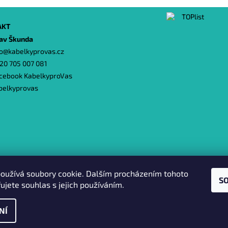
AKT
lav Škunda
o
@
kabelkyprovas.cz
20 705 007 081
cebook KabelkyproVas
belkyprovas
Heureka.cz
|
Zboží.cz
|
Oázakabelek
oužívá soubory cookie. Dalším procházením tohoto
S
ujete souhlas s jejich používáním.
NÍ