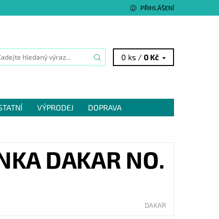
PŘIHLÁŠENÍ
0 ks /
0 Kč
STATNÍ
VÝPRODEJ
DOPRAVA
NKA DAKAR NO.
DAKAR