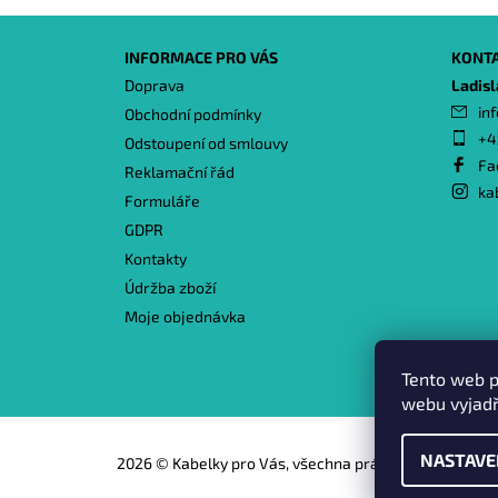
INFORMACE PRO VÁS
KONT
Doprava
Ladis
inf
Obchodní podmínky
+4
Odstoupení od smlouvy
Fa
Reklamační řád
ka
Formuláře
GDPR
Kontakty
Údržba zboží
Moje objednávka
Tento web p
webu vyjadř
NASTAVE
2026 © Kabelky pro Vás, všechna práva vyhrazena