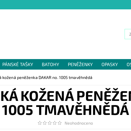
PÁNSKÉ TAŠKY
BATOHY
PENĚŽENKY
OPASKY
O
NÁM
dká kožená peněženka DAKAR no. 1005 tmavěhnědá
DKÁ KOŽENÁ PENĚŽE
1005 TMAVĚHNĚDÁ
Neohodnoceno