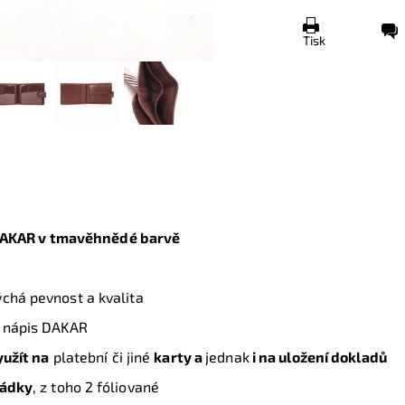
Tisk
AKAR
v tmavěhnědé barvě
ýchá pevnost a kvalita
 a nápis DAKAR
užít na
platební či jiné
karty a
jednak
i na uložení dokladů
rádky
, z toho 2 fóliované