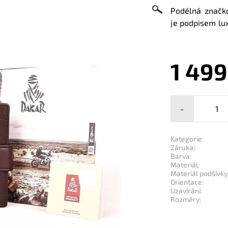
Podélná značk
je podpisem lux
1 499
-
Kategorie:
Záruka:
Barva:
Materiál:
Materiál podšívky
Orientace:
Uzavírání:
Rozměry: