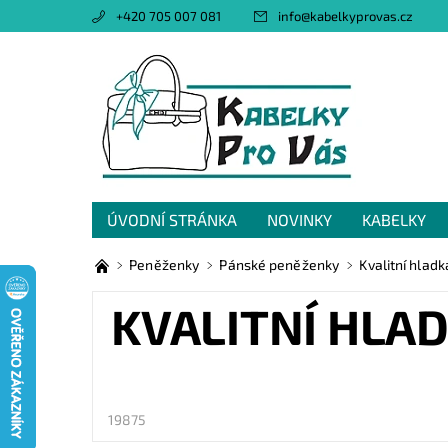
+420 705 007 081
info
@
kabelkyprovas.cz
ÚVODNÍ STRÁNKA
NOVINKY
KABELKY
OBCHODNÍ PODMÍNKY
GDPR
NAPIŠTE 
Peněženky
Pánské peněženky
Kvalitní hla
KVALITNÍ HLA
19875