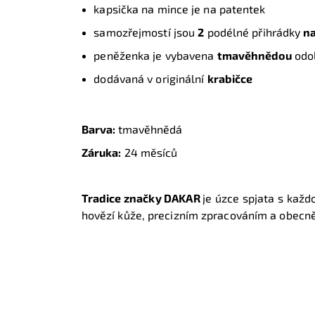
kapsička na mince je na patentek
samozřejmostí jsou
2
podélné přihrádky
n
peněženka je vybavena
tmavěhnědou
odo
dodávaná v originální
krabičce
Barva:
tmavěhnědá
Záruka:
24 měsíců
Tradice značky DAKAR
je úzce spjata s každ
hovězí kůže, precizním zpracováním a obecně