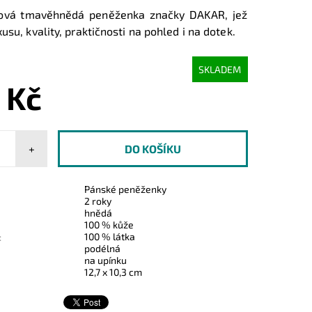
ová tmavěhnědá peněženka značky DAKAR, jež
usu, kvality, praktičnosti na pohled i na dotek.
SKLADEM
 Kč
+
Pánské peněženky
2 roky
hnědá
100 % kůže
100 % látka
:
podélná
na upínku
12,7 x 10,3 cm