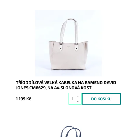
Velká kabelka na rameno, v barvě slonová kost,
francouzské značky David Jones je rozdělena na tři
samostatné...
Dostupnost:
Skladem
Kód:
16781
Značka:
David Jones Paris
Záruka:
2 roky
TŘÍODDÍLOVÁ VELKÁ KABELKA NA RAMENO DAVID
JONES CM6629, NA A4 SLONOVÁ KOST
1 199 Kč
Velká kabelka na rameno, v barvě tmavěmodré,
francouzské značky David Jones je rozdělena na tři