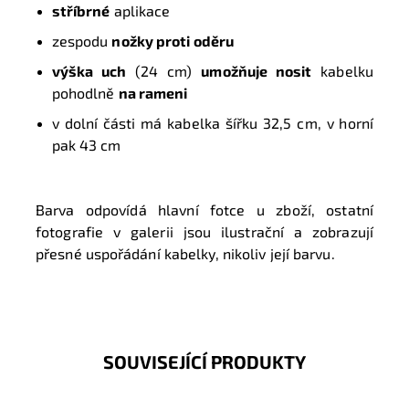
s
tříbrné
aplikace
zespodu
nožky proti oděru
výška uch
(24 cm)
umožňuje nosit
kabelku
pohodlně
na rameni
v dolní části má kabelka šířku 32,5 cm, v horní
pak 43 cm
Barva odpovídá hlavní fotce u zboží, ostatní
fotografie v galerii jsou ilustrační a zobrazují
přesné uspořádání kabelky, nikoliv její barvu.
SOUVISEJÍCÍ PRODUKTY