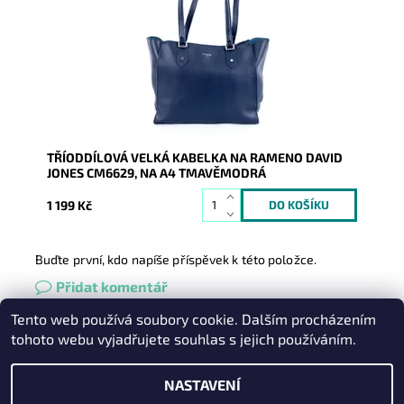
samostatné...
Dostupnost:
Skladem
Kód:
16784
Značka:
David Jones Paris
Záruka:
2 roky
TŘÍODDÍLOVÁ VELKÁ KABELKA NA RAMENO DAVID
JONES CM6629, NA A4 TMAVĚMODRÁ
1 199 Kč
Buďte první, kdo napíše příspěvek k této položce.
Přidat komentář
Tento web používá soubory cookie. Dalším procházením
Heureka.cz
|
Zboží.cz
|
Oázakabelek
tohoto webu vyjadřujete souhlas s jejich používáním.
NASTAVENÍ