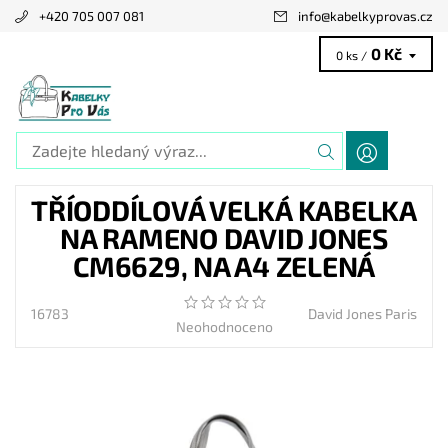
+420 705 007 081
info
@
kabelkyprovas.cz
0 Kč
0 ks /
TŘÍODDÍLOVÁ VELKÁ KABELKA
NA RAMENO DAVID JONES
CM6629, NA A4 ZELENÁ
16783
David Jones Paris
Neohodnoceno