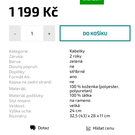
1 199 Kč
-
+
Kabelky
Kategorie:
2 roky
Záruka:
zelená
Barva:
ne
Dlouhý popruh:
stříbrné
Doplňky:
ano
Formát A4:
ne
Kapsa na zadní straně:
100 % koženka (polyester,
Materiál:
polyuretan)
100 % látka
Materiál podšívky:
na rameno
Styl nosení:
velká
Velikost:
24 cm
Výška ucha:
32,5 (43) x 28 x 11 cm
Rozměry:
Dotaz
Hlídat cenu
Tisk