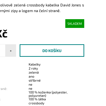
olivově zelená crossbody kabelka David Jones s
rnými zipy a logem na čelní straně.
SKLADEM
Kč
+
Kabelky
2 roky
zelená
ano
stříbrné
ne
ne
raně:
100 % koženka (polyester,
polyuretan)
100 % látka
:
crossbody