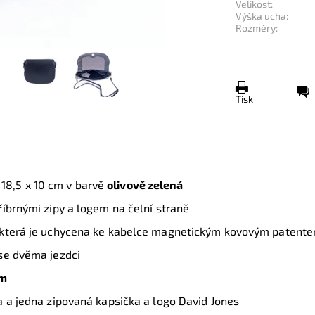
Velikost:
Výška ucha:
Rozměry:
Tisk
 18,5 x 10 cm
v barvě
olivově zelená
říbrnými zipy a logem na čelní straně
 která je uchycena ke kabelce magnetickým kovovým patent
 se dvěma jezdci
em
a a jedna zipovaná kapsička a logo David Jones