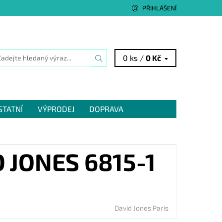
PŘIHLÁŠENÍ
0 ks /
0 Kč
STATNÍ
VÝPRODEJ
DOPRAVA
JONES 6815-1
David Jones Paris