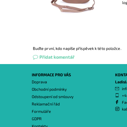
lo
Buďte první, kdo napíše příspěvek k této položce.
Přidat komentář
INFORMACE PRO VÁS
KONT
Doprava
Ladis
inf
Obchodní podmínky
+4
Odstoupení od smlouvy
Fa
Reklamační řád
ka
Formuláře
GDPR
Kontakty