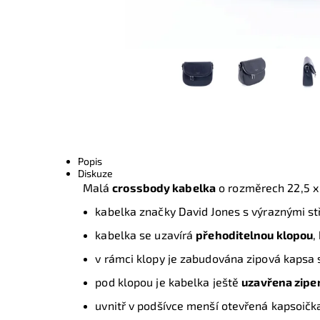
Popis
Diskuze
Malá
crossbody kabelka
o rozměrech
22,5 x
kabelka značky David Jones s výraznými st
kabelka se uzavírá
přehoditelnou klopou
,
v rámci klopy je zabudována zipová kapsa
pod klopou je kabelka ještě
uzavřena zip
uvnitř v podšívce menší otevřená kapsoičk