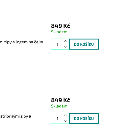
849 Kč
Skladem
i zipy a logem na čelní
849 Kč
Skladem
tříbrnými zipy a