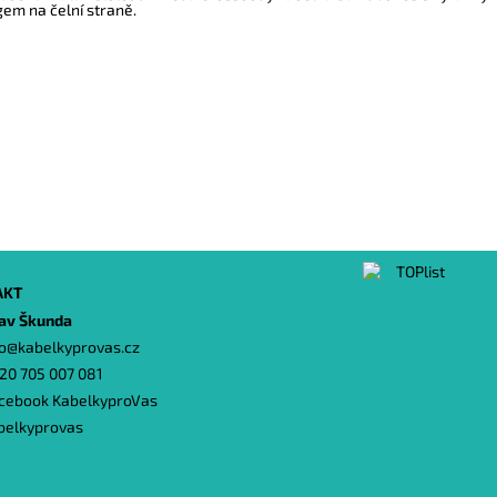
gem na čelní straně.
AKT
lav Škunda
o
@
kabelkyprovas.cz
20 705 007 081
cebook KabelkyproVas
belkyprovas