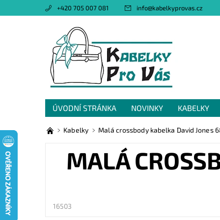
+420 705 007 081
info
@
kabelkyprovas.cz
ÚVODNÍ STRÁNKA
NOVINKY
KABELKY
OBCHODNÍ PODMÍNKY
GDPR
NAPIŠTE 
Kabelky
Malá crossbody kabelka David Jones 6
MALÁ CROSSB
16503