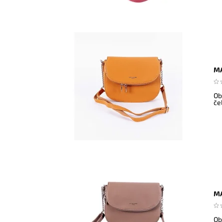
MA
Ob
če
MA
Ob