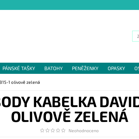
PÁNSKÉ TAŠKY
BATOHY
PENĚŽENKY
OPASKY
O
NÁM
815-1 olivově zelená
ODY KABELKA DAVID 
OLIVOVĚ ZELENÁ
Neohodnoceno