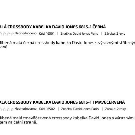
LÁ CROSSBODY KABELKA DAVID JONES 6815-1 ČERNÁ
Neohodnoceno
Kód:
16501
Značka: David Jones Paris
Záruka: 2 roky
líbená malá černá crossbody kabelka David Jones s výraznými stříbrným
raně.
LÁ CROSSBODY KABELKA DAVID JONES 6815-1 TMAVĚČERVENÁ
Neohodnoceno
Kód:
16502
Značka: David Jones Paris
Záruka: 2 roky
líbená malá tmavěčervená crossbody kabelka David Jones s výraznými s
gem na čelní straně.