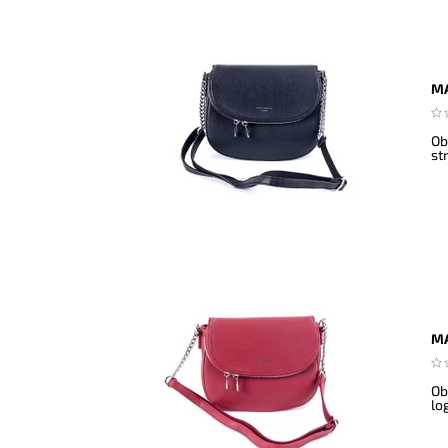
MA
Ob
st
MA
Ob
lo