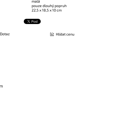
malá
pouze dlouhý popruh
22,5 x 18,5 x 10 cm
Dotaz
Hlídat cenu
em