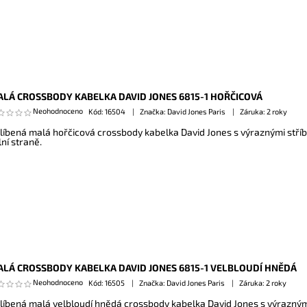
LÁ CROSSBODY KABELKA DAVID JONES 6815-1 HOŘČICOVÁ
Neohodnoceno
Kód:
16504
Značka: David Jones Paris
Záruka: 2 roky
líbená malá hořčicová crossbody kabelka David Jones s výraznými stříb
lní straně.
LÁ CROSSBODY KABELKA DAVID JONES 6815-1 VELBLOUDÍ HNĚDÁ
Neohodnoceno
Kód:
16505
Značka: David Jones Paris
Záruka: 2 roky
líbená malá velbloudí hnědá crossbody kabelka David Jones s výraznými