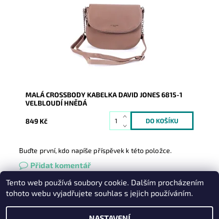
David Jones s výraznými stříbrnými zipy a logem na
čelní straně.
Dostupnost:
Skladem
Kód:
16505
Značka:
David Jones Paris
Záruka:
2 roky
MALÁ CROSSBODY KABELKA DAVID JONES 6815-1
VELBLOUDÍ HNĚDÁ
849 Kč
Buďte první, kdo napíše příspěvek k této položce.
Přidat komentář
Tento web používá soubory cookie. Dalším procházením
Heureka.cz
|
Zboží.cz
|
Oázakabelek
tohoto webu vyjadřujete souhlas s jejich používáním.
NASTAVENÍ