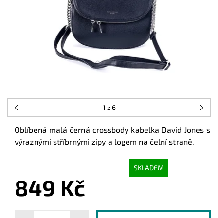
1
z 6
Oblíbená malá černá crossbody kabelka David Jones s
výraznými stříbrnými zipy a logem na čelní straně.
SKLADEM
849 Kč