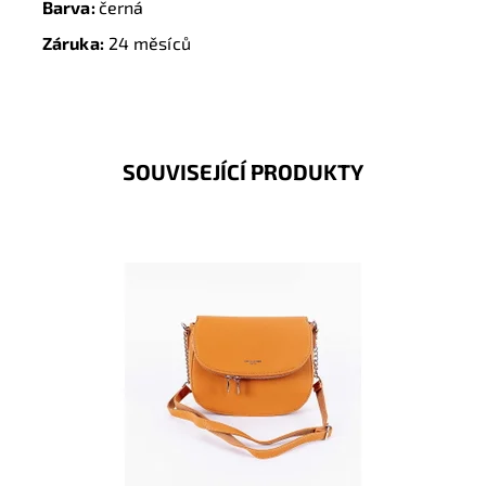
Barva:
černá
Záruka:
24 měsíců
SOUVISEJÍCÍ PRODUKTY
Oblíbená malá hořčicová crossbody kabelka David
Jones s výraznými stříbrnými zipy a logem na čelní
straně.
Dostupnost:
Skladem
Kód:
16504
Značka:
David Jones Paris
Záruka:
2 roky