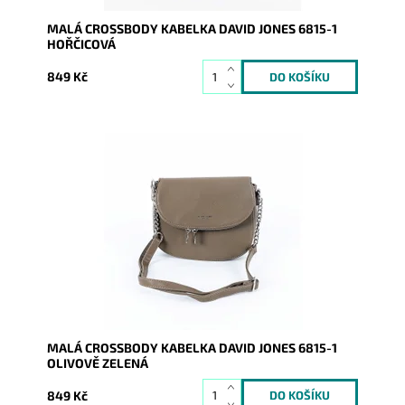
MALÁ CROSSBODY KABELKA DAVID JONES 6815-1
HOŘČICOVÁ
849 Kč
Oblíbená malá olivově zelená crossbody kabelka
David Jones s výraznými stříbrnými zipy a logem na
čelní...
Dostupnost:
Skladem
Kód:
16503
Značka:
David Jones Paris
Záruka:
2 roky
MALÁ CROSSBODY KABELKA DAVID JONES 6815-1
OLIVOVĚ ZELENÁ
849 Kč