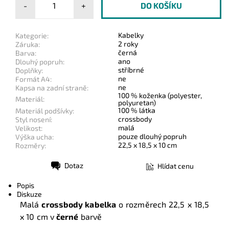
-
+
Kabelky
Kategorie:
2 roky
Záruka:
černá
Barva:
ano
Dlouhý popruh:
stříbrné
Doplňky:
ne
Formát A4:
ne
Kapsa na zadní straně:
100 % koženka (polyester,
Materiál:
polyuretan)
100 % látka
Materiál podšívky:
crossbody
Styl nosení:
malá
Velikost:
pouze dlouhý popruh
Výška ucha:
22,5 x 18,5 x 10 cm
Rozměry:
Dotaz
Hlídat cenu
Tisk
Popis
Diskuze
Malá
crossbody kabelka
o rozměrech
22,5 x 18,5
x 10 cm
v
černé
barvě