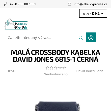
+420 705 007 081
info
@
kabelkyprovas.cz
0 Kč
0 ks /
MALÁ CROSSBODY KABELKA
DAVID JONES 6815-1 ČERNÁ
16501
David Jones Paris
Neohodnoceno