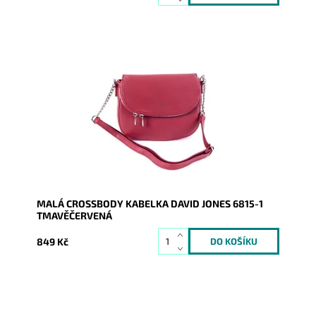
Oblíbená malá tmavěčervená crossbody kabelka
David Jones s výraznými stříbrnými zipy a logem na
čelní straně.
Dostupnost:
Skladem
Kód:
16502
Značka:
David Jones Paris
Záruka:
2 roky
MALÁ CROSSBODY KABELKA DAVID JONES 6815-1
TMAVĚČERVENÁ
849 Kč
Oblíbená malá velbloudí hnědá crossbody kabelka