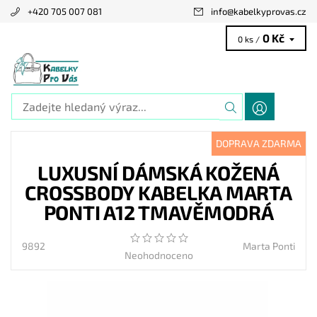
+420 705 007 081
info
@
kabelkyprovas.cz
0 Kč
0 ks /
DOPRAVA ZDARMA
LUXUSNÍ DÁMSKÁ KOŽENÁ
CROSSBODY KABELKA MARTA
PONTI A12 TMAVĚMODRÁ
9892
Marta Ponti
Neohodnoceno