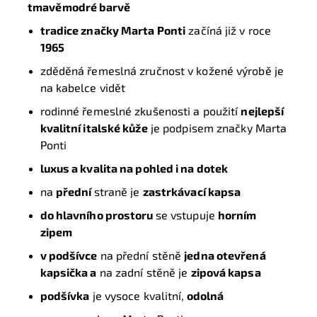
tmavěmodré barvě
tradice značky Marta Ponti
začíná již v roce
1965
zděděná řemeslná zručnost v kožené výrobě je
na kabelce vidět
rodinné řemeslné zkušenosti a použití
nejlepší
kvalitní italské kůže
je podpisem značky Marta
Ponti
luxus a kvalita na pohled i na dotek
na
přední
straně je
zastrkávací kapsa
do hlavního prostoru
se vstupuje
horním
zipem
v podšívce
na přední stěně
jedna otevřená
kapsička a
na zadní stěně je
zipová kapsa
podšívka
je vysoce kvalitní,
odolná