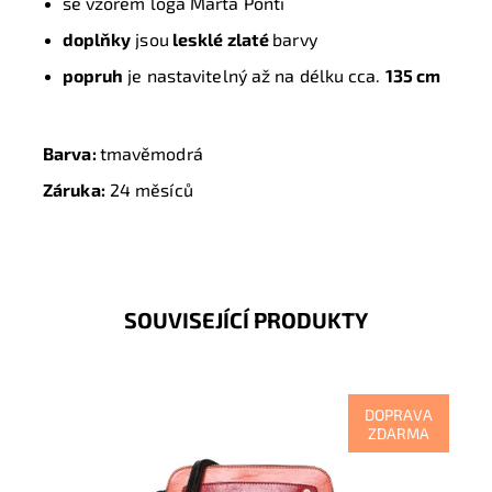
se vzorem loga Marta Ponti
doplňky
jsou
lesklé zlaté
barvy
popruh
je nastavitelný až na délku cca.
135 cm
Barva:
tmavěmodrá
Záruka:
24 měsíců
SOUVISEJÍCÍ PRODUKTY
DOPRAVA
ZDARMA
Vícebarevná nádherná luxusní crossbody
okouzlí směsicí barev, luxusem, kvalitou na pohled i na
dotek.