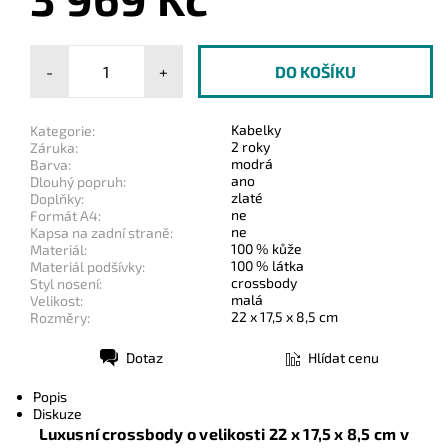
-
+
Kabelky
Kategorie:
2 roky
Záruka:
modrá
Barva:
ano
Dlouhý popruh:
zlaté
Doplňky:
ne
Formát A4:
ne
Kapsa na zadní straně:
100 % kůže
Materiál:
100 % látka
Materiál podšívky:
crossbody
Styl nosení:
malá
Velikost:
22 x 17,5 x 8,5 cm
Rozměry:
Dotaz
Hlídat cenu
Tisk
Popis
Diskuze
Luxusní crossbody o velikosti
22 x 17,5 x 8,5 cm
v