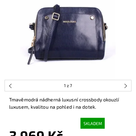
1
z 7
Tmavěmodrá nádherná luxusní crossbody okouzlí
luxusem, kvalitou na pohled i na dotek.
SKLADEM
3 969 Kč