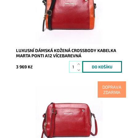
Dostupnost:
Skladem
Kód:
8765
Značka:
Marta Ponti
Záruka:
2 roky
LUXUSNÍ DÁMSKÁ KOŽENÁ CROSSBODY KABELKA
MARTA PONTI A12 VÍCEBAREVNÁ
3 969 Kč
DOPRAVA
ZDARMA
Tmavěčervená nádherná luxusní crossbody okouzlí
luxusem, kvalitou na pohled i na dotek.
Dostupnost:
Skladem
Kód:
8767
Značka:
Marta Ponti
Záruka:
2 roky