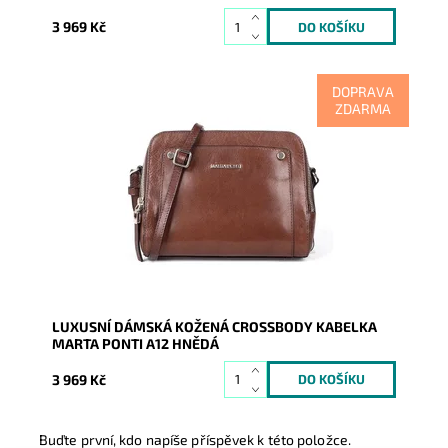
3 969 Kč
DOPRAVA
ZDARMA
Tmavě nádherná luxusní crossbody okouzlí luxusem,
kvalitou na pohled i na dotek.
Dostupnost:
Skladem
Kód:
9894
Značka:
Marta Ponti
Záruka:
2 roky
LUXUSNÍ DÁMSKÁ KOŽENÁ CROSSBODY KABELKA
MARTA PONTI A12 HNĚDÁ
3 969 Kč
Buďte první, kdo napíše příspěvek k této položce.