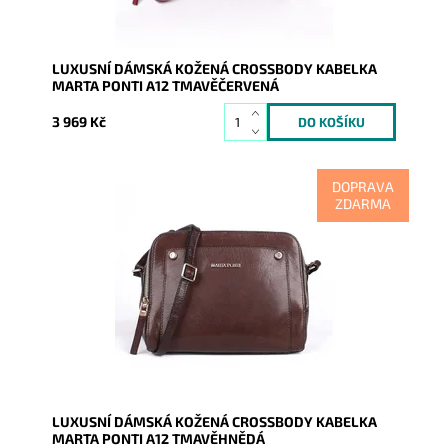
LUXUSNÍ DÁMSKÁ KOŽENÁ CROSSBODY KABELKA
MARTA PONTI A12 TMAVĚČERVENÁ
3 969 Kč
DOPRAVA
ZDARMA
Tmavěhnědá nádherná luxusní crossbody okouzlí
luxusem, kvalitou na pohled i na dotek.
Dostupnost:
Skladem
Kód:
9893
Značka:
Marta Ponti
Záruka:
2 roky
LUXUSNÍ DÁMSKÁ KOŽENÁ CROSSBODY KABELKA
MARTA PONTI A12 TMAVĚHNĚDÁ