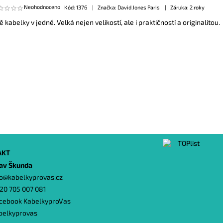
Neohodnoceno
Kód:
1376
Značka: David Jones Paris
Záruka: 2 roky
ě kabelky v jedné. Velká nejen velikostí, ale i praktičností a originalitou.
AKT
lav Škunda
o
@
kabelkyprovas.cz
20 705 007 081
cebook KabelkyproVas
belkyprovas