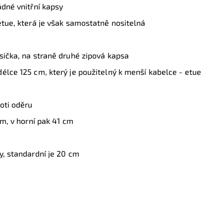
ádné vnitřní kapsy
etue, která je však samostatně nositelná
sička, na straně druhé zipová kapsa
élce 125 cm, který je použitelný k menší kabelce - etue
oti oděru
cm, v horní pak 41 cm
m
y, standardní je 20 cm