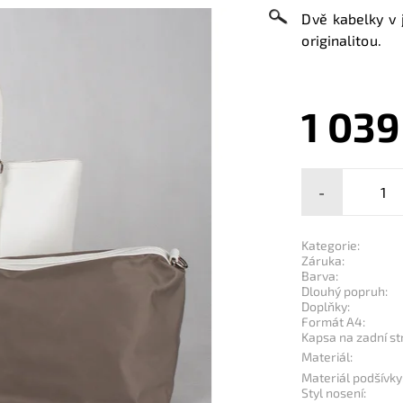
Dvě kabelky v j
originalitou.
1 039
-
Kategorie:
Záruka:
Barva:
Dlouhý popruh:
Doplňky:
Formát A4:
Kapsa na zadní st
Materiál:
Materiál podšívky
Styl nosení: