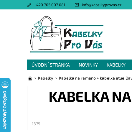
+420 705 007 081
info
@
kabelkyprovas.cz
ÚVODNÍ STRÁNKA
NOVINKY
KABELKY
OBCHODNÍ PODMÍNKY
GDPR
NAPIŠTE 
Kabelky
Kabelka na rameno + kabelka etue Davi
KABELKA NA
1375