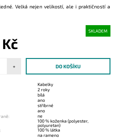
edné. Velká nejen velikostí, ale i praktičností a
SKLADEM
 Kč
+
Kabelky
2 roky
bílá
ano
stříbrné
ano
ne
raně:
100 % koženka (polyester,
polyuretan)
100 % látka
:
na rameno