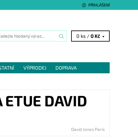
PŘIHLÁŠENÍ
0 ks /
0 Kč
STATNÍ
VÝPRODEJ
DOPRAVA
 ETUE DAVID
David Jones Paris