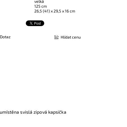
velká
125 cm
26,5 (41) x 29,5 x 16 cm
Dotaz
Hlídat cenu
 umístěna svislá zipová kapsička