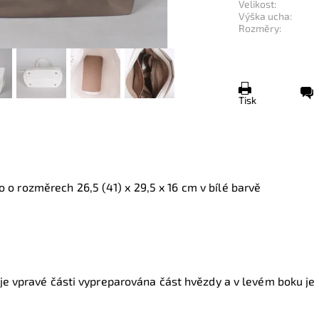
Velikost:
Výška ucha:
Rozměry:
Tisk
no o rozměrech
26,5 (41) x 29,5 x 16 cm v bílé barvě
 je vpravé části vypreparována část hvězdy a v levém boku je