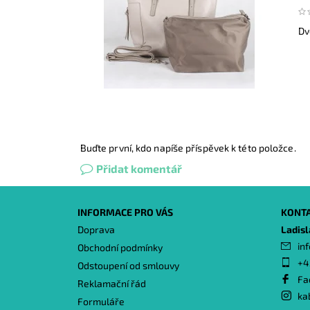
Dv
Buďte první, kdo napíše příspěvek k této položce.
Přidat komentář
INFORMACE PRO VÁS
KONT
Doprava
Ladis
inf
Obchodní podmínky
+4
Odstoupení od smlouvy
Fa
Reklamační řád
ka
Formuláře