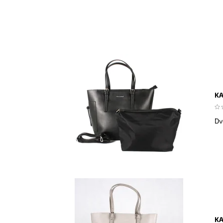
KA
Dv
KA