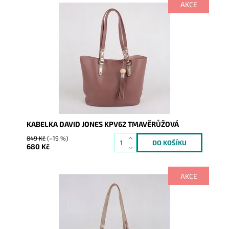
AKCE
Kabelka 2v1 (kabelka + etue) s ozdobnou třásní na
čelní straně.
Dostupnost:
Skladem
Kód:
515
Značka:
David Jones Paris
Záruka:
2 roky
KABELKA DAVID JONES KPV62 TMAVĚRŮŽOVÁ
849 Kč
(–19 %)
680 Kč
AKCE
Kabelka 2v1 (kabelka + etue) s ozdobnou třásní na
čelní straně.
Dostupnost:
Skladem
Kód:
518