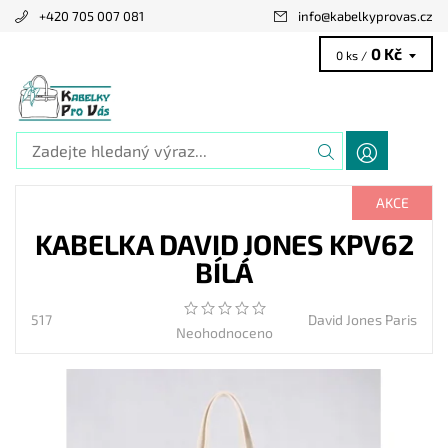
+420 705 007 081
info
@
kabelkyprovas.cz
0 Kč
0 ks /
AKCE
KABELKA DAVID JONES KPV62
BÍLÁ
517
David Jones Paris
Neohodnoceno