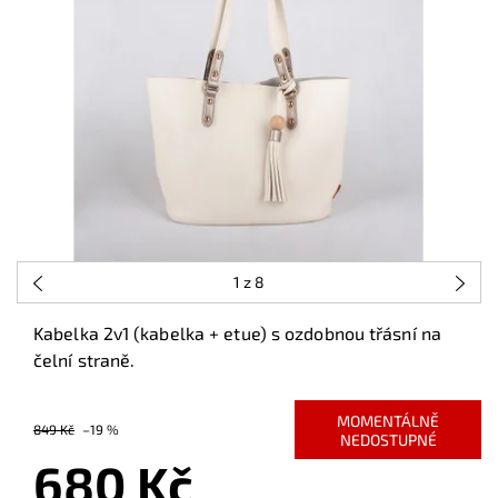
1
z 8
Kabelka 2v1 (kabelka + etue) s ozdobnou třásní na
čelní straně.
MOMENTÁLNĚ
849 Kč
–19 %
NEDOSTUPNÉ
680 Kč