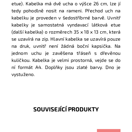
etue). Kabelka má dvě ucha o výšce 26 cm, lze jí
tedy pohodlně nosit na rameni. Přechod uch na
kabelku je proveden v šedostříbrné barvě. Uvnitř
kabelky je samostatná vyndavací látková etue
(další kabelka) o rozměrech 35 x 18 x 13 cm, která
se uzavírá na zip. Hlavní kabelka se uzavírá pouze
na druk, uvnitř není žádná boční kapsička. Na
jednom uchu je zavěšena třáseň s dřevěnou
kuličkou. Kabelka je velmi prostorná, vejde se do
ní formát A4. Doplňky jsou zlaté barvy. Dno je
vystuženo.
SOUVISEJÍCÍ PRODUKTY