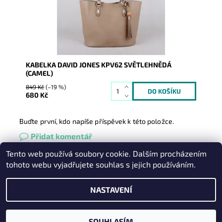
Značka:
David Jones Paris
Záruka:
2 roky
KABELKA DAVID JONES KPV62 SVĚTLEHNĚDÁ
(CAMEL)
849 Kč
(–19 %)
680 Kč
Buďte první, kdo napíše příspěvek k této položce.
Přidat komentář
Tento web používá soubory cookie. Dalším procházením
Heureka.cz
|
Zboží.cz
|
Oázakabelek
tohoto webu vyjadřujete souhlas s jejich používáním.
NASTAVENÍ
2026 © Kabelky pro Vás, všechna práva vyhrazena
Vytvořil Shoptet
SOUHLASÍM