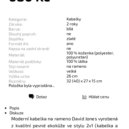
Kabelky
Kategorie:
2 roky
Záruka:
bílá
Barva:
ne
Dlouhý popruh:
zlaté
Doplňky:
ano
Formát A4:
ne
Kapsa na zadní straně:
100 % koženka (polyester,
Materiál:
polyuretan)
100 % látka
Materiál podšívky:
na rameno
Styl nosení:
velká
Velikost:
26 cm
Výška ucha:
32 (40) x 27 x 15 cm
Rozměry:
Položka byla vyprodána...
Dotaz
Hlídat cenu
Tisk
Popis
Diskuze
Moderní kabelka na rameno David Jones vyrobená
z kvalitní pevné ekokůže ve stylu 2v1 (kabelka a