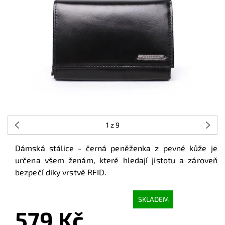
1
z 9
Dámská stálice - černá peněženka z pevné kůže je
určena všem ženám, které hledají jistotu a zároveň
bezpečí díky vrstvě RFID.
SKLADEM
579 Kč