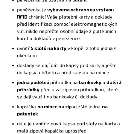
peněženka je
vybavena ochrannou vrstvou
RFID
chránící Vaše platební karty a doklady
před identifikací pomocí elektromagnetických
vln, nikdo nepřečte osobní údaje z platebních
karet a dokladů v peněžence
uvnitř
5 slotů na karty
v klopě, z toho jedna s
okénkem
doklady se dají dát do kapsy pod karty a ještě
do kapsy u hřbetu a před kapsou na mince
jedna podélná
přihrádka na
bankovky
a
další 2
přihrádky
před a za zipovou přihrádkou, které
se dají využit na bankovky či doklady
kapsička
na mince na zip a
ještě jedna
na
patentek
dále je uvnitř zipová kapsa pod sloty na karty a
malá zipová kapsička uprostřed