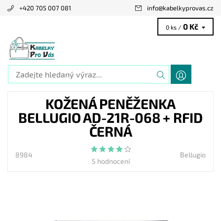
+420 705 007 081
info
@
kabelkyprovas.cz
0 Kč
0 ks /
KOŽENÁ PENĚŽENKA
BELLUGIO AD-21R-068 + RFID
ČERNÁ
8984
Bellugio
5 hodnocení