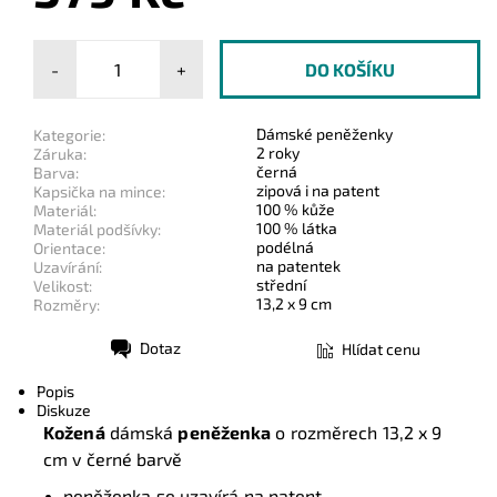
-
+
Dámské peněženky
Kategorie:
2 roky
Záruka:
černá
Barva:
zipová i na patent
Kapsička na mince:
100 % kůže
Materiál:
100 % látka
Materiál podšívky:
podélná
Orientace:
na patentek
Uzavírání:
střední
Velikost:
13,2 x 9 cm
Rozměry:
Dotaz
Hlídat cenu
Tisk
Popis
Diskuze
Kožená
dámská
peněženka
o rozměrech 13,2 x 9
cm v černé barvě
peněženka se uzavírá na patent