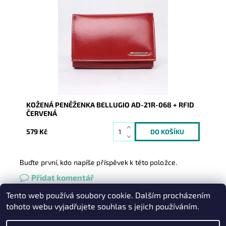
Dámská stálice - červená peněženka z pevné kůže je
určena všem ženám, které hledají jistotu a zároveň
bezpečí...
Dostupnost:
Skladem
Kód:
8983
Značka:
Bellugio
Záruka:
2 roky
KOŽENÁ PENĚŽENKA BELLUGIO AD-21R-068 + RFID
ČERVENÁ
579 Kč
Buďte první, kdo napíše příspěvek k této položce.
Přidat komentář
Tento web používá soubory cookie. Dalším procházením
Heureka.cz
|
Zboží.cz
|
Oázakabelek
tohoto webu vyjadřujete souhlas s jejich používáním.