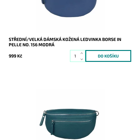
Značka:
Borse in pelle
Záruka:
2 roky
STŘEDNÍ/VELKÁ DÁMSKÁ KOŽENÁ LEDVINKA BORSE IN
PELLE NO. 156 MODRÁ
999 Kč
Krásná, kvalitní tmavětyrkysová kožená ledvinka je příjemná
na dotyk a je určena pro všechny, kteří mají rádi luxus a
originalitu.
Dostupnost:
Skladem
Kód:
21037
Značka:
Borse in pelle
Záruka:
2 roky