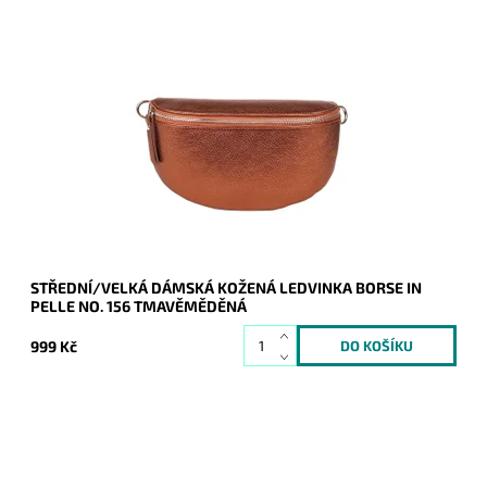
Krásná, kvalitní tmavěměděná kožená ledvinka je příjemná na
dotyk a je určena pro všechny, kteří mají rádi luxus a
originalitu.
Dostupnost:
Skladem
Kód:
20268
Značka:
Borse in pelle
Záruka:
2 roky
STŘEDNÍ/VELKÁ DÁMSKÁ KOŽENÁ LEDVINKA BORSE IN
PELLE NO. 156 TMAVĚMĚDĚNÁ
999 Kč