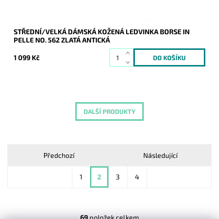
STŘEDNÍ/VELKÁ DÁMSKÁ KOŽENÁ LEDVINKA BORSE IN
PELLE NO. 562 ZLATÁ ANTICKÁ
1 099 Kč
DALŠÍ PRODUKTY
Předchozí
Následující
1
2
3
4
69
položek celkem