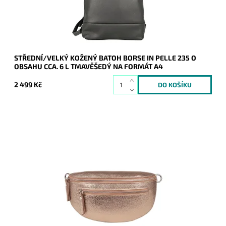
Záruka:
2 roky
STŘEDNÍ/VELKÝ KOŽENÝ BATOH BORSE IN PELLE 235 O
OBSAHU CCA. 6 L TMAVĚŠEDÝ NA FORMÁT A4
2 499 Kč
Krásná, kvalitní zlatá antická kožená ledvinka je příjemná na
dotyk a je určena pro všechny, kteří mají rádi luxus a
originalitu.
Dostupnost:
Skladem
Kód:
20271
Značka:
Borse in pelle
Záruka:
2 roky