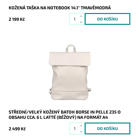
KOŽENÁ TAŠKA NA NOTEBOOK 14.1" TMAVĚMODRÁ
2 199 Kč
Kožený latté (béžový) batoh Borse in Pelle střední až velké
velikosti, do kterého se vejde formát A4.
Dostupnost:
Skladem
Kód:
20882
Značka:
Borse in pelle
Záruka:
2 roky
STŘEDNÍ/VELKÝ KOŽENÝ BATOH BORSE IN PELLE 235 O
OBSAHU CCA. 6 L LATTÉ (BÉŽOVÝ) NA FORMÁT A4
2 499 Kč