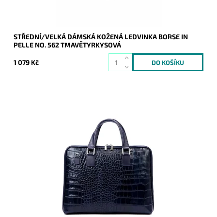
STŘEDNÍ/VELKÁ DÁMSKÁ KOŽENÁ LEDVINKA BORSE IN
PELLE NO. 562 TMAVĚTYRKYSOVÁ
1 079 Kč
Luxus a praktičnost, to je tmavěmodrá kvalitní kožená taška,
která nezklame.
Dostupnost:
Skladem
Kód:
21030
Značka:
Borse in pelle
Záruka:
2 roky