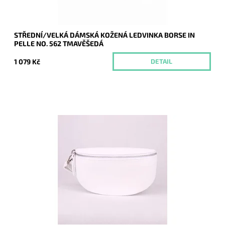
STŘEDNÍ/VELKÁ DÁMSKÁ KOŽENÁ LEDVINKA BORSE IN
PELLE NO. 562 TMAVĚŠEDÁ
1 079 Kč
DETAIL
Krásná, kvalitní bílá kožená ledvinka je příjemná na dotyk a je
určena pro všechny, kteří mají rádi luxus a originalitu.
Dostupnost:
Skladem
Kód:
17097
Značka:
Borse in pelle
Záruka:
2 roky