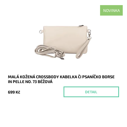
NOVINKA
Malá kožená béžová crossbody kabelka značky Borse in
Pelle, kterou lze využívat i díky krátkému uchu jako psaníčko.
Dostupnost:
Momentálně nedostupné
Kód:
21047
Značka:
Borse in pelle
Záruka:
2 roky
MALÁ KOŽENÁ CROSSBODY KABELKA ČI PSANÍČKO BORSE
IN PELLE NO. 73 BÉŽOVÁ
699 Kč
DETAIL