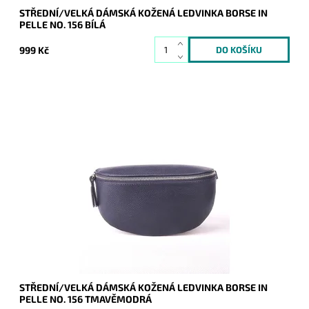
STŘEDNÍ/VELKÁ DÁMSKÁ KOŽENÁ LEDVINKA BORSE IN
PELLE NO. 156 BÍLÁ
999 Kč
Krásná, kvalitní tmavěmodrá kožená ledvinka je příjemná na
dotyk a je určena pro všechny, kteří mají rádi luxus a
originalitu.
Dostupnost:
Skladem
Kód:
17095
Značka:
Borse in pelle
Záruka:
2 roky
STŘEDNÍ/VELKÁ DÁMSKÁ KOŽENÁ LEDVINKA BORSE IN
PELLE NO. 156 TMAVĚMODRÁ