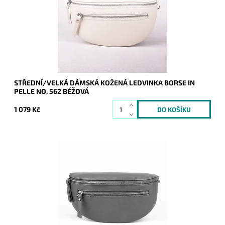
Dostupnost:
Skladem
Kód:
17101
Značka:
Borse in pelle
Záruka:
2 roky
STŘEDNÍ/VELKÁ DÁMSKÁ KOŽENÁ LEDVINKA BORSE IN
PELLE NO. 562 BÉŽOVÁ
1 079 Kč
Krásná, kvalitní tmavěšedá kožená ledvinka je příjemná na
dotyk a je určena pro všechny, kteří mají rádi luxus a
originalitu.
Dostupnost:
Momentálně nedostupné
Kód:
17100
Značka:
Borse in pelle
Záruka:
2 roky