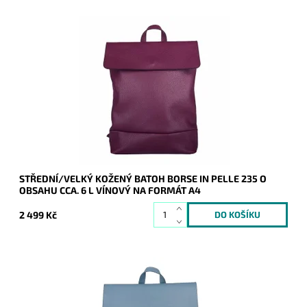
Kožený vínový batoh Borse in Pelle střední až velké velikosti,
do kterého se vejde formát A4.
Dostupnost:
Skladem
Kód:
20880
Značka:
Borse in pelle
Záruka:
2 roky
STŘEDNÍ/VELKÝ KOŽENÝ BATOH BORSE IN PELLE 235 O
OBSAHU CCA. 6 L VÍNOVÝ NA FORMÁT A4
2 499 Kč
Kožený džínově modrý batoh Borse in Pelle střední až velké
velikosti, do kterého se vejde formát A4.