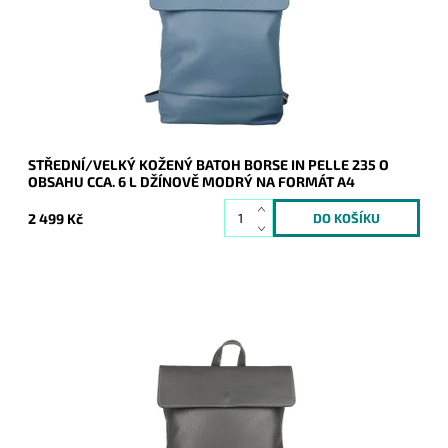
Dostupnost:
Skladem
Kód:
20879
Značka:
Borse in pelle
Záruka:
2 roky
STŘEDNÍ/VELKÝ KOŽENÝ BATOH BORSE IN PELLE 235 O
OBSAHU CCA. 6 L DŽÍNOVĚ MODRÝ NA FORMÁT A4
2 499 Kč
Kožený tmavěšedý batoh Borse in Pelle střední až velké
velikosti, do kterého se vejde formát A4.
Dostupnost:
Skladem
Kód:
20877
Značka:
Borse in pelle