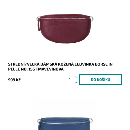
Krásná, kvalitní tmavěvínová kožená ledvinka je příjemná na
dotyk a je určena pro všechny, kteří mají rádi kvalitu a
originalitu.
Dostupnost:
Skladem
Kód:
21039
Značka:
Borse in pelle
Záruka:
2 roky
STŘEDNÍ/VELKÁ DÁMSKÁ KOŽENÁ LEDVINKA BORSE IN
PELLE NO. 156 TMAVĚVÍNOVÁ
999 Kč
Krásná, kvalitní modrá kožená ledvinka je příjemná na dotyk a
je určena pro všechny, kteří mají rádi kvalitu a originalitu.
Dostupnost:
Skladem
Kód:
21038