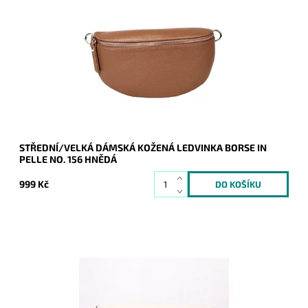
Krásná, kvalitní hnědá kožená ledvinka je příjemná na dotyk a
je určena pro všechny, kteří mají rádi luxus a originalitu.
Dostupnost:
Skladem
Kód:
20140
Značka:
Borse in pelle
Záruka:
2 roky
STŘEDNÍ/VELKÁ DÁMSKÁ KOŽENÁ LEDVINKA BORSE IN
PELLE NO. 156 HNĚDÁ
999 Kč
Krásná, kvalitní béžová kožená ledvinka je příjemná na dotyk
a je určena pro všechny, kteří mají rádi luxus a originalitu.