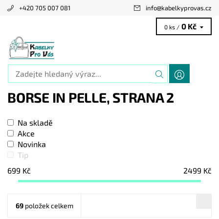
+420 705 007 081
info
@
kabelkyprovas.cz
0 Kč
0 ks /
BORSE IN PELLE
, STRANA 2
Na skladě
Akce
Novinka
Tip
699
Kč
2499
Kč
69
položek celkem