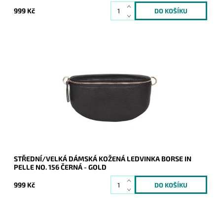
999 Kč
Krásná, kvalitní černá kožená ledvinka je příjemná na dotyk a
je určena pro všechny, kteří mají rádi luxus a originalitu.
Dostupnost:
Skladem
Kód:
21092
Značka:
Borse in pelle
Záruka:
2 roky
STŘEDNÍ/VELKÁ DÁMSKÁ KOŽENÁ LEDVINKA BORSE IN
PELLE NO. 156 ČERNÁ - GOLD
999 Kč