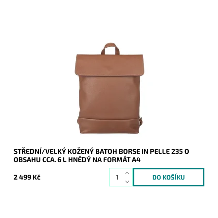
Kožený hnědý batoh Borse in Pelle střední až velké velikosti,
do kterého se vejde formát A4.
Dostupnost:
Skladem
Kód:
20881
Značka:
Borse in pelle
Záruka:
2 roky
STŘEDNÍ/VELKÝ KOŽENÝ BATOH BORSE IN PELLE 235 O
OBSAHU CCA. 6 L HNĚDÝ NA FORMÁT A4
2 499 Kč