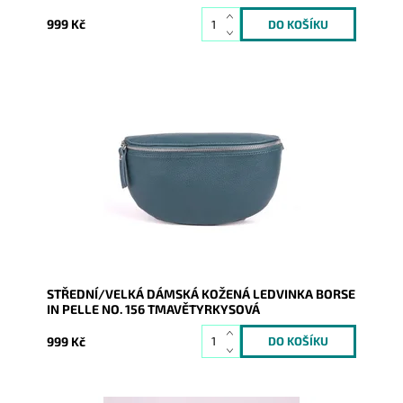
999 Kč
Krásná, kvalitní tmavětyrkysová kožená ledvinka je
příjemná na dotyk a je určena pro všechny, kteří mají
rádi...
Dostupnost:
Skladem
Kód:
17096
Značka:
Borse in pelle
Záruka:
2 roky
STŘEDNÍ/VELKÁ DÁMSKÁ KOŽENÁ LEDVINKA BORSE
IN PELLE NO. 156 TMAVĚTYRKYSOVÁ
999 Kč