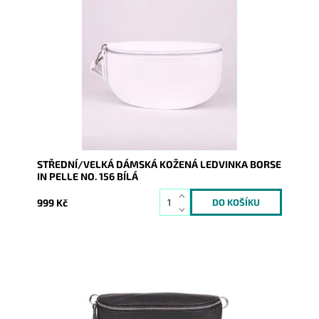
Krásná, kvalitní bílá kožená ledvinka je příjemná na
dotyk a je určena pro všechny, kteří mají rádi luxus a...
Dostupnost:
Skladem
Kód:
17097
Značka:
Borse in pelle
Záruka:
2 roky
STŘEDNÍ/VELKÁ DÁMSKÁ KOŽENÁ LEDVINKA BORSE
IN PELLE NO. 156 BÍLÁ
999 Kč
Krásná, kvalitní černá kožená ledvinka je příjemná na
dotyk a je určena pro všechny, kteří mají rádi luxus a...
Dostupnost:
Skladem
Kód:
20139