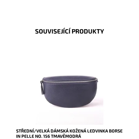
SOUVISEJÍCÍ PRODUKTY
Krásná, kvalitní tmavěmodrá kožená ledvinka je
příjemná na dotyk a je určena pro všechny, kteří mají
rádi luxus...
Dostupnost:
Skladem
Kód:
17095
Značka:
Borse in pelle
Záruka:
2 roky
STŘEDNÍ/VELKÁ DÁMSKÁ KOŽENÁ LEDVINKA BORSE
IN PELLE NO. 156 TMAVĚMODRÁ