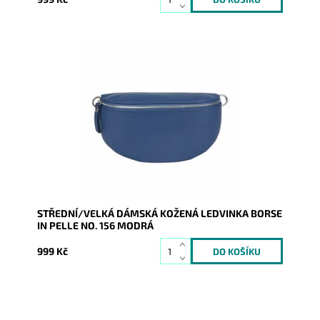
Krásná, kvalitní modrá kožená ledvinka je příjemná na
dotyk a je určena pro všechny, kteří mají rádi kvalitu
a...
Dostupnost:
Skladem
Kód:
21038
Značka:
Borse in pelle
Záruka:
2 roky
STŘEDNÍ/VELKÁ DÁMSKÁ KOŽENÁ LEDVINKA BORSE
IN PELLE NO. 156 MODRÁ
999 Kč