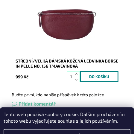
Krásná, kvalitní tmavěvínová kožená ledvinka je
příjemná na dotyk a je určena pro všechny, kteří mají
rádi...
Dostupnost:
Skladem
Kód:
21039
Značka:
Borse in pelle
Záruka:
2 roky
STŘEDNÍ/VELKÁ DÁMSKÁ KOŽENÁ LEDVINKA BORSE
IN PELLE NO. 156 TMAVĚVÍNOVÁ
999 Kč
Buďte první, kdo napíše příspěvek k této položce.
Přidat komentář
Tento web používá soubory cookie. Dalším procházením
Heureka.cz
|
Zboží.cz
|
Oázakabelek
tohoto webu vyjadřujete souhlas s jejich používáním.