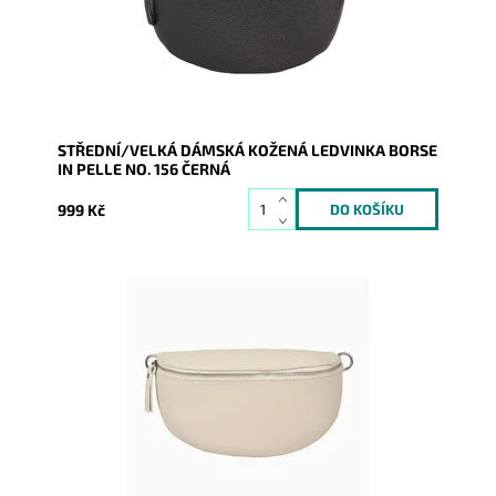
Značka:
Borse in pelle
Záruka:
2 roky
STŘEDNÍ/VELKÁ DÁMSKÁ KOŽENÁ LEDVINKA BORSE
IN PELLE NO. 156 ČERNÁ
999 Kč
Krásná, kvalitní béžová kožená ledvinka je příjemná
na dotyk a je určena pro všechny, kteří mají rádi luxus
a...
Dostupnost:
Skladem
Kód:
20141
Značka:
Borse in pelle
Záruka:
2 roky