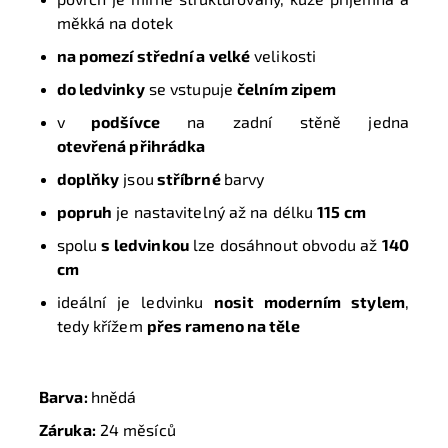
měkká na dotek
na pomezí střední a velké
velikosti
do ledvinky
se vstupuje
čelním zipem
v
podšívce
na zadní stěně jedna
otevřená přihrádka
doplňky
jsou
stříbrné
barvy
popruh
je nastavitelný až na délku
115 cm
spolu
s ledvinkou
lze dosáhnout obvodu až
140
cm
ideální je ledvinku
nosit moderním stylem
,
tedy křížem
přes rameno na těle
Barva:
hnědá
Záruka:
24 měsíců