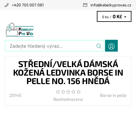
+420 705 007 081
info
@
kabelkyprovas.cz
0 Kč
0 ks /
STŘEDNÍ/VELKÁ DÁMSKÁ
KOŽENÁ LEDVINKA BORSE IN
PELLE NO. 156 HNĚDÁ
20140
Borse in pelle
Neohodnoceno