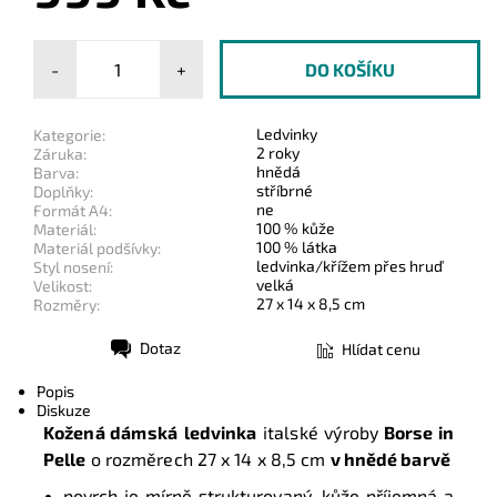
-
+
Ledvinky
Kategorie:
2 roky
Záruka:
hnědá
Barva:
stříbrné
Doplňky:
ne
Formát A4:
100 % kůže
Materiál:
100 % látka
Materiál podšívky:
ledvinka/křížem přes hruď
Styl nosení:
velká
Velikost:
27 x 14 x 8,5 cm
Rozměry:
Dotaz
Hlídat cenu
Tisk
Popis
Diskuze
Kožená dámská
ledvinka
italské výroby
Borse in
Pelle
o rozměrech
27 x 14 x 8,5 cm
v hnědé barvě
povrch je mírně strukturovaný,
kůže příjemná a