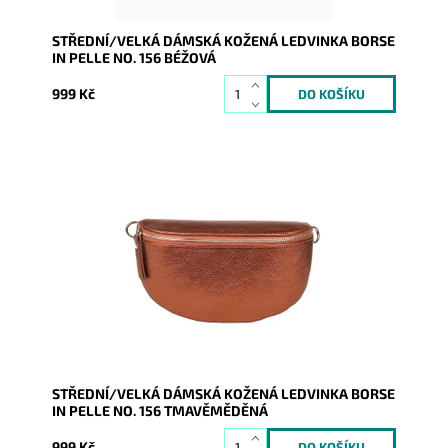
STŘEDNÍ/VELKÁ DÁMSKÁ KOŽENÁ LEDVINKA BORSE
IN PELLE NO. 156 BÉŽOVÁ
999 Kč
Krásná, kvalitní tmavěměděná kožená ledvinka je
příjemná na dotyk a je určena pro všechny, kteří mají
rádi luxus...
Dostupnost:
Skladem
Kód:
20268
Značka:
Borse in pelle
Záruka:
2 roky
STŘEDNÍ/VELKÁ DÁMSKÁ KOŽENÁ LEDVINKA BORSE
IN PELLE NO. 156 TMAVĚMĚDĚNÁ
999 Kč