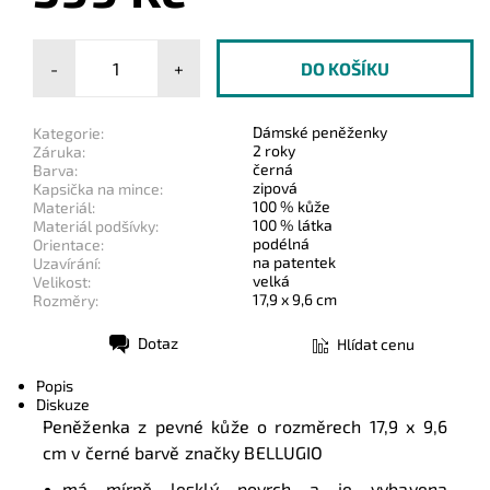
-
+
Dámské peněženky
Kategorie:
2 roky
Záruka:
černá
Barva:
zipová
Kapsička na mince:
100 % kůže
Materiál:
100 % látka
Materiál podšívky:
podélná
Orientace:
na patentek
Uzavírání:
velká
Velikost:
17,9 x 9,6 cm
Rozměry:
Dotaz
Hlídat cenu
Tisk
Popis
Diskuze
Peněženka z pevné kůže o rozměrech 17,9 x 9,6
cm v černé barvě značky BELLUGIO
má mírně lesklý povrch a je vybavena