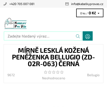
+420 705 007 081
info
@
kabelkyprovas.cz
0 Kč
0 ks /
MÍRNĚ LESKLÁ KOŽENÁ
PENĚŽENKA BELLUGIO (ZD-
02R-063) ČERNÁ
9672
Bellugio
Neohodnoceno