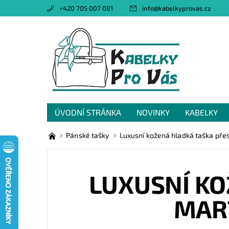
+420 705 007 081
info
@
kabelkyprovas.cz
ÚVODNÍ STRÁNKA
NOVINKY
KABELKY
OBCHODNÍ PODMÍNKY
GDPR
NAPIŠTE 
Pánské tašky
Luxusní kožená hladká taška přes
LUXUSNÍ KO
MART