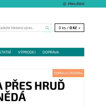
PŘIHLÁŠENÍ
0 ks /
0 Kč
STATNÍ
VÝPRODEJ
DOPRAVA
DOPRAVA ZDARMA
A PŘES HRUĎ
HNĚDÁ