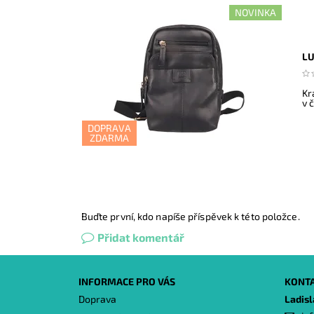
NOVINKA
LU
Kr
v 
DOPRAVA
ZDARMA
Buďte první, kdo napíše příspěvek k této položce.
Přidat komentář
INFORMACE PRO VÁS
KONT
Doprava
Ladis