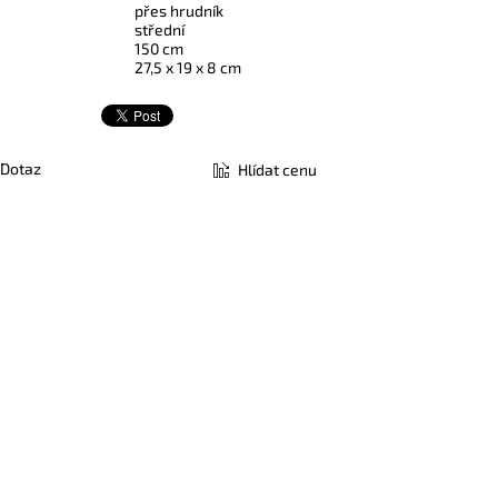
přes hrudník
střední
150 cm
27,5 x 19 x 8 cm
Dotaz
Hlídat cenu