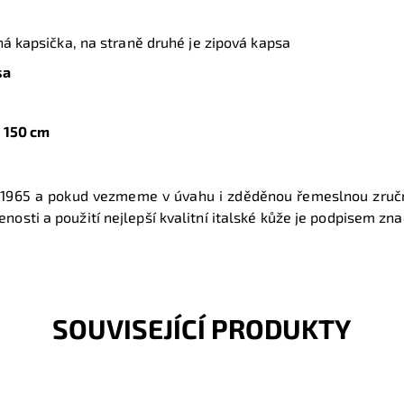
ná kapsička, na straně druhé je zipová kapsa
sa
.
150 cm
ce 1965 a pokud vezmeme v úvahu i zděděnou řemeslnou zručn
enosti a použití nejlepší kvalitní italské kůže je podpisem zn
SOUVISEJÍCÍ PRODUKTY