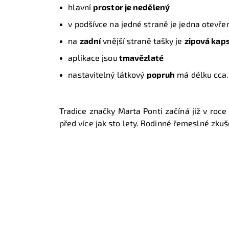
hlavní
prostor je nedělený
v podšívce na jedné straně je jedna otevře
na
zadní
vnější straně tašky je
zipová kap
aplikace jsou
tmavězlaté
nastavitelný látkový
popruh
má délku cca
Tradice značky Marta Ponti začíná již v ro
před více jak sto lety. Rodinné řemeslné zkuš