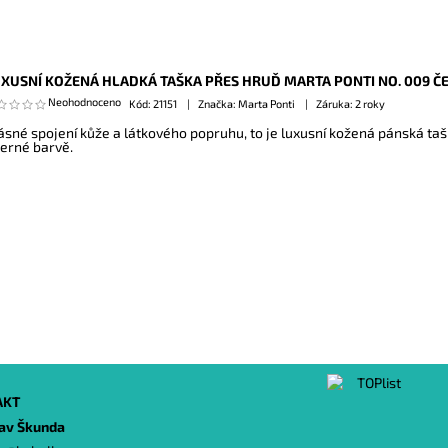
XUSNÍ KOŽENÁ HLADKÁ TAŠKA PŘES HRUĎ MARTA PONTI NO. 009 Č
Neohodnoceno
Kód:
21151
Značka: Marta Ponti
Záruka: 2 roky
ásné spojení kůže a látkového popruhu, to je luxusní kožená pánská ta
černé barvě.
AKT
lav Škunda