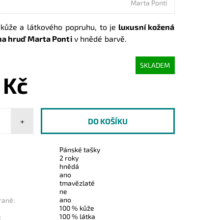
Marta Ponti
 kůže a látkového popruhu, to je
luxusní kožená
na hruď Marta Ponti
v hnědé barvě.
SKLADEM
 Kč
+
Pánské tašky
2 roky
hnědá
ano
tmavězlaté
ne
ano
raně:
100 % kůže
100 % látka
: