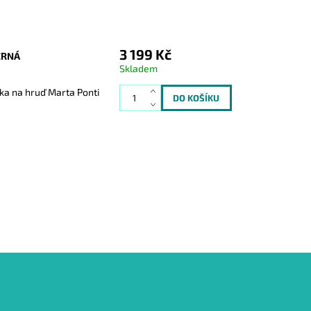
3 199 Kč
ERNÁ
Skladem
ška na hruď Marta Ponti