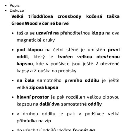
Popis
Diskuze
Velká tříoddílová crossbody kožená taška
GreenWood
v černé barvě
taška se
uzavírá na
přehoditelnou
klopu
na dva
magnetické druky
pod klopou
na čelní stěně je umístěn
první
oddíl
, který je
tvořen velkou otevřenou
kapsou
, kde v podšívce jsou ještě 2 otevřené
kapsy a 2 ouška na propisky
na čele
samotného
prvního oddílu
je ještě
velká
zipová kapsa
hlavní prostor
je pak rozdělen velkou zipovou
kapsou na
další
dva
samostatné
oddíly
v druhou oddílu je pak v podšívce velká
přihrádka na zip
do všech tří oddílů vložíte
formát A4