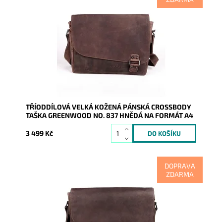
Velká kožená hnědá pevná tříodddílová pánská
crossbody taška na formát A4 australské značky
GreenWood.
Dostupnost:
Skladem
Kód:
17185
Značka:
GreenWood
Záruka:
2 roky
TŘÍODDÍLOVÁ VELKÁ KOŽENÁ PÁNSKÁ CROSSBODY
TAŠKA GREENWOOD NO. 837 HNĚDÁ NA FORMÁT A4
3 499 Kč
DOPRAVA
ZDARMA
Velká kožená khaki pevná tříodddílová pánská
crossbody taška na formát A4 australské značky
GreenWood.
Dostupnost:
Skladem
Kód:
17186