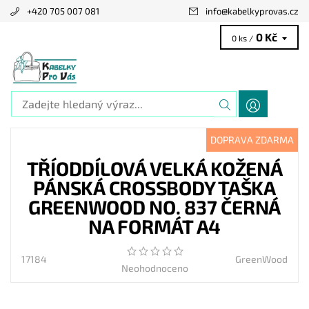
+420 705 007 081
info
@
kabelkyprovas.cz
0 Kč
0 ks /
DOPRAVA ZDARMA
TŘÍODDÍLOVÁ VELKÁ KOŽENÁ
PÁNSKÁ CROSSBODY TAŠKA
GREENWOOD NO. 837 ČERNÁ
NA FORMÁT A4
17184
GreenWood
Neohodnoceno