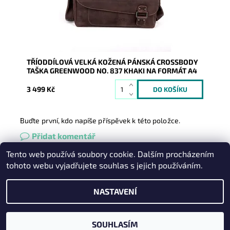
Značka:
GreenWood
Záruka:
2 roky
TŘÍODDÍLOVÁ VELKÁ KOŽENÁ PÁNSKÁ CROSSBODY
TAŠKA GREENWOOD NO. 837 KHAKI NA FORMÁT A4
3 499 Kč
Buďte první, kdo napíše příspěvek k této položce.
Přidat komentář
Tento web používá soubory cookie. Dalším procházením
Heureka.cz
|
Zboží.cz
|
Oázakabelek
tohoto webu vyjadřujete souhlas s jejich používáním.
NASTAVENÍ
2026 © Kabelky pro Vás, všechna práva vyhrazena
Vytvořil Shoptet
SOUHLASÍM