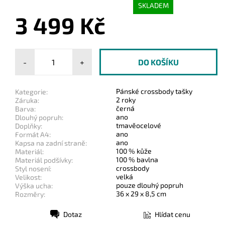
SKLADEM
3 499 Kč
-
+
Pánské crossbody tašky
Kategorie:
2 roky
Záruka:
černá
Barva:
ano
Dlouhý popruh:
tmavěocelové
Doplňky:
ano
Formát A4:
ano
Kapsa na zadní straně:
100 % kůže
Materiál:
100 % bavlna
Materiál podšívky:
crossbody
Styl nosení:
velká
Velikost:
pouze dlouhý popruh
Výška ucha:
36 x 29 x 8,5 cm
Rozměry:
Dotaz
Hlídat cenu
Tisk