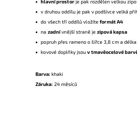
hlavní prostor
je pak rozdělen velkou zip
v druhou oddílu je pak v podšívce velká př
do všech tří oddílů vložíte
formát A4
na
zadní
vnější straně je
zipová kapsa
popruh přes rameno o šířce 3,8 cm a délka
kovové doplňky jsou
v tmavěocelové barv
Barva:
khaki
Záruka:
24 měsíců