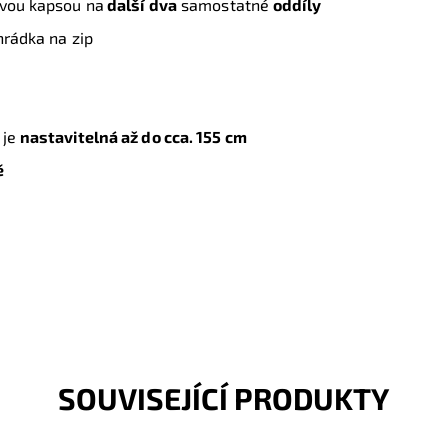
ovou kapsou na
další
dva
samostatné
oddíly
ihrádka na zip
 je
nastavitelná až do cca. 155 cm
ě
SOUVISEJÍCÍ PRODUKTY