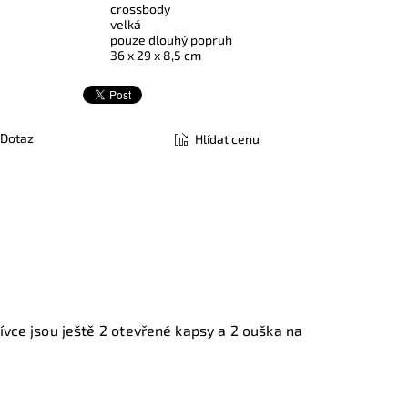
crossbody
velká
pouze dlouhý popruh
36 x 29 x 8,5 cm
Dotaz
Hlídat cenu
šívce jsou ještě 2 otevřené kapsy a 2 ouška na