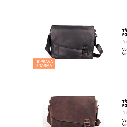
TŘ
F
Ve
Gr
DOPRAVA
ZDARMA
TŘ
F
Ve
Gr