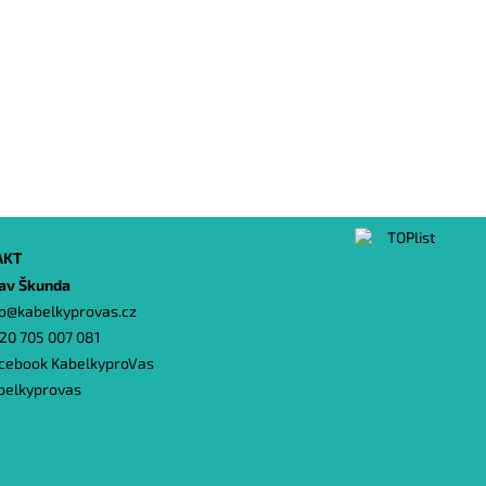
AKT
lav Škunda
o
@
kabelkyprovas.cz
20 705 007 081
cebook KabelkyproVas
belkyprovas