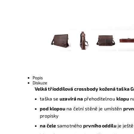
Popis
Diskuze
Velká tříoddílová crossbody kožená taška
taška se
uzavírá na
přehoditelnou
klopu
na
pod klopou
na čelní stěně je umístěn
prvn
propisky
na čele
samotného
prvního oddílu
je ješt