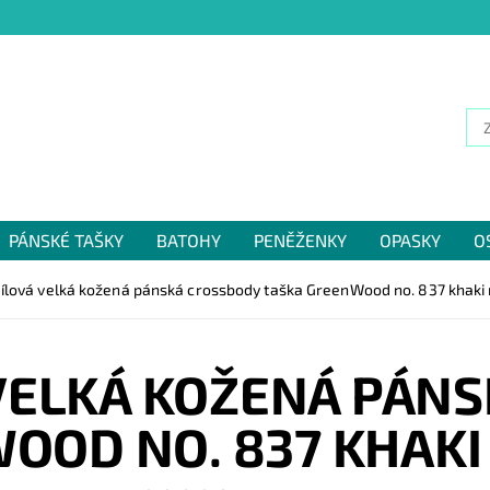
PÁNSKÉ TAŠKY
BATOHY
PENĚŽENKY
OPASKY
O
NÁM
dílová velká kožená pánská crossbody taška GreenWood no. 837 khaki
VELKÁ KOŽENÁ PÁN
OOD NO. 837 KHAKI