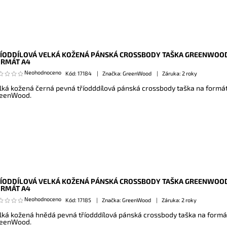
ÍODDÍLOVÁ VELKÁ KOŽENÁ PÁNSKÁ CROSSBODY TAŠKA GREENWOOD 
ORMÁT A4
Neohodnoceno
Kód:
17184
Značka: GreenWood
Záruka: 2 roky
lká kožená černá pevná tříodddílová pánská crossbody taška na formá
eenWood.
ÍODDÍLOVÁ VELKÁ KOŽENÁ PÁNSKÁ CROSSBODY TAŠKA GREENWOOD
ORMÁT A4
Neohodnoceno
Kód:
17185
Značka: GreenWood
Záruka: 2 roky
lká kožená hnědá pevná tříodddílová pánská crossbody taška na formá
eenWood.