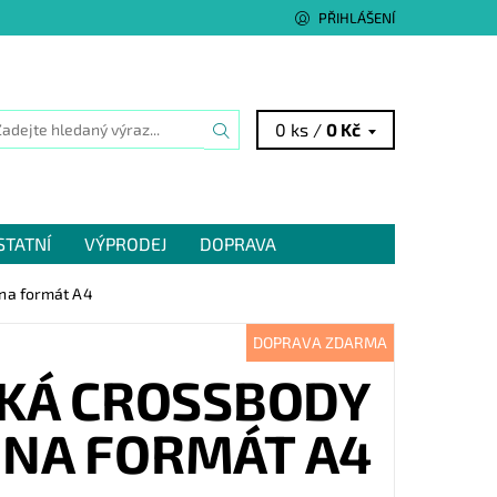
PŘIHLÁŠENÍ
0 ks /
0 Kč
STATNÍ
VÝPRODEJ
DOPRAVA
 na formát A4
DOPRAVA ZDARMA
SKÁ CROSSBODY
 NA FORMÁT A4