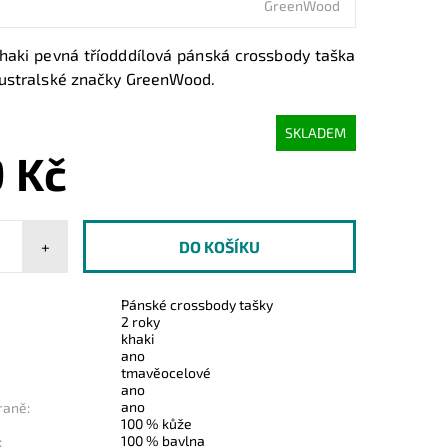
GreenWood
haki pevná tříodddílová pánská crossbody taška
ustralské značky GreenWood.
SKLADEM
 Kč
+
Pánské crossbody tašky
2 roky
khaki
ano
tmavěocelové
ano
ano
raně:
100 % kůže
100 % bavlna
: