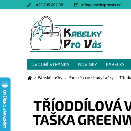
+420 705 007 081
info
@
kabelkyprovas.cz
ÚVODNÍ STRÁNKA
NOVINKY
KABELKY
OBCHODNÍ PODMÍNKY
GDPR
NAPIŠTE 
Pánské tašky
Pánské crossbody tašky
Tříod
TŘÍODDÍLOVÁ 
TAŠKA GREENW