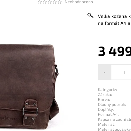
Neohodnoceno
Velká kožená k
na formát A4 a
3 499
-
Kategorie:
Záruka:
Barva:
Dlouhý popruh:
Doplňky:
Formát A4:
Kapsa na zadní st
Materiál:
Materiál podšívky