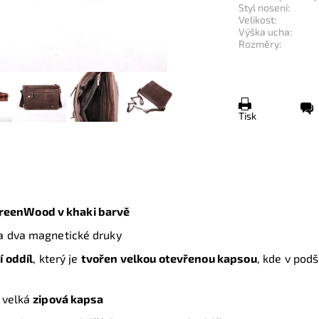
Styl nosení:
Velikost:
Výška ucha:
Rozměry:
Tisk
 GreenWood
v khaki barvě
 dva magnetické druky
í oddíl
, který je
tvořen velkou otevřenou kapsou
, kde v pod
ě velká
zipová kapsa