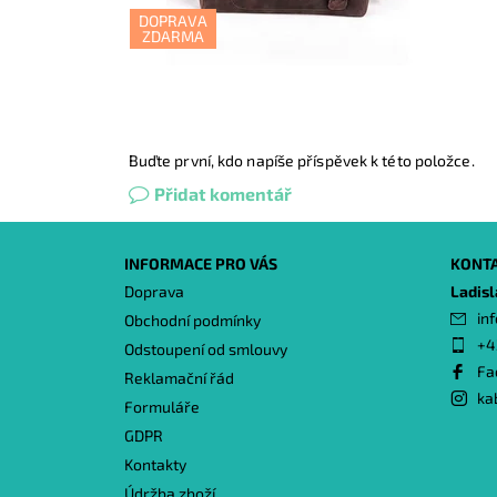
DOPRAVA
ZDARMA
Buďte první, kdo napíše příspěvek k této položce.
Přidat komentář
INFORMACE PRO VÁS
KONT
Doprava
Ladis
inf
Obchodní podmínky
+4
Odstoupení od smlouvy
Fa
Reklamační řád
ka
Formuláře
GDPR
Kontakty
Údržba zboží