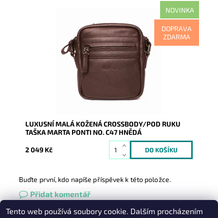
NOVINKA
Hnědá kožená crossbody taška značky Marta Ponti s
DOPRAVA
černými aplikacemi. Luxus, která má tradici.
ZDARMA
Dostupnost:
Skladem
Kód:
21147
Značka:
Marta Ponti
Záruka:
2 roky
LUXUSNÍ MALÁ KOŽENÁ CROSSBODY/POD RUKU
TAŠKA MARTA PONTI NO. C47 HNĚDÁ
2 049 Kč
Buďte první, kdo napíše příspěvek k této položce.
Přidat komentář
Tento web používá soubory cookie. Dalším procházením