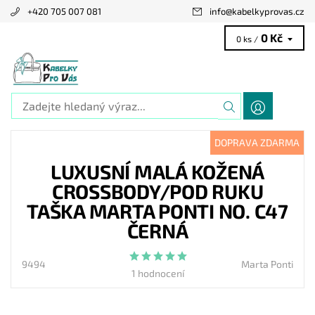
+420 705 007 081
info
@
kabelkyprovas.cz
0 Kč
0 ks /
DOPRAVA ZDARMA
LUXUSNÍ MALÁ KOŽENÁ
CROSSBODY/POD RUKU
TAŠKA MARTA PONTI NO. C47
ČERNÁ
9494
Marta Ponti
1 hodnocení