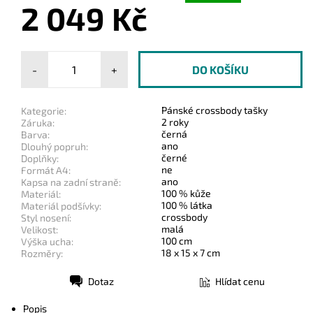
2 049 Kč
-
+
Pánské crossbody tašky
Kategorie:
2 roky
Záruka:
černá
Barva:
ano
Dlouhý popruh:
černé
Doplňky:
ne
Formát A4:
ano
Kapsa na zadní straně:
100 % kůže
Materiál:
100 % látka
Materiál podšívky:
crossbody
Styl nosení:
malá
Velikost:
100 cm
Výška ucha:
18 x 15 x 7 cm
Rozměry:
Dotaz
Hlídat cenu
Tisk
Popis