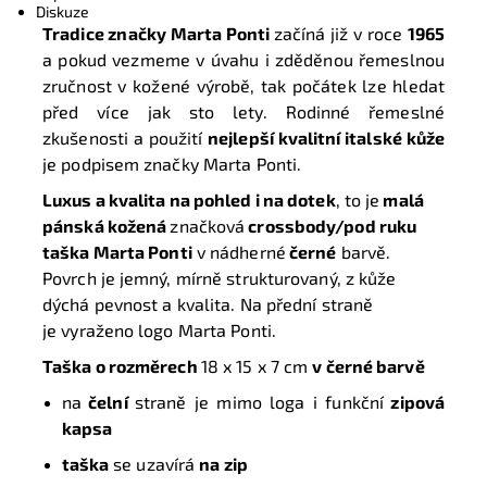
Diskuze
Tradice značky Marta Ponti
začíná již v roce
1965
a pokud vezmeme v úvahu i zděděnou řemeslnou
zručnost v kožené výrobě, tak počátek lze hledat
před více jak sto lety. Rodinné řemeslné
zkušenosti a použití
nejlepší kvalitní italské kůže
je podpisem značky Marta Ponti.
Luxus a kvalita na pohled i na dotek
, to je
malá
pánská kožená
značková
crossbody/pod ruku
taška
Marta Ponti
v nádherné
černé
barvě.
Povrch je jemný, mírně strukturovaný, z kůže
dýchá pevnost a kvalita. Na přední straně
je vyraženo logo Marta Ponti.
Taška o rozměrech
18 x 15 x 7 cm
v černé barvě
na
čelní
straně je mimo loga i funkční
zipová
kapsa
taška
se uzavírá
na zip