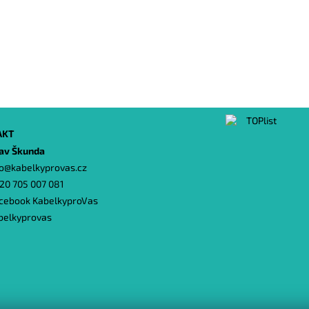
AKT
lav Škunda
o
@
kabelkyprovas.cz
20 705 007 081
cebook KabelkyproVas
belkyprovas