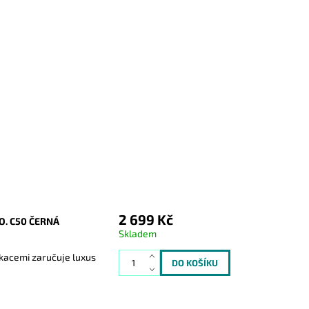
2 699 Kč
O. C50 ČERNÁ
Skladem
ikacemi zaručuje luxus