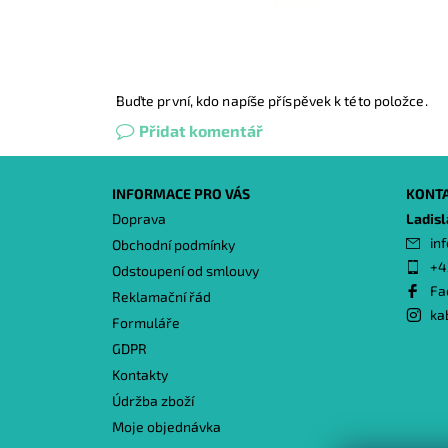
Buďte první, kdo napíše příspěvek k této položce.
Přidat komentář
INFORMACE PRO VÁS
KONT
Doprava
Ladis
inf
Obchodní podmínky
+4
Odstoupení od smlouvy
Fa
Reklamační řád
ka
Formuláře
GDPR
Kontakty
Údržba zboží
Moje objednávka