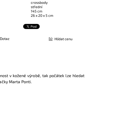
crossbody
střední
145 cm
26 x 20 x 5 cm
Dotaz
Hlídat cenu
st v kožené výrobě, tak počátek lze hledat
ačky Marta Ponti.