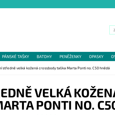
PÁNSKÉ TAŠKY
BATOHY
PENĚŽENKY
OPASKY
O
NÁM
ní středně velká kožená crossbody taška Marta Ponti no. C50 hnědá
ŘEDNĚ VELKÁ KOŽE
MARTA PONTI NO. C5