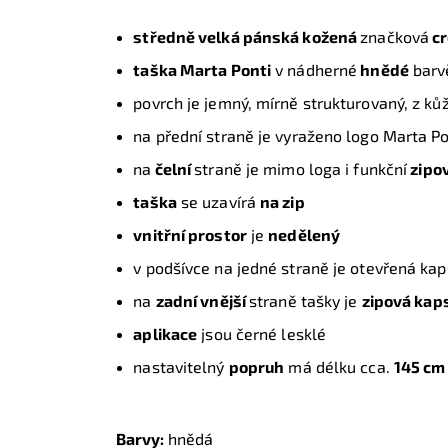
středně velká pánská kožená
značková
cr
taška Marta Ponti
v nádherné
hnědé
barv
povrch je jemný, mírně strukturovaný, z ků
na přední straně je vyraženo logo Marta Po
na
čelní
straně je mimo loga i funkční
zipo
taška
se uzavírá
na zip
vnitřní prostor
je
nedělený
v podšívce na jedné straně je otevřená kap
na
zadní vnější
straně tašky je
zipová kap
aplikace
jsou černé lesklé
nastavitelný
popruh
má délku cca.
145 cm
Barvy:
hnědá