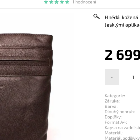
1 hodnocení
Hnědá kožená 
lesklými aplika
2 699
-
Kategorie:
Záruka:
Barva:
Dlouhý popruh:
Doplňky:
Formát A4:
Kapsa na zadní st
Materiál:
Materiál podšívky