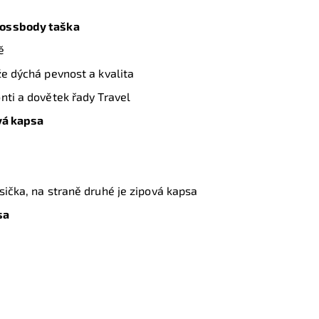
ossbody taška
ě
že dýchá pevnost a kvalita
nti a dovětek řady Travel
vá kapsa
sička, na straně druhé je zipová kapsa
sa