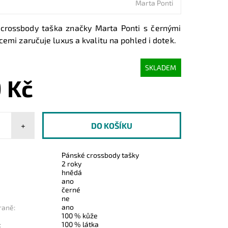
Marta Ponti
crossbody taška značky Marta Ponti s černými
cemi zaručuje luxus a kvalitu na pohled i dotek.
SKLADEM
 Kč
+
Pánské crossbody tašky
2 roky
hnědá
ano
černé
ne
ano
raně:
100 % kůže
100 % látka
: