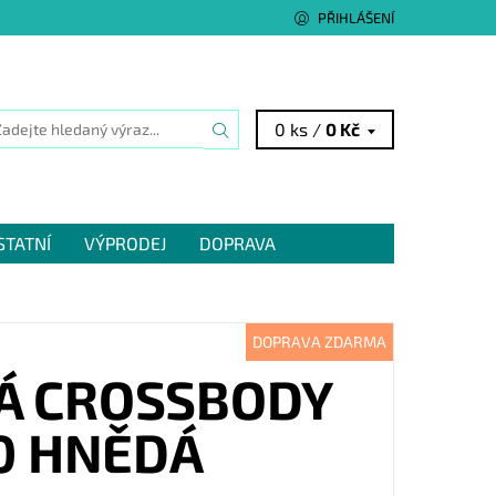
PŘIHLÁŠENÍ
0 ks /
0 Kč
STATNÍ
VÝPRODEJ
DOPRAVA
DOPRAVA ZDARMA
NÁ CROSSBODY
0 HNĚDÁ