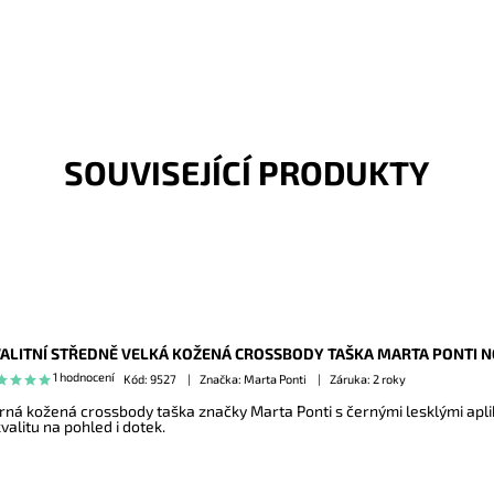
SOUVISEJÍCÍ PRODUKTY
ALITNÍ STŘEDNĚ VELKÁ KOŽENÁ CROSSBODY TAŠKA MARTA PONTI N
1 hodnocení
Kód:
9527
Značka: Marta Ponti
Záruka: 2 roky
rná kožená crossbody taška značky Marta Ponti s černými lesklými apl
kvalitu na pohled i dotek.