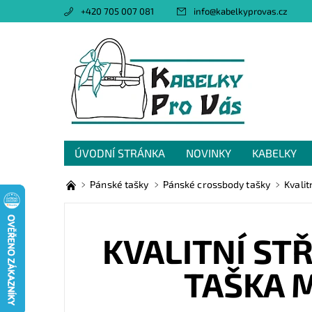
+420 705 007 081
info
@
kabelkyprovas.cz
ÚVODNÍ STRÁNKA
NOVINKY
KABELKY
OBCHODNÍ PODMÍNKY
GDPR
NAPIŠTE 
Pánské tašky
Pánské crossbody tašky
Kvalit
KVALITNÍ ST
TAŠKA 