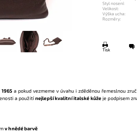
Styl nosení:
Velikost:
Výška ucha:
Rozměry:
Tisk
e
1965
a pokud vezmeme v úvahu i zděděnou řemeslnou zručno
enosti a použití
nejlepší kvalitní italské kůže
je podpisem zn
cm
v hnědé barvě