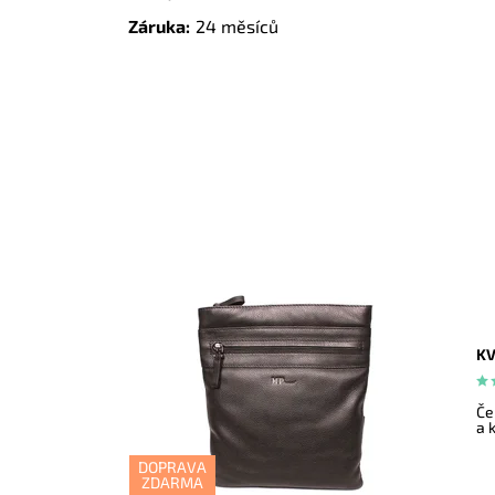
Záruka:
24 měsíců
KV
Če
a 
DOPRAVA
ZDARMA