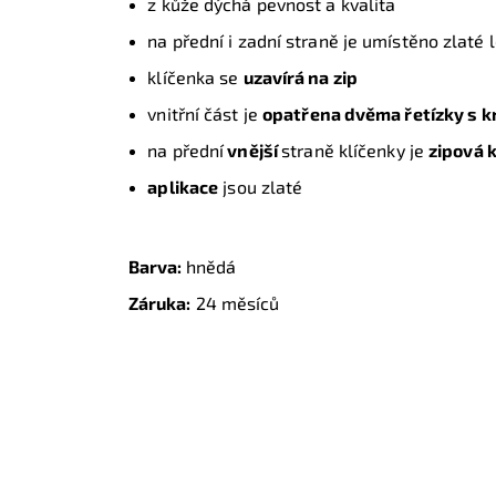
z kůže dýchá pevnost a kvalita
na přední i zadní straně je umístěno zlaté
klíčenka se
uzavírá na zip
vnitřní část je
opatřena dvěma řetízky s kr
na přední
vnější
straně klíčenky je
zipová 
aplikace
jsou zlaté
Barva:
hnědá
Záruka:
24 měsíců