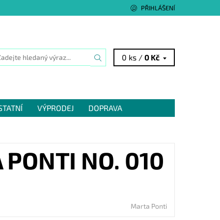
PŘIHLÁŠENÍ
0 ks /
0 Kč
STATNÍ
VÝPRODEJ
DOPRAVA
PONTI NO. 010
Marta Ponti