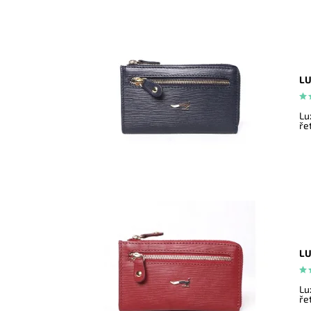
LU
Lu
ře
LU
Lu
ře