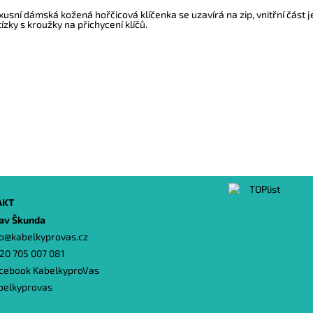
xusní dámská kožená hořčicová klíčenka se uzavírá na zip, vnitřní část
tízky s kroužky na přichycení klíčů.
AKT
lav Škunda
o
@
kabelkyprovas.cz
20 705 007 081
cebook KabelkyproVas
belkyprovas