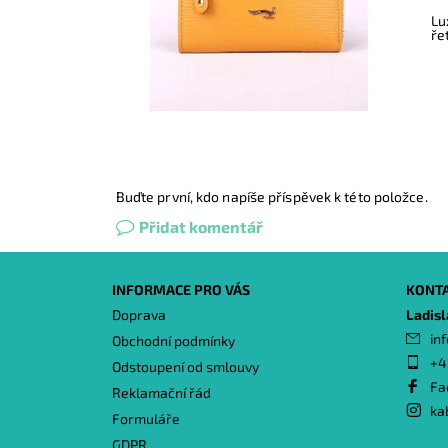
Lu
ře
Buďte první, kdo napíše příspěvek k této položce.
Přidat komentář
INFORMACE PRO VÁS
KONT
Doprava
Ladis
inf
Obchodní podmínky
+4
Odstoupení od smlouvy
Fa
Reklamační řád
ka
Formuláře
GDPR