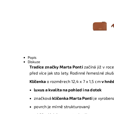
Popis
Diskuze
Tradice značky Marta Ponti
začíná již v roc
před více jak sto lety. Rodinné řemeslné zkuš
Klíčenka
o rozměrech 12,4 x 7 x 1,5 cm
v hně
luxus a kvalita na pohled i na dotek
značková
klíčenka
Marta Ponti
je vyrobena
povrch je mírně strukturovaný