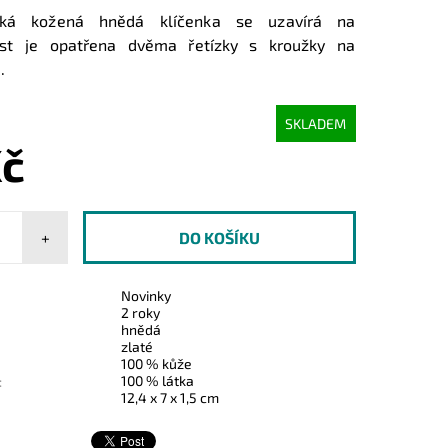
ká kožená hnědá klíčenka se uzavírá na
ást je
opatřena dvěma řetízky s kroužky na
.
SKLADEM
Kč
+
Novinky
2 roky
hnědá
zlaté
100 % kůže
100 % látka
:
12,4 x 7 x 1,5 cm