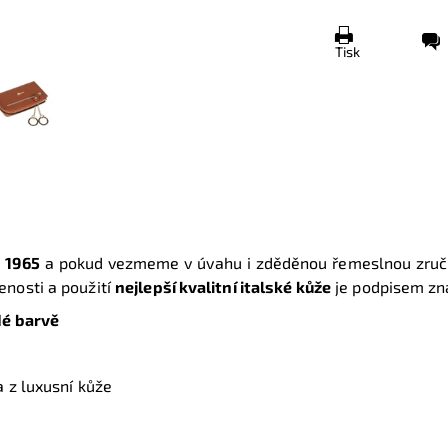
Tisk
e
1965
a pokud vezmeme v úvahu i zděděnou řemeslnou zručno
enosti a použití
nejlepší kvalitní italské kůže
je podpisem zn
dé barvě
 z luxusní kůže