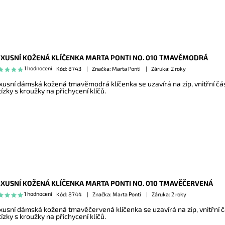
XUSNÍ KOŽENÁ KLÍČENKA MARTA PONTI NO. 010 TMAVĚMODRÁ
1 hodnocení
Kód:
8743
Značka: Marta Ponti
Záruka: 2 roky
xusní dámská kožená tmavěmodrá klíčenka se uzavírá na zip, vnitřní č
tízky s kroužky na přichycení klíčů.
XUSNÍ KOŽENÁ KLÍČENKA MARTA PONTI NO. 010 TMAVĚČERVENÁ
1 hodnocení
Kód:
8744
Značka: Marta Ponti
Záruka: 2 roky
xusní dámská kožená tmavěčervená klíčenka se uzavírá na zip, vnitřní 
tízky s kroužky na přichycení klíčů.