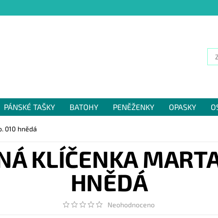
PÁNSKÉ TAŠKY
BATOHY
PENĚŽENKY
OPASKY
O
NÁM
o. 010 hnědá
NÁ KLÍČENKA MARTA 
HNĚDÁ
Neohodnoceno