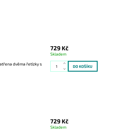
729 Kč
Skladem
patřena dvěma řetízky s
729 Kč
Skladem