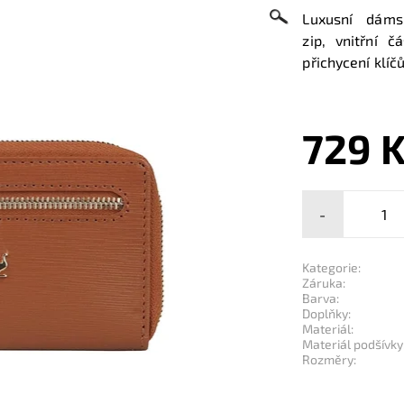
Luxusní dáms
zip,
vnitřní č
přichycení klíčů
729 
-
Kategorie:
Záruka:
Barva:
Doplňky:
Materiál:
Materiál podšívky
Rozměry: