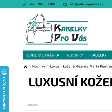
+420 705 007 081
info
@
kabelkyprovas.cz
ÚVODNÍ STRÁNKA
NOVINKY
KABELKY
OBCHODNÍ PODMÍNKY
GDPR
NAPIŠTE 
Novinky
Luxusní kožená klíčenka Marta Ponti n
LUXUSNÍ KOŽE
20699