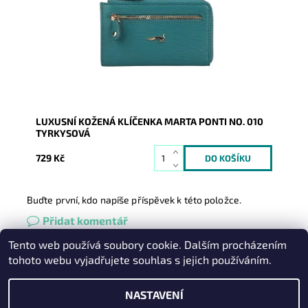
Dostupnost:
Skladem
Kód:
20700
Značka:
Marta Ponti
Záruka:
2 roky
LUXUSNÍ KOŽENÁ KLÍČENKA MARTA PONTI NO. 010
TYRKYSOVÁ
729 Kč
Buďte první, kdo napíše příspěvek k této položce.
Přidat komentář
Tento web používá soubory cookie. Dalším procházením
Heureka.cz
|
Zboží.cz
|
Oázakabelek
tohoto webu vyjadřujete souhlas s jejich používáním.
NASTAVENÍ