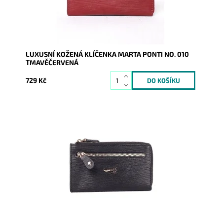
Záruka:
2 roky
LUXUSNÍ KOŽENÁ KLÍČENKA MARTA PONTI NO. 010
TMAVĚČERVENÁ
729 Kč
Luxusní dámská kožená černá klíčenka se uzavírá na
zip, vnitřní část je opatřena dvěma řetízky s...
Dostupnost:
Skladem
Kód:
16860
Značka:
Marta Ponti
Záruka:
2 roky