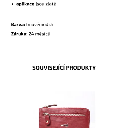
aplikace
jsou zlaté
Barva:
tmavěmodrá
Záruka:
24 měsíců
SOUVISEJÍCÍ PRODUKTY
Luxusní dámská kožená tmavěčervená klíčenka
se uzavírá na zip, vnitřní část je opatřena dvěma...
Dostupnost:
Skladem
Kód:
8744
Značka:
Marta Ponti