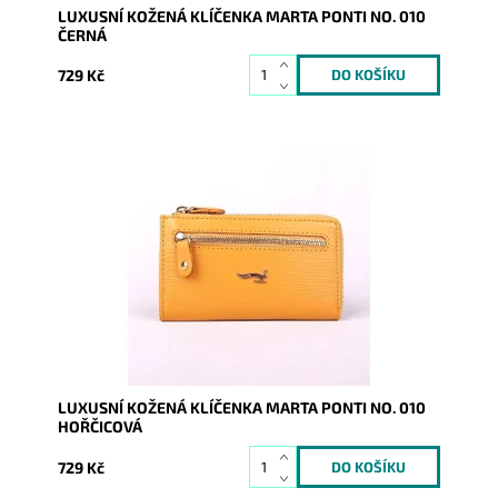
LUXUSNÍ KOŽENÁ KLÍČENKA MARTA PONTI NO. 010
ČERNÁ
729 Kč
Luxusní dámská kožená hořčicová klíčenka se uzavírá
na zip, vnitřní část je opatřena dvěma...
Dostupnost:
Skladem
Kód:
16861
Značka:
Marta Ponti
Záruka:
2 roky
LUXUSNÍ KOŽENÁ KLÍČENKA MARTA PONTI NO. 010
HOŘČICOVÁ
729 Kč