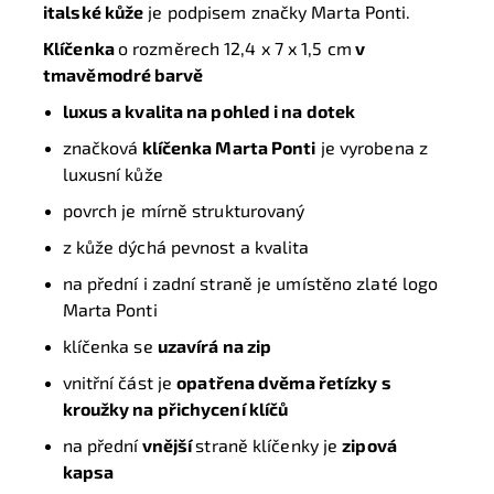
italské kůže
je podpisem značky Marta Ponti.
Klíčenka
o rozměrech 12,4 x 7 x 1,5 cm
v
tmavěmodré barvě
luxus a kvalita na pohled i na dotek
značková
klíčenka
Marta Ponti
je vyrobena z
luxusní kůže
povrch je mírně strukturovaný
z kůže dýchá pevnost a kvalita
na přední i zadní straně je umístěno zlaté logo
Marta Ponti
klíčenka se
uzavírá na zip
vnitřní část je
opatřena dvěma řetízky s
kroužky na přichycení klíčů
na přední
vnější
straně klíčenky je
zipová
kapsa