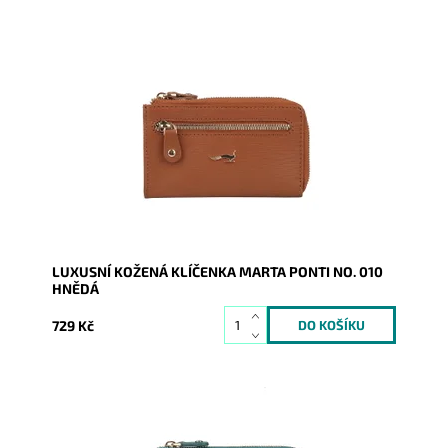
Luxusní dámská kožená hnědá klíčenka se uzavírá na
zip, vnitřní část je opatřena dvěma řetízky s...
Dostupnost:
Skladem
Kód:
20699
Značka:
Marta Ponti
Záruka:
2 roky
LUXUSNÍ KOŽENÁ KLÍČENKA MARTA PONTI NO. 010
HNĚDÁ
729 Kč
Luxusní dámská kožená tyrkysová klíčenka se uzavírá
na zip, vnitřní část je opatřena dvěma...