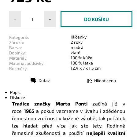
-
+
Klíčenky
Kategorie:
2 roky
Záruka:
modrá
Barva:
zlaté
Doplňky:
100 % kůže
Materiál:
100 % látka
Materiál podšívky:
12,4 x 7 x 1,5 cm
Rozměry:
Dotaz
Hlídat cenu
Tisk
Popis
Diskuze
Tradice značky Marta Ponti
začíná již v
roce
1965
a pokud vezmeme v úvahu i zděděnou
řemeslnou zručnost v kožené výrobě, tak počátek
lze hledat před více jak sto lety. Rodinné
řemeslné zkušenosti a použití
nejlepší kvalitní