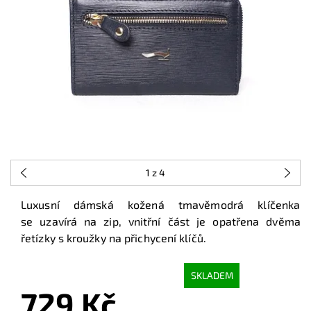
1
z 4
Luxusní dámská kožená tmavěmodrá klíčenka
se uzavírá na zip,
vnitřní část je
opatřena dvěma
řetízky s kroužky na přichycení klíčů.
SKLADEM
729 Kč