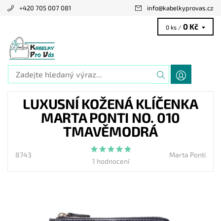
+420 705 007 081
info
@
kabelkyprovas.cz
0 Kč
0 ks /
LUXUSNÍ KOŽENÁ KLÍČENKA
MARTA PONTI NO. 010
TMAVĚMODRÁ
8743
Marta Ponti
1 hodnocení