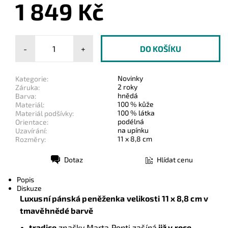
1 849 Kč
-
+
Novinky
Kategorie:
2 roky
Záruka:
hnědá
Barva:
100 % kůže
Materiál:
100 % látka
Materiál podšívky:
podélná
Orientace:
na upínku
Uzavírání:
11 x 8,8 cm
Rozměry:
Dotaz
Hlídat cenu
Tisk
Popis
Diskuze
Luxusní pánská peněženka velikosti
11 x 8,8 cm
v
tmavěhnědé barvě
tradice
značky Marta Ponti začíná
již v roce