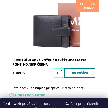
DOPRAVA
ZDARMA
Podélná značková černá peněženka je podpisem
luxusu, kvality, praktičnosti na pohled i na dotek.
Dostupnost:
Skladem
Kód:
7943
Značka:
Marta Ponti
Záruka:
2 roky
LUXUSNÍ HLADKÁ KOŽENÁ PENĚŽENKA MARTA
PONTI NO. 161R ČERNÁ
1 849 Kč
Buďte první, kdo napíše příspěvek k této položce.
Přidat komentář
Tento web používá soubory cookie. Dalším procházením