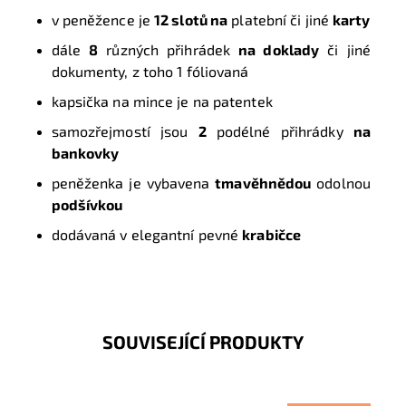
v peněžence je
12 slotů na
platební či jiné
karty
dále
8
různých přihrádek
na doklady
či jiné
dokumenty, z toho 1 fóliovaná
kapsička na mince je na patentek
samozřejmostí jsou
2
podélné přihrádky
na
bankovky
peněženka je vybavena
tmavěhnědou
odolnou
podšívkou
dodávaná v elegantní pevné
krabičce
SOUVISEJÍCÍ PRODUKTY