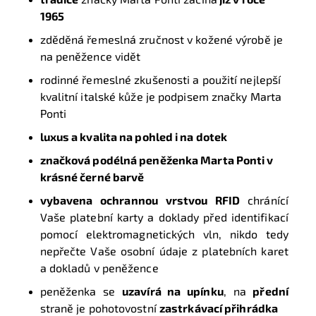
1965
zděděná řemeslná zručnost v kožené výrobě je
na peněžence vidět
rodinné řemeslné zkušenosti a použití nejlepší
kvalitní italské kůže je podpisem značky Marta
Ponti
luxus a kvalita na pohled i na dotek
značková podélná peněženka Marta Ponti v
krásné černé barvě
vybavena ochrannou vrstvou RFID
chránící
Vaše platební karty a doklady před identifikací
pomocí elektromagnetických vln, nikdo tedy
nepřečte Vaše osobní údaje z platebních karet
a dokladů v peněžence
peněženka se
uzavírá na upínku
, na
přední
straně je pohotovostní
zastrkávací přihrádka