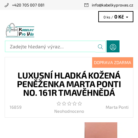
+420 705 007 081
info
@
kabelkyprovas.cz
0 Kč
0 ks /
DOPRAVA ZDARMA
LUXUSNÍ HLADKÁ KOŽENÁ
PENĚŽENKA MARTA PONTI
NO. 161R TMAVĚHNĚDÁ
16859
Marta Ponti
Neohodnoceno