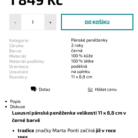
-
+
Pánské peněženky
Kategorie:
2 roky
Záruka:
černá
Barva:
100 % kůže
Materiál:
100 % látka
Materiál podšívky:
podélná
Orientace:
na upínku
Uzavírání:
11 x 8,8 cm
Rozměry:
Dotaz
Hlídat cenu
Tisk
Popis
Diskuze
Luxusní pánská peněženka velikosti
11 x 8,8 cm
v
černé barvě
tradice
značky Marta Ponti začíná
již v roce
1965