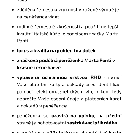
zděděná řemeslná zručnost v kožené výrobě je
na peněžence vidět
rodinné řemeslné zkušenosti a použití nejlepší
kvalitní italské kůže je podpisem značky Marta
Ponti
luxus a kvalita na pohled i na dotek
značková podélná peněženka Marta Ponti v
krásné černé barvě
vybavena ochrannou vrstvou RFID
chránící
Vaše platební karty a doklady před identifikací
pomocí elektromagnetických vln, nikdo tedy
nepřečte Vaše osobní údaje z platebních karet
a dokladů v peněžence
peněženka se
uzavírá na upínku
, na
přední
straně je pohotovostní
zastrkávací přihrádka
v peněžence je
12 slotů na
platební či jiné
karty