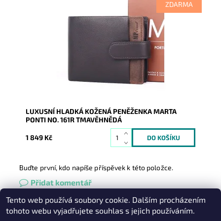
ZDARMA
Podélná značková tmavěhnědá peněženka je
podpisem luxusu, kvality, praktičnosti na pohled i na
dotek.
Dostupnost:
Skladem
Kód:
16859
Značka:
Marta Ponti
Záruka:
2 roky
LUXUSNÍ HLADKÁ KOŽENÁ PENĚŽENKA MARTA
PONTI NO. 161R TMAVĚHNĚDÁ
1 849 Kč
Buďte první, kdo napíše příspěvek k této položce.
Přidat komentář
Tento web používá soubory cookie. Dalším procházením
Heureka.cz
|
Zboží.cz
|
Oázakabelek
tohoto webu vyjadřujete souhlas s jejich používáním.