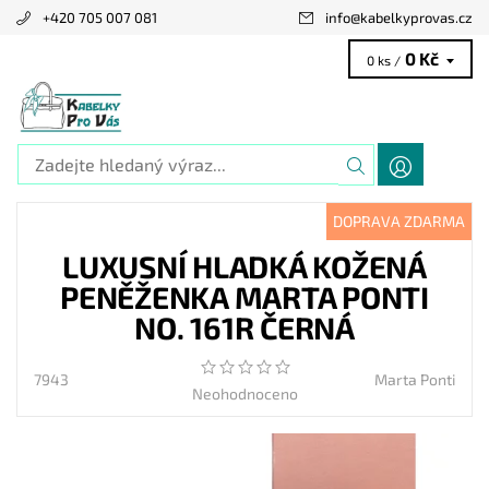
+420 705 007 081
info
@
kabelkyprovas.cz
0 Kč
0 ks /
DOPRAVA ZDARMA
LUXUSNÍ HLADKÁ KOŽENÁ
PENĚŽENKA MARTA PONTI
NO. 161R ČERNÁ
7943
Marta Ponti
Neohodnoceno