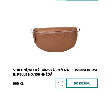
Krásná, kvalitní hnědá kožená ledvinka je příjemná na
dotyk a je určena pro všechny, kteří mají rádi luxus a...
Dostupnost:
Skladem
Kód:
20140
Značka:
Borse in pelle
Záruka:
2 roky
STŘEDNÍ/VELKÁ DÁMSKÁ KOŽENÁ LEDVINKA BORSE
IN PELLE NO. 156 HNĚDÁ
999 Kč
Krásná, kvalitní černá kožená ledvinka je příjemná na