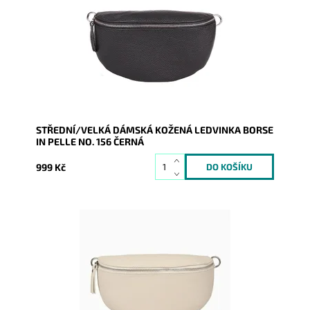
dotyk a je určena pro všechny, kteří mají rádi luxus a...
Dostupnost:
Skladem
Kód:
20139
Značka:
Borse in pelle
Záruka:
2 roky
STŘEDNÍ/VELKÁ DÁMSKÁ KOŽENÁ LEDVINKA BORSE
IN PELLE NO. 156 ČERNÁ
999 Kč
Krásná, kvalitní béžová kožená ledvinka je příjemná
na dotyk a je určena pro všechny, kteří mají rádi luxus
a...
Dostupnost:
Skladem
Kód:
20141
Značka:
Borse in pelle