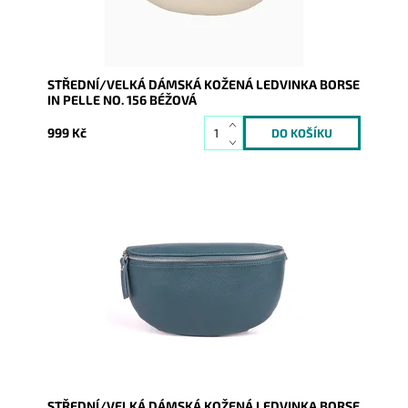
Záruka:
2 roky
STŘEDNÍ/VELKÁ DÁMSKÁ KOŽENÁ LEDVINKA BORSE
IN PELLE NO. 156 BÉŽOVÁ
999 Kč
Krásná, kvalitní tmavětyrkysová kožená ledvinka je
příjemná na dotyk a je určena pro všechny, kteří mají
rádi...
Dostupnost:
Skladem
Kód:
17096
Značka:
Borse in pelle
Záruka:
2 roky
STŘEDNÍ/VELKÁ DÁMSKÁ KOŽENÁ LEDVINKA BORSE