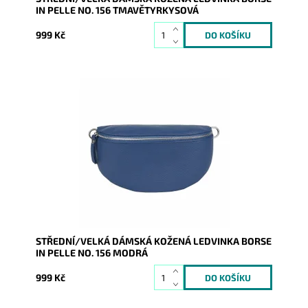
IN PELLE NO. 156 TMAVĚTYRKYSOVÁ
999 Kč
Krásná, kvalitní modrá kožená ledvinka je příjemná na
dotyk a je určena pro všechny, kteří mají rádi kvalitu
a...
Dostupnost:
Skladem
Kód:
21038
Značka:
Borse in pelle
Záruka:
2 roky
STŘEDNÍ/VELKÁ DÁMSKÁ KOŽENÁ LEDVINKA BORSE
IN PELLE NO. 156 MODRÁ
999 Kč