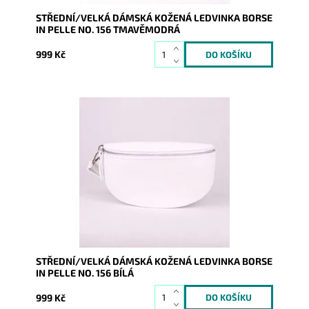
STŘEDNÍ/VELKÁ DÁMSKÁ KOŽENÁ LEDVINKA BORSE
IN PELLE NO. 156 TMAVĚMODRÁ
999 Kč
Krásná, kvalitní bílá kožená ledvinka je příjemná na
dotyk a je určena pro všechny, kteří mají rádi luxus a...
Dostupnost:
Skladem
Kód:
17097
Značka:
Borse in pelle
Záruka:
2 roky
STŘEDNÍ/VELKÁ DÁMSKÁ KOŽENÁ LEDVINKA BORSE
IN PELLE NO. 156 BÍLÁ
999 Kč