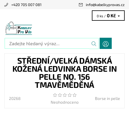
+420 705 007 081
info
@
kabelkyprovas.cz
0 Kč
0 ks /
STŘEDNÍ/VELKÁ DÁMSKÁ
KOŽENÁ LEDVINKA BORSE IN
PELLE NO. 156
TMAVĚMĚDĚNÁ
20268
Borse in pelle
Neohodnoceno