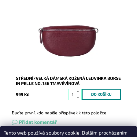
Krásná, kvalitní tmavěvínová kožená ledvinka je
příjemná na dotyk a je určena pro všechny, kteří mají
rádi...
Dostupnost:
Skladem
Kód:
21039
Značka:
Borse in pelle
Záruka:
2 roky
STŘEDNÍ/VELKÁ DÁMSKÁ KOŽENÁ LEDVINKA BORSE
IN PELLE NO. 156 TMAVĚVÍNOVÁ
999 Kč
Buďte první, kdo napíše příspěvek k této položce.
Přidat komentář
Tento web používá soubory cookie. Dalším procházením