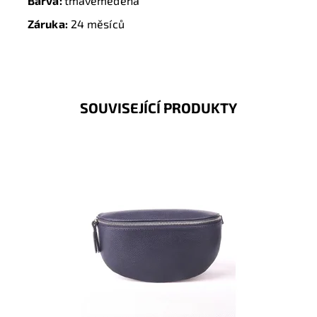
Barva:
tmavěměděná
Záruka:
24 měsíců
SOUVISEJÍCÍ PRODUKTY
Krásná, kvalitní tmavěmodrá kožená ledvinka je
příjemná na dotyk a je určena pro všechny, kteří mají
rádi luxus...
Dostupnost:
Skladem
Kód:
17095
Značka:
Borse in pelle
Záruka:
2 roky