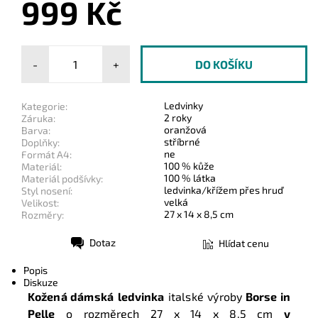
999 Kč
-
+
Ledvinky
Kategorie:
2 roky
Záruka:
oranžová
Barva:
stříbrné
Doplňky:
ne
Formát A4:
100 % kůže
Materiál:
100 % látka
Materiál podšívky:
ledvinka/křížem přes hruď
Styl nosení:
velká
Velikost:
27 x 14 x 8,5 cm
Rozměry:
Dotaz
Hlídat cenu
Tisk
Popis
Diskuze
Kožená dámská
ledvinka
italské výroby
Borse in
Pelle
o rozměrech
27 x 14 x 8,5 cm
v