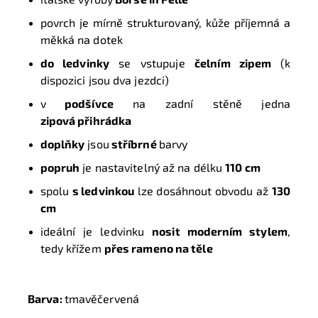
povrch je mírně strukturovaný,
kůže příjemná a
měkká na dotek
do ledvinky
se vstupuje
čelním zipem
(k
dispozici jsou dva jezdci)
v
podšívce
na zadní stěně jedna
zipová přihrádka
doplňky
jsou
stříbrné
barvy
popruh
je nastavitelný až na délku
110 cm
spolu
s ledvinkou
lze dosáhnout obvodu až
130
cm
ideální je ledvinku
nosit moderním stylem
,
tedy křížem
přes rameno na těle
Barva:
tmavěčervená