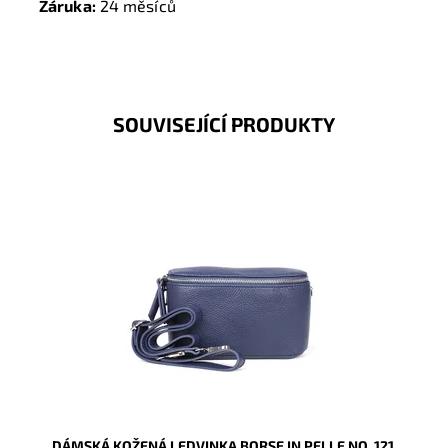
Záruka:
24 měsíců
SOUVISEJÍCÍ PRODUKTY
Krásná, kvalitní tmavěmodrá kožená ledvinka je
příjemná na dotyk a je určena pro všechny, kteří mají
rádi luxus...
Dostupnost:
Skladem
Kód:
16587
Značka:
Borse in pelle
Záruka:
2 roky
DÁMSKÁ KOŽENÁ LEDVINKA BORSE IN PELLE NO. 121