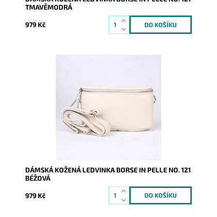
TMAVĚMODRÁ
979 Kč
Krásná, kvalitní béžová kožená ledvinka je příjemná
na dotyk a je určena pro všechny, kteří mají rádi luxus
a...
Dostupnost:
Skladem
Kód:
16589
Značka:
Borse in pelle
Záruka:
2 roky
DÁMSKÁ KOŽENÁ LEDVINKA BORSE IN PELLE NO. 121
BÉŽOVÁ
979 Kč