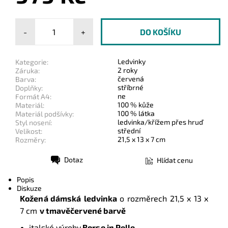
-
+
Ledvinky
Kategorie:
2 roky
Záruka:
červená
Barva:
stříbrné
Doplňky:
ne
Formát A4:
100 % kůže
Materiál:
100 % látka
Materiál podšívky:
ledvinka/křížem přes hruď
Styl nosení:
střední
Velikost:
21,5 x 13 x 7 cm
Rozměry:
Dotaz
Hlídat cenu
Tisk
Popis
Diskuze
Kožená dámská
ledvinka
o rozměrech
21,5 x 13 x
7 cm
v tmavěčervené barvě
italské výroby
Borse in Pelle