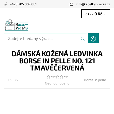
+420 705 007 081
info
@
kabelkyprovas.cz
0 Kč
0 ks /
DÁMSKÁ KOŽENÁ LEDVINKA
BORSE IN PELLE NO. 121
TMAVĚČERVENÁ
16585
Borse in pelle
Neohodnoceno