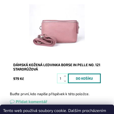
Krásná, kvalitní starorůžová kožená ledvinka je
příjemná na dotyk a je určena pro všechny, kteří mají
rádi luxus...
Dostupnost:
Skladem
Kód:
16590
Značka:
Borse in pelle
Záruka:
2 roky
DÁMSKÁ KOŽENÁ LEDVINKA BORSE IN PELLE NO. 121
STARORŮŽOVÁ
979 Kč
Buďte první, kdo napíše příspěvek k této položce.
Přidat komentář
Tento web používá soubory cookie. Dalším procházením