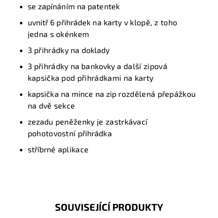
se zapínáním na patentek
uvnitř 6 přihrádek na karty
v klopě, z toho
jedna s okénkem
3
přihrádky
na doklady
3
přihrádky
na bankovky
a další zipová
kapsička pod přihrádkami na karty
k
apsička na mince na zip
rozdělená přepážkou
na dvě sekce
z
ezadu
peněženky je zastrkávací
pohotovostní
přihrádka
stříbrné
aplikace
SOUVISEJÍCÍ PRODUKTY