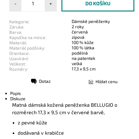
-
+
Dámské peněženky
Kategorie:
2 roky
Záruka:
červená
Barva:
zipová
Kapsička na mince:
100 % kůže
Materiál:
100 % látka
Materiál podšívky:
podélná
Orientace:
na patentek
Uzavírání:
velká
Velikost:
17,3 x 9,5 cm
Rozměry:
Dotaz
Hlídat cenu
Tisk
Popis
Diskuze
Matná dámská kožená peněženka BELLUGIO o
rozměrech 17,3 x 9,5 cm v červené barvě,
z pevné kůže
dodávaná v krabičce