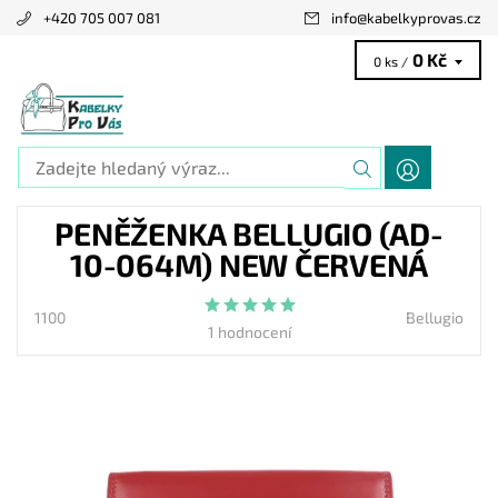
+420 705 007 081
info
@
kabelkyprovas.cz
0 Kč
0 ks /
PENĚŽENKA BELLUGIO (AD-
10-064M) NEW ČERVENÁ
1100
Bellugio
1 hodnocení