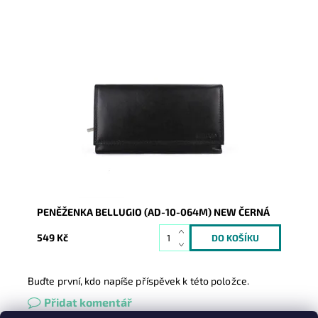
Její praktičnost a příznivá cena jsou důvodem velké
žádanosti u zákaznic. Klasika, která nezklame.
Dostupnost:
Skladem
Kód:
1099
Značka:
Bellugio
Záruka:
2 roky
PENĚŽENKA BELLUGIO (AD-10-064M) NEW ČERNÁ
549 Kč
Buďte první, kdo napíše příspěvek k této položce.
Přidat komentář