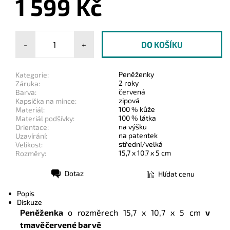
1 599 Kč
-
+
Peněženky
Kategorie:
2 roky
Záruka:
červená
Barva:
zipová
Kapsička na mince:
100 % kůže
Materiál:
100 % látka
Materiál podšívky:
na výšku
Orientace:
na patentek
Uzavírání:
střední/velká
Velikost:
15,7 x 10,7 x 5 cm
Rozměry:
Dotaz
Hlídat cenu
Tisk
Popis
Diskuze
Peněženka
o rozměrech
15,7 x 10,7 x 5 cm
v
tmavěčervené barvě