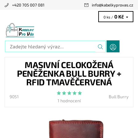
+420 705 007 081
info
@
kabelkyprovas.cz
0 Kč
0 ks /
MASIVNÍ CELOKOŽENÁ
PENĚŽENKA BULL BURRY +
RFID TMAVĚČERVENÁ
9051
Bull Burry
1 hodnocení