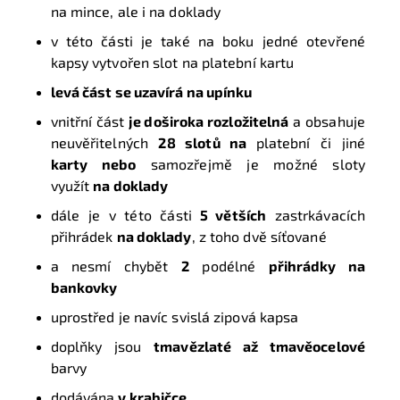
na mince, ale i na doklady
v této části je také na boku jedné otevřené
kapsy vytvořen slot na platební kartu
levá část se uzavírá na upínku
vnitřní část
je doširoka rozložitelná
a obsahuje
neuvěřitelných
28 slotů na
platební či jiné
karty nebo
samozřejmě je možné sloty
využít
na doklady
dále je v této části
5 větších
zastrkávacích
přihrádek
na doklady
, z toho dvě síťované
a nesmí chybět
2
podélné
přihrádky na
bankovky
uprostřed je navíc svislá zipová kapsa
doplňky jsou
tmavězlaté až tmavěocelové
barvy
dodávána
v
krabičce