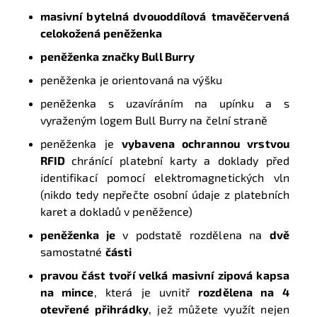
masivní bytelná dvouoddílová
tmavěčervená
celokožená peněženka
peněženka značky Bull Burry
peněženka je orientovaná na výšku
peněženka s uzavíráním na upínku a s
vyraženým logem Bull Burry na čelní straně
peněženka je
vybavena ochrannou vrstvou
RFID
chránící platební karty a doklady před
identifikací pomocí elektromagnetických vln
(nikdo tedy nepřečte osobní údaje z platebních
karet a dokladů v peněžence)
peněženka je
v podstatě rozdělena na
dvě
samostatné
části
pravou část tvoří velká masivní zipová kapsa
na mince
, která je uvnitř
rozdělena na 4
otevřené přihrádky
, jež můžete využít nejen