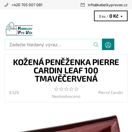
+420 705 007 081
info
@
kabelkyprovas.cz
0 Kč
0 ks /
KOŽENÁ PENĚŽENKA PIERRE
CARDIN LEAF 100
TMAVĚČERVENÁ
8329
Pierre Cardin
Neohodnoceno