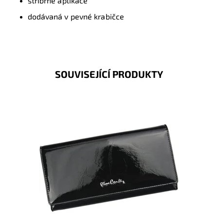
stříbrné aplikace
dodávaná v pevné krabičce
SOUVISEJÍCÍ PRODUKTY
Velmi luxusní kožená peněženka známé značky Pierre
Cardin z velmi příjemné kůže je nezbytným...
Dostupnost:
Skladem
Kód:
1812
Značka:
Pierre Cardin
Záruka:
2 roky