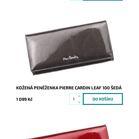
Velmi luxusní kožená peněženka známé značky Pierre
Cardin z velmi příjemné kůže je nezbytným...
Dostupnost:
Skladem
Kód:
8328
Značka:
Pierre Cardin
Záruka:
2 roky
KOŽENÁ PENĚŽENKA PIERRE CARDIN LEAF 100 ŠEDÁ
1 099 Kč
Velmi luxusní kožená červená peněženka známé
značky Pierre Cardin z velmi příjemné kůže je