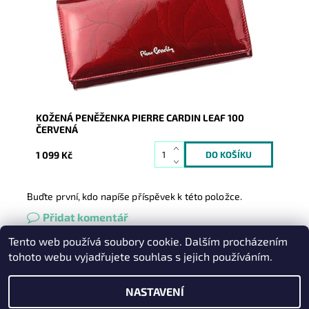
nezbytným doplňkem...
Dostupnost:
Skladem
Kód:
8833
Značka:
Pierre Cardin
Záruka:
2 roky
KOŽENÁ PENĚŽENKA PIERRE CARDIN LEAF 100
ČERVENÁ
1 099 Kč
Buďte první, kdo napíše příspěvek k této položce.
Přidat komentář
Tento web používá soubory cookie. Dalším procházením
Heureka.cz
|
Zboží.cz
|
Oázakabelek
tohoto webu vyjadřujete souhlas s jejich používáním.
NASTAVENÍ