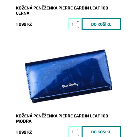
KOŽENÁ PENĚŽENKA PIERRE CARDIN LEAF 100
ČERNÁ
1 099 Kč
Velmi luxusní kožená peněženka známé značky Pierre
Cardin z velmi příjemné kůže je nezbytným...
Dostupnost:
Skladem
Kód:
1811
Značka:
Pierre Cardin
Záruka:
2 roky
KOŽENÁ PENĚŽENKA PIERRE CARDIN LEAF 100
MODRÁ
1 099 Kč