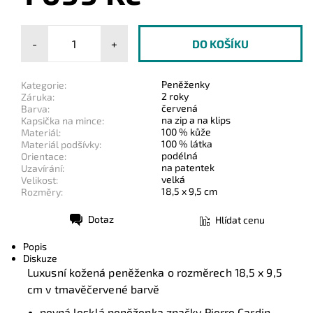
-
+
Peněženky
Kategorie:
2 roky
Záruka:
červená
Barva:
na zip a na klips
Kapsička na mince:
100 % kůže
Materiál:
100 % látka
Materiál podšívky:
podélná
Orientace:
na patentek
Uzavírání:
velká
Velikost:
18,5 x 9,5 cm
Rozměry:
Dotaz
Hlídat cenu
Tisk
Popis
Diskuze
Luxusní kožená peněženka o rozměrech
18,5 x 9,5
cm
v tmavěčervené barvě
pevná lesklá peněženka značky Pierre Cardin