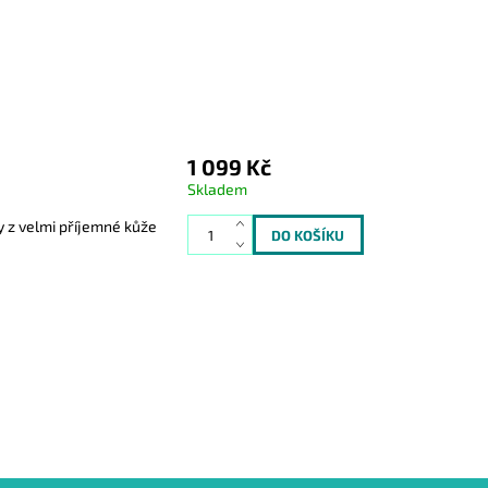
1 099 Kč
Skladem
 z velmi příjemné kůže