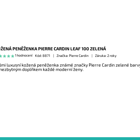
ŽENÁ PENĚŽENKA PIERRE CARDIN LEAF 100 ZELENÁ
1 hodnocení
Kód:
8871
Značka: Pierre Cardin
Záruka: 2 roky
lmi luxusní kožená peněženka známé značky Pierre Cardin zelené barvy
 nezbytným doplňkem každé moderní ženy.