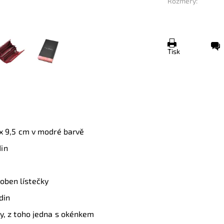
Rozměry:
Tisk
 x 9,5 cm
v modré barvě
din
doben lístečky
din
rty, z toho jedna s okénkem