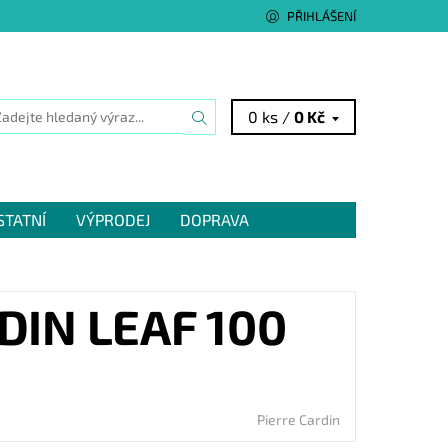
PŘIHLÁŠENÍ
0 ks /
0 Kč
STATNÍ
VÝPRODEJ
DOPRAVA
IN LEAF 100
Pierre Cardin