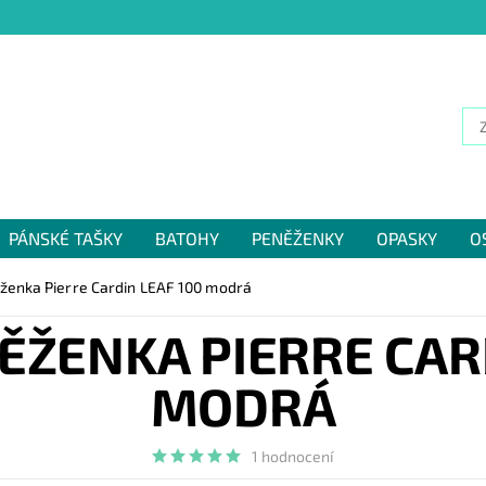
PÁNSKÉ TAŠKY
BATOHY
PENĚŽENKY
OPASKY
O
NÁM
ženka Pierre Cardin LEAF 100 modrá
ĚŽENKA PIERRE CARD
MODRÁ
1 hodnocení