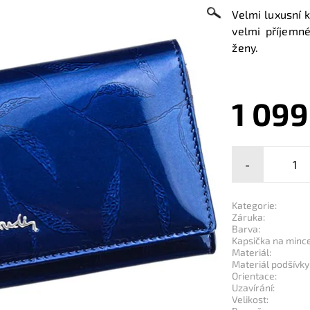
Velmi luxusní 
velmi příjemn
ženy.
1 099
-
Kategorie:
Záruka:
Barva:
Kapsička na mince
Materiál:
Materiál podšívky
Orientace:
Uzavírání:
Velikost: