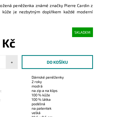
kožená peněženka známé značky Pierre Cardin z
é kůže je nezbytným doplňkem každé moderní
SKLADEM
 Kč
+
Dámské peněženky
2 roky
modrá
na zip a na klips
:
100 % kůže
100 % látka
:
podélná
na patentek
velká