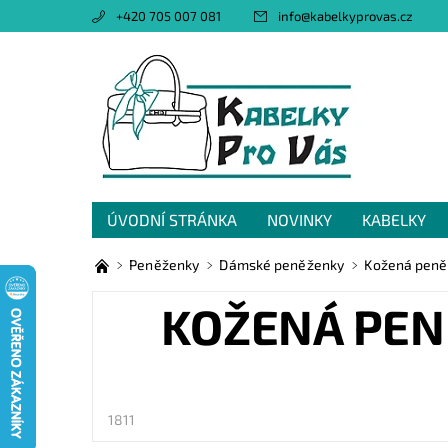
+420 705 007 081
info
@
kabelkyprovas.cz
ÚVODNÍ STRÁNKA
NOVINKY
KABELKY
OBCHODNÍ PODMÍNKY
GDPR
NAPIŠTE 
Peněženky
Dámské peněženky
Kožená peně
KOŽENÁ PEN
1811