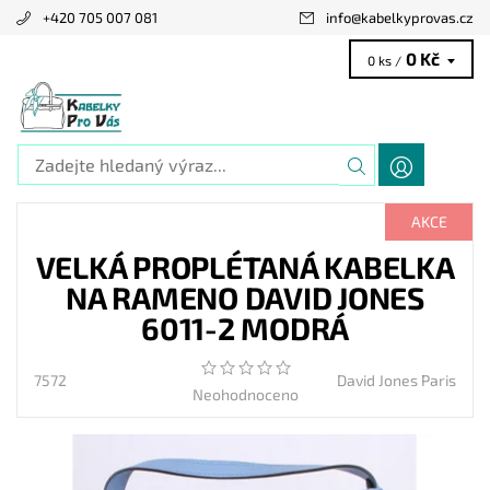
+420 705 007 081
info
@
kabelkyprovas.cz
0 Kč
0 ks /
AKCE
VELKÁ PROPLÉTANÁ KABELKA
NA RAMENO DAVID JONES
6011-2 MODRÁ
7572
David Jones Paris
Neohodnoceno