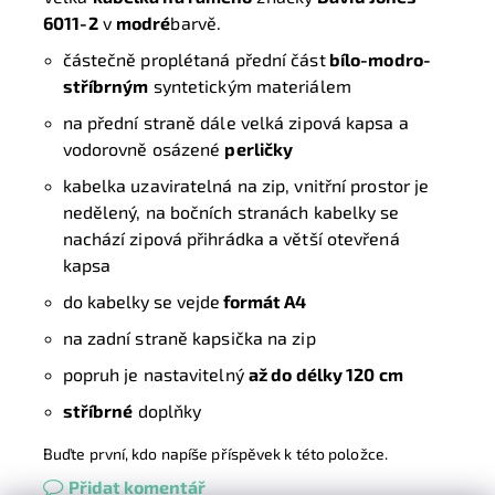
6011-2
v
modré
barvě.
částečně proplétaná přední část
bílo-modro-
stříbrným
syntetickým materiálem
na přední straně dále velká zipová kapsa a
vodorovně osázené
perličky
kabelka uzaviratelná na zip, vnitřní prostor je
nedělený, na bočních stranách kabelky se
nachází zipová přihrádka a větší otevřená
kapsa
do kabelky se vejde
formát A4
na zadní straně kapsička na zip
popruh je nastavitelný
až do délky 120 cm
stříbrné
doplňky
Buďte první, kdo napíše příspěvek k této položce.
Přidat komentář