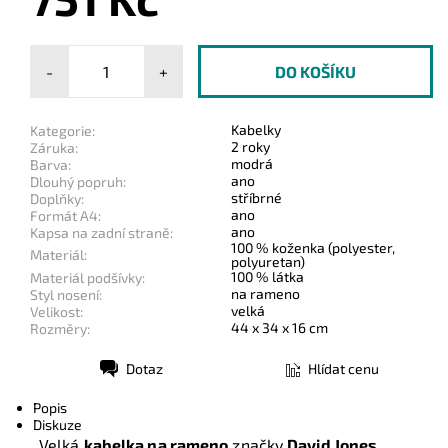
-
+
Kabelky
Kategorie:
2 roky
Záruka:
modrá
Barva:
ano
Dlouhý popruh:
stříbrné
Doplňky:
ano
Formát A4:
ano
Kapsa na zadní straně:
100 % koženka (polyester,
Materiál:
polyuretan)
100 % látka
Materiál podšívky:
na rameno
Styl nosení:
velká
Velikost:
44 x 34 x 16 cm
Rozměry:
Dotaz
Hlídat cenu
Tisk
Popis
Diskuze
Velká
kabelka na rameno
značky
David Jones