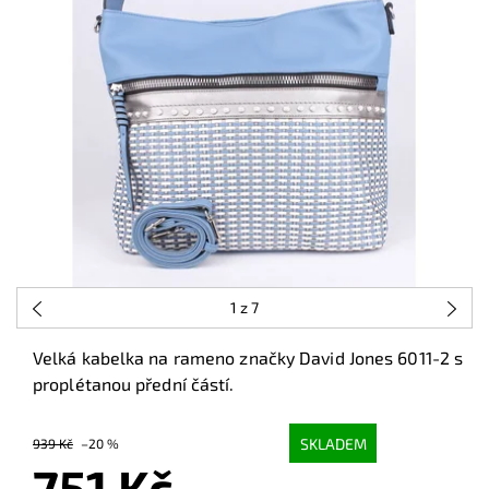
1
z 7
Velká kabelka na rameno značky David Jones 6011-2 s
proplétanou přední částí.
SKLADEM
939 Kč
–20 %
751 Kč