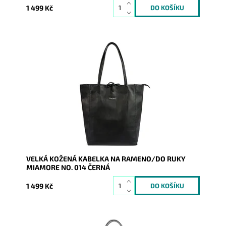
1 499 Kč
Nadčasová, velká, měkoučká, kožená, černá se
stříbrnými doplňky na formát A4 prostě supr kabelka
pro nás všechny.
Dostupnost:
Skladem
Kód:
19987
Značka:
Mia More (Itálie)
Záruka:
2 roky
VELKÁ KOŽENÁ KABELKA NA RAMENO/DO RUKY
MIAMORE NO. 014 ČERNÁ
1 499 Kč