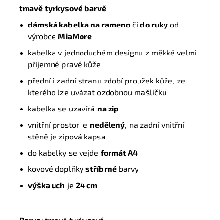
tmavě tyrkysové barvě
dámská kabelka na rameno
či
do ruky
od
výrobce
MiaMore
kabelka v jednoduchém designu z měkké velmi
příjemné pravé kůže
přední i zadní stranu zdobí proužek kůže, ze
kterého lze uvázat ozdobnou mašličku
kabelka se uzavírá
na
zip
vnitřní prostor je
nedělený
, na zadní vnitřní
stěně je zipová kapsa
do kabelky se vejde
formát A4
kovové doplňky
stříbrné
barvy
výška uch
je
24 cm
Barva:
tmavě tyrkysová