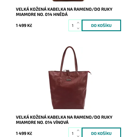
VELKÁ KOŽENÁ KABELKA NA RAMENO/DO RUKY
MIAMORE NO. 014 HNĚDÁ
1 499 Kč
Nadčasová, velká, měkoučká, kožená, tmavěvínová se
stříbrnými doplňky na formát A4 prostě supr kabelka
pro nás...
Dostupnost:
Skladem
Kód:
20982
Značka:
Mia More (Itálie)
Záruka:
2 roky
VELKÁ KOŽENÁ KABELKA NA RAMENO/DO RUKY
MIAMORE NO. 014 VÍNOVÁ
1 499 Kč