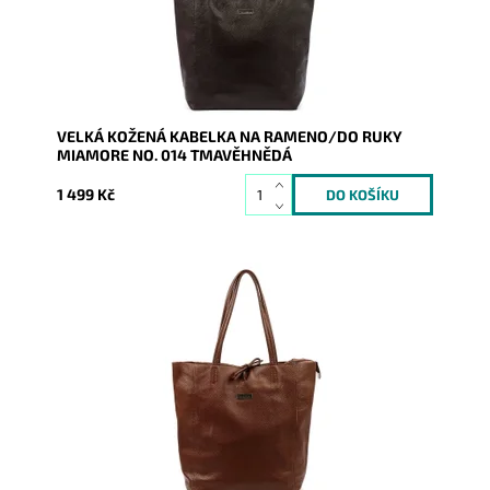
Kód:
20856
Značka:
Mia More (Itálie)
Záruka:
2 roky
VELKÁ KOŽENÁ KABELKA NA RAMENO/DO RUKY
MIAMORE NO. 014 TMAVĚHNĚDÁ
1 499 Kč
Nadčasová, velká, měkoučká, kožená, hnědá se
stříbrnými doplňky na formát A4 prostě supr kabelka
pro nás...
Dostupnost:
Skladem
Kód:
20857
Značka:
Mia More (Itálie)
Záruka:
2 roky