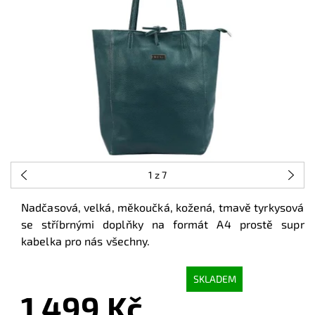
1
z 7
Nadčasová, velká, měkoučká, kožená, tmavě tyrkysová
se stříbrnými doplňky na formát A4 prostě supr
kabelka pro nás všechny.
SKLADEM
1 499 Kč