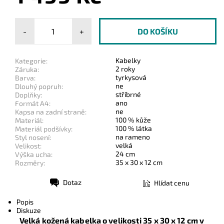
-
+
Kabelky
Kategorie:
2 roky
Záruka:
tyrkysová
Barva:
ne
Dlouhý popruh:
stříbrné
Doplňky:
ano
Formát A4:
ne
Kapsa na zadní straně:
100 % kůže
Materiál:
100 % látka
Materiál podšívky:
na rameno
Styl nosení:
velká
Velikost:
24 cm
Výška ucha:
35 x 30 x 12 cm
Rozměry:
Dotaz
Hlídat cenu
Tisk
Popis
Diskuze
Velká kožená kabelka o velikosti 35 x 30 x 12 cm v