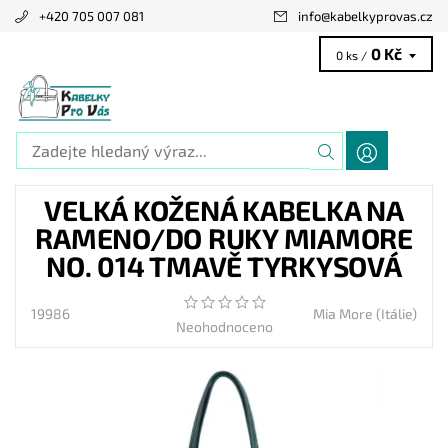
+420 705 007 081
info
@
kabelkyprovas.cz
0 Kč
0 ks /
VELKÁ KOŽENÁ KABELKA NA
RAMENO/DO RUKY MIAMORE
NO. 014 TMAVĚ TYRKYSOVÁ
19986
Mia More (Itálie)
Neohodnoceno