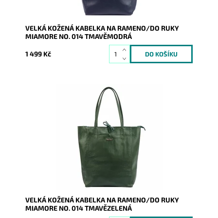
VELKÁ KOŽENÁ KABELKA NA RAMENO/DO RUKY
MIAMORE NO. 014 TMAVĚMODRÁ
1 499 Kč
Nadčasová, velká, měkoučká, kožená, tmavězelená se
stříbrnými doplňky na formát A4 prostě supr kabelka
pro nás...
Dostupnost:
Skladem
Kód:
19985
Značka:
Mia More (Itálie)
Záruka:
2 roky
VELKÁ KOŽENÁ KABELKA NA RAMENO/DO RUKY
MIAMORE NO. 014 TMAVĚZELENÁ