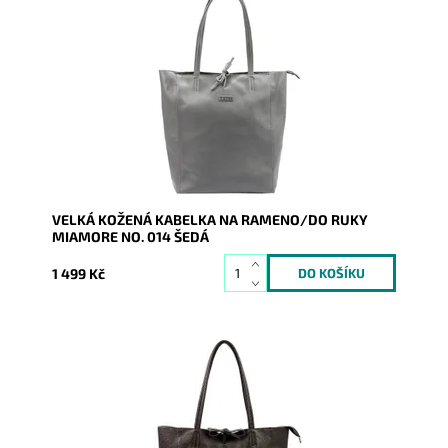
Nadčasová, velká, měkoučká, kožená, šedá se
stříbrnými doplňky na formát A4 prostě supr kabelka
pro nás...
Dostupnost:
Skladem
Kód:
19989
Značka:
Mia More (Itálie)
Záruka:
2 roky
VELKÁ KOŽENÁ KABELKA NA RAMENO/DO RUKY
MIAMORE NO. 014 ŠEDÁ
1 499 Kč
Nadčasová, velká, měkoučká, kožená, tmavěhnědá se
stříbrnými doplňky na formát A4 prostě supr kabelka
pro nás...
Dostupnost:
Skladem