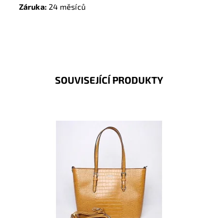
Záruka:
24 měsíců
SOUVISEJÍCÍ PRODUKTY
Pevná velká elegantní kabelka do ruky i na rameno
značky FLORA&CO se stříbrnými doplňky. Módní
hořčicová,...
Dostupnost:
Skladem
Kód:
8958
Značka:
FLORA&CO
Záruka:
2 roky