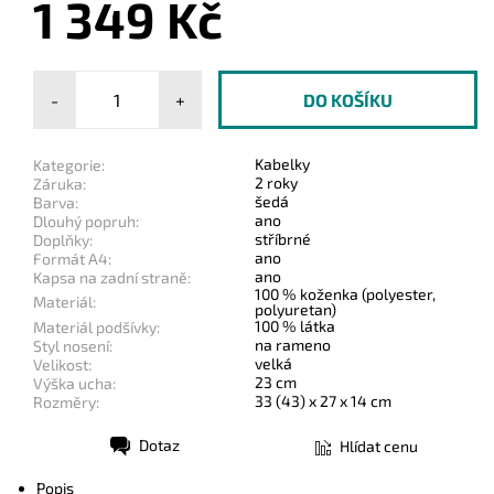
1 349 Kč
-
+
Kabelky
Kategorie:
2 roky
Záruka:
šedá
Barva:
ano
Dlouhý popruh:
stříbrné
Doplňky:
ano
Formát A4:
ano
Kapsa na zadní straně:
100 % koženka (polyester,
Materiál:
polyuretan)
100 % látka
Materiál podšívky:
na rameno
Styl nosení:
velká
Velikost:
23 cm
Výška ucha:
33 (43) x 27 x 14 cm
Rozměry:
Dotaz
Hlídat cenu
Tisk
Popis