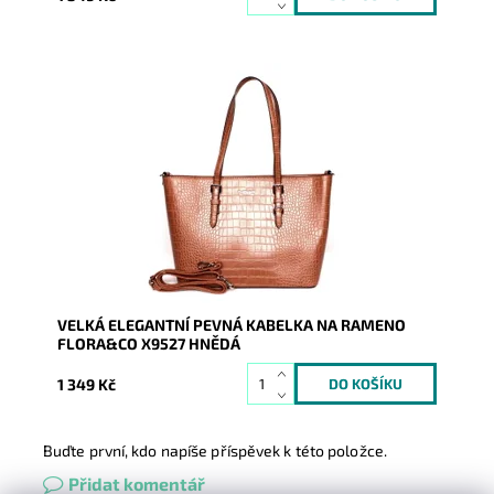
Pevná velká elegantní kabelka do ruky i na rameno
značky FLORA&CO se stříbrnými doplňky. Krásný
odstín...
Dostupnost:
Skladem
Kód:
9242
Značka:
FLORA&CO
Záruka:
2 roky
VELKÁ ELEGANTNÍ PEVNÁ KABELKA NA RAMENO
FLORA&CO X9527 HNĚDÁ
1 349 Kč
Buďte první, kdo napíše příspěvek k této položce.
Přidat komentář