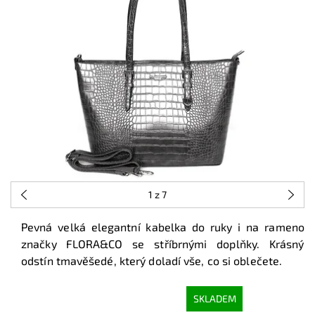
1
z 7
Pevná velká elegantní kabelka do ruky i na rameno
značky FLORA
&CO se stříbrnými doplňky. Krásný
odstín tmavěšedé, který doladí vše, co si oblečete.
SKLADEM