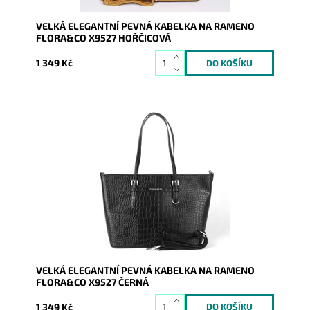
VELKÁ ELEGANTNÍ PEVNÁ KABELKA NA RAMENO
FLORA&CO X9527 HOŘČICOVÁ
1 349 Kč
Pevná velká elegantní kabelka do ruky i na rameno
značky FLORA&CO se stříbrnými doplňky. Černá
klasika,...
Dostupnost:
Skladem
Kód:
8034
Značka:
FLORA&CO
Záruka:
2 roky
VELKÁ ELEGANTNÍ PEVNÁ KABELKA NA RAMENO
FLORA&CO X9527 ČERNÁ
1 349 Kč