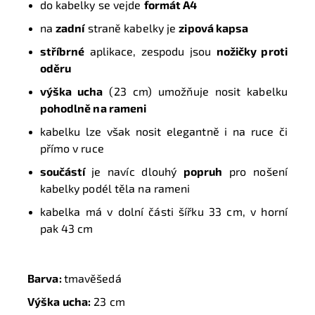
do kabelky se vejde
formát A4
na
zadní
straně kabelky je
zipová kapsa
stříbrné
aplikace, zespodu jsou
nožičky proti
oděru
výška ucha
(23 cm) umožňuje nosit kabelku
pohodlně na rameni
kabelku lze však nosit elegantně i na ruce či
přímo v ruce
součástí
je navíc dlouhý
popruh
pro nošení
kabelky podél těla na rameni
kabelka má v dolní části šířku 33 cm, v horní
pak 43 cm
Barva:
tmavěšedá
Výška ucha:
23 cm