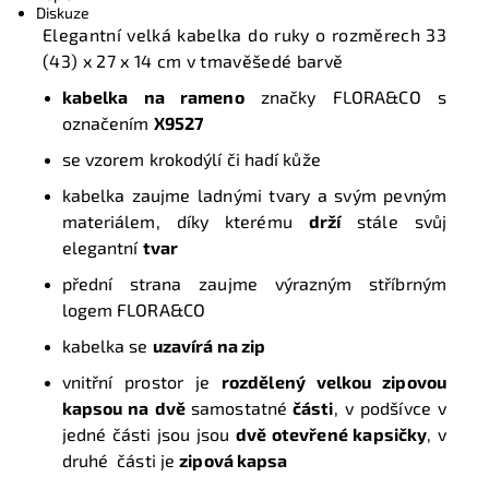
Diskuze
Elegantní velká kabelka do ruky o rozměrech
33
(43) x 27 x 14 cm
v tmavěšedé barvě
kabelka na rameno
značky FLORA&CO s
označením
X9527
se vzorem krokodýlí či hadí kůže
kabelka zaujme ladnými tvary a svým pevným
materiálem, díky kterému
drží
stále svůj
elegantní
tvar
přední strana zaujme výrazným stříbrným
logem FLORA&CO
kabelka se
uzavírá na zip
vnitřní prostor je
rozdělený velkou zipovou
kapsou na dvě
samostatné
části
, v podšívce v
jedné části jsou jsou
dvě otevřené kapsičky
, v
druhé části je
zipová kapsa