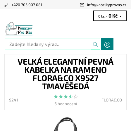
+420 705 007 081
info
@
kabelkyprovas.cz
0 Kč
0 ks /
VELKÁ ELEGANTNÍ PEVNÁ
KABELKA NA RAMENO
FLORA&CO X9527
TMAVĚŠEDÁ
9241
FLORA&CO
6 hodnocení