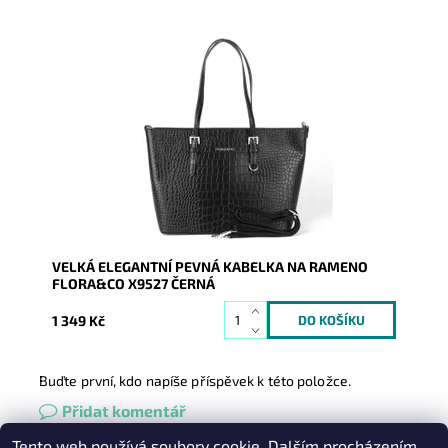
Pevná velká elegantní kabelka do ruky i na rameno
značky FLORA&CO se stříbrnými doplňky. Černá
klasika,...
Dostupnost:
Skladem
Kód:
8034
Značka:
FLORA&CO
Záruka:
2 roky
VELKÁ ELEGANTNÍ PEVNÁ KABELKA NA RAMENO
FLORA&CO X9527 ČERNÁ
1 349 Kč
Buďte první, kdo napíše příspěvek k této položce.
Přidat komentář
Tento web používá soubory cookie. Dalším procházením