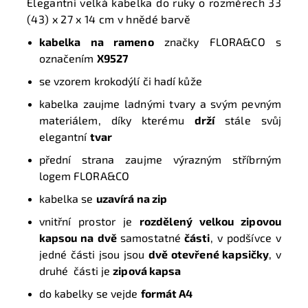
Elegantní velká kabelka do ruky o rozměrech
33
(43) x 27 x 14 cm
v hnědé barvě
kabelka na rameno
značky FLORA&CO s
označením
X9527
se vzorem krokodýlí či hadí kůže
kabelka zaujme ladnými tvary a svým pevným
materiálem, díky kterému
drží
stále svůj
elegantní
tvar
přední strana zaujme výrazným stříbrným
logem FLORA&CO
kabelka se
uzavírá na zip
vnitřní prostor je
rozdělený velkou zipovou
kapsou na dvě
samostatné
části
, v podšívce v
jedné části jsou jsou
dvě otevřené kapsičky
, v
druhé části je
zipová kapsa
do kabelky se vejde
formát A4