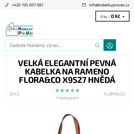
+420 705 007 081
info
@
kabelkyprovas.cz
0 Kč
0 ks /
VELKÁ ELEGANTNÍ PEVNÁ
KABELKA NA RAMENO
FLORA&CO X9527 HNĚDÁ
9242
FLORA&CO
1 hodnocení