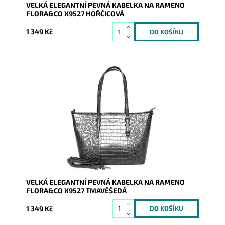
VELKÁ ELEGANTNÍ PEVNÁ KABELKA NA RAMENO
FLORA&CO X9527 HOŘČICOVÁ
1 349 Kč
Pevná velká elegantní kabelka do ruky i na rameno
značky FLORA&CO se stříbrnými doplňky. Krásný
odstín...
Dostupnost:
Skladem
Kód:
9241
Značka:
FLORA&CO
Záruka:
2 roky
VELKÁ ELEGANTNÍ PEVNÁ KABELKA NA RAMENO
FLORA&CO X9527 TMAVĚŠEDÁ
1 349 Kč