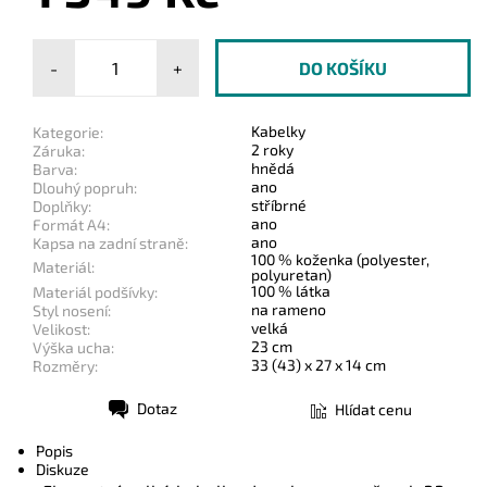
-
+
Kabelky
Kategorie:
2 roky
Záruka:
hnědá
Barva:
ano
Dlouhý popruh:
stříbrné
Doplňky:
ano
Formát A4:
ano
Kapsa na zadní straně:
100 % koženka (polyester,
Materiál:
polyuretan)
100 % látka
Materiál podšívky:
na rameno
Styl nosení:
velká
Velikost:
23 cm
Výška ucha:
33 (43) x 27 x 14 cm
Rozměry:
Dotaz
Hlídat cenu
Tisk
Popis
Diskuze