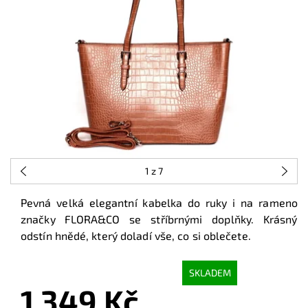
1
z 7
Pevná velká elegantní kabelka do ruky i na rameno
značky FLORA
&CO se stříbrnými doplňky. Krásný
odstín hnědé, který doladí vše, co si oblečete.
SKLADEM
1 349 Kč