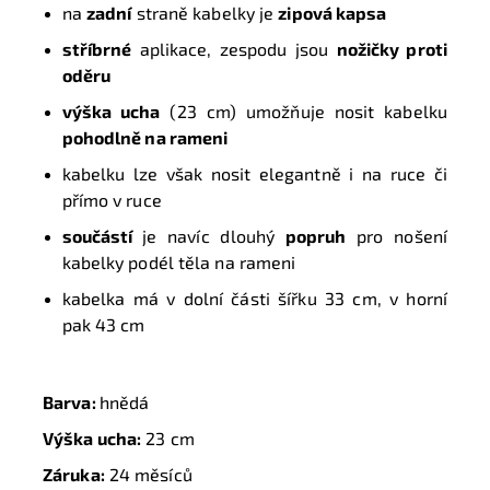
na
zadní
straně kabelky je
zipová kapsa
stříbrné
aplikace, zespodu jsou
nožičky proti
oděru
výška ucha
(23 cm) umožňuje nosit kabelku
pohodlně na rameni
kabelku lze však nosit elegantně i na ruce či
přímo v ruce
součástí
je navíc dlouhý
popruh
pro nošení
kabelky podél těla na rameni
kabelka má v dolní části šířku 33 cm, v horní
pak 43 cm
Barva:
hnědá
Výška ucha:
23 cm
Záruka:
24 měsíců