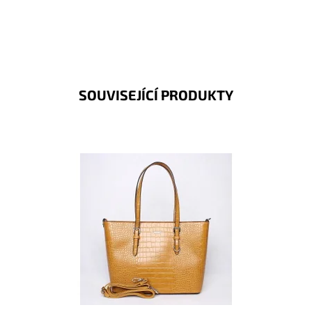
SOUVISEJÍCÍ PRODUKTY
Pevná velká elegantní kabelka do ruky i na rameno
značky FLORA&CO se stříbrnými doplňky. Módní
hořčicová,...
Dostupnost:
Skladem
Kód:
8958
Značka:
FLORA&CO
Záruka:
2 roky