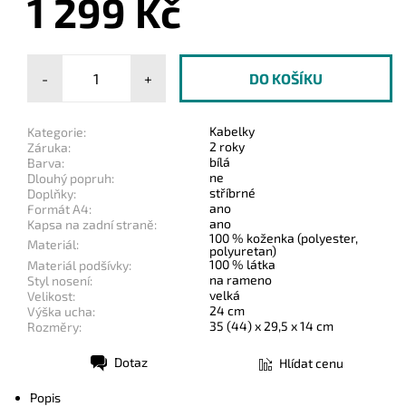
1 299 Kč
-
+
Kabelky
Kategorie:
2 roky
Záruka:
bílá
Barva:
ne
Dlouhý popruh:
stříbrné
Doplňky:
ano
Formát A4:
ano
Kapsa na zadní straně:
100 % koženka (polyester,
Materiál:
polyuretan)
100 % látka
Materiál podšívky:
na rameno
Styl nosení:
velká
Velikost:
24 cm
Výška ucha:
35 (44) x 29,5 x 14 cm
Rozměry:
Dotaz
Hlídat cenu
Tisk
Popis