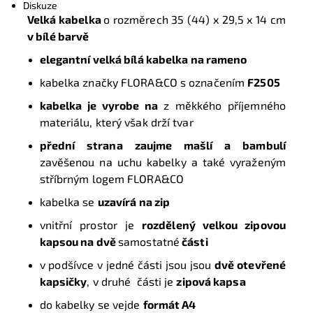
Diskuze
Velká kabelka
o rozměrech
35 (44) x 29,5 x 14 cm
v bílé barvě
e
legantní velká bílá kabelka na rameno
kabelka značky FLORA&CO s označením
F2505
kabelka je vyrobe na
z měkkého příjemného
materiálu, který však drží tvar
přední strana zaujme mašlí a bambulí
zavěšenou na uchu kabelky a také vyraženým
stříbrným logem FLORA&CO
kabelka se
uzavírá na zip
vnitřní prostor je
rozdělený velkou zipovou
kapsou na dvě
samostatné
části
v podšívce v jedné části jsou jsou
dvě otevřené
kapsičky
, v druhé části je
zipová kapsa
do kabelky se vejde
formát A4