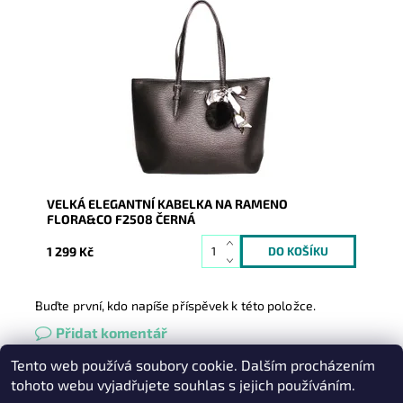
Elegantní kabelka na rameno na formát A4 s mašlí a
bambulí zavěšenou na uchu kabelky a také vyraženým
stříbrným...
Dostupnost:
Skladem
Kód:
9258
Značka:
FLORA&CO
Záruka:
2 roky
VELKÁ ELEGANTNÍ KABELKA NA RAMENO
FLORA&CO F2508 ČERNÁ
1 299 Kč
Buďte první, kdo napíše příspěvek k této položce.
Přidat komentář
Tento web používá soubory cookie. Dalším procházením
Heureka.cz
|
Zboží.cz
|
Oázakabelek
tohoto webu vyjadřujete souhlas s jejich používáním.