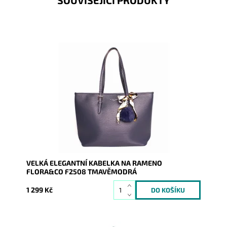
SOUVISEJÍCÍ PRODUKTY
Elegantní kabelka na rameno na formát A4 s mašlí a
bambulí zavěšenou na uchu kabelky a také vyraženým
stříbrným...
Dostupnost:
Skladem
Kód:
9259
Značka:
FLORA&CO
Záruka:
2 roky
VELKÁ ELEGANTNÍ KABELKA NA RAMENO
FLORA&CO F2508 TMAVĚMODRÁ
1 299 Kč