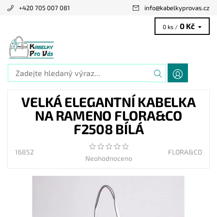
+420 705 007 081
info
@
kabelkyprovas.cz
0 Kč
0 ks /
VELKÁ ELEGANTNÍ KABELKA
NA RAMENO FLORA&CO
F2508 BÍLÁ
16852
FLORA&CO
Neohodnoceno