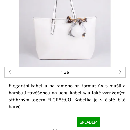
1
z 6
Elegantní kabelka na rameno na formát A4 s mašlí a
bambulí zavěšenou na uchu kabelky a také vyraženým
stříbrným logem FLORA&CO. Kabelka je v čisté bílé
barvě.
SKLADEM