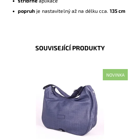
stříbrné
aplikace
popruh
je nastavitelný až na délku cca.
135 cm
SOUVISEJÍCÍ PRODUKTY
NOVINKA
Velká tmavěmodrá crossbody kabelka značky Antonio
Basile, která zaujme materiálem a také možností
regulovat...
Dostupnost:
Skladem
Kód:
16976
Značka:
Antonio Basile (Itálie)
Záruka:
2 roky