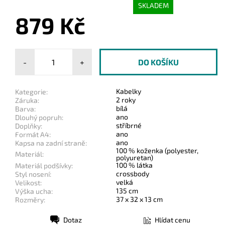
SKLADEM
879 Kč
-
+
Kabelky
Kategorie:
2 roky
Záruka:
bílá
Barva:
ano
Dlouhý popruh:
stříbrné
Doplňky:
ano
Formát A4:
ano
Kapsa na zadní straně:
100 % koženka (polyester,
Materiál:
polyuretan)
100 % látka
Materiál podšívky:
crossbody
Styl nosení:
velká
Velikost:
135 cm
Výška ucha:
37 x 32 x 13 cm
Rozměry:
Dotaz
Hlídat cenu