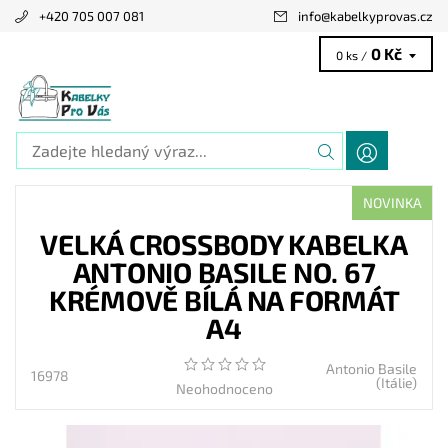
+420 705 007 081
info
@
kabelkyprovas.cz
0 Kč
0 ks /
NOVINKA
VELKÁ CROSSBODY KABELKA
ANTONIO BASILE NO. 67
KRÉMOVĚ BÍLÁ NA FORMÁT
A4
Antonio Basile
16978
(Itálie)
Neohodnoceno