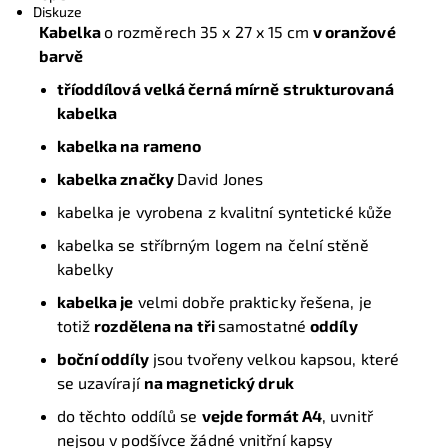
Diskuze
Kabelka
o rozměrech 35 x 27 x 15 cm
v oranžové
barvě
tříoddílová velká černá mírně strukturovaná
kabelka
kabelka na rameno
kabelka značky
David Jones
kabelka je vyrobena z kvalitní syntetické kůže
kabelka se stříbrným logem na čelní stěně
kabelky
kabelka je
velmi dobře prakticky řešena, je
totiž
rozdělena na tři
samostatné
oddíly
boční oddíly
jsou tvořeny velkou kapsou, které
se uzavírají
na magnetický druk
do těchto oddílů se
vejde formát A4
, uvnitř
nejsou v podšívce žádné vnitřní kapsy