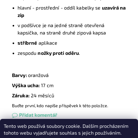
hlavní - prostřední - oddíl kabelky se
uzavírá na
zip
v podšívce je na jedné straně otevřená
kapsička, na straně druhé zipová kapsa
stříbrné
aplikace
zespodu
nožky proti oděru
.
Barvy:
oranžová
Výška ucha:
17 cm
Záruka:
24 měsíců
Buďte první, kdo napíše příspěvek k této položce.
Přidat komentář
Tento web používá soubory cookie. Dalším procházením
Heureka.cz
|
Zboží.cz
|
Oázakabelek
tohoto webu vyjadřujete souhlas s jejich používáním.