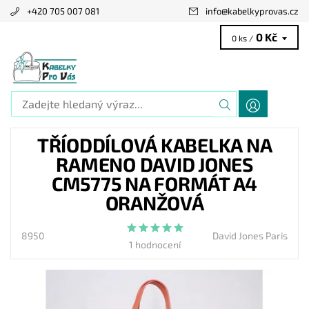
+420 705 007 081
info
@
kabelkyprovas.cz
0 Kč
0 ks /
TŘÍODDÍLOVÁ KABELKA NA
RAMENO DAVID JONES
CM5775 NA FORMÁT A4
ORANŽOVÁ
8950
David Jones Paris
1 hodnocení