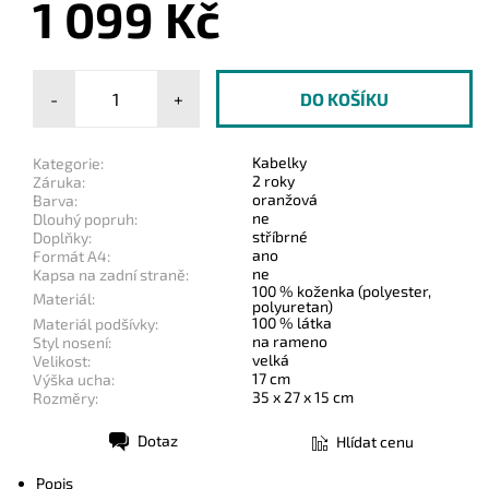
1 099 Kč
-
+
Kabelky
Kategorie:
2 roky
Záruka:
oranžová
Barva:
ne
Dlouhý popruh:
stříbrné
Doplňky:
ano
Formát A4:
ne
Kapsa na zadní straně:
100 % koženka (polyester,
Materiál:
polyuretan)
100 % látka
Materiál podšívky:
na rameno
Styl nosení:
velká
Velikost:
17 cm
Výška ucha:
35 x 27 x 15 cm
Rozměry:
Dotaz
Hlídat cenu
Tisk
Popis