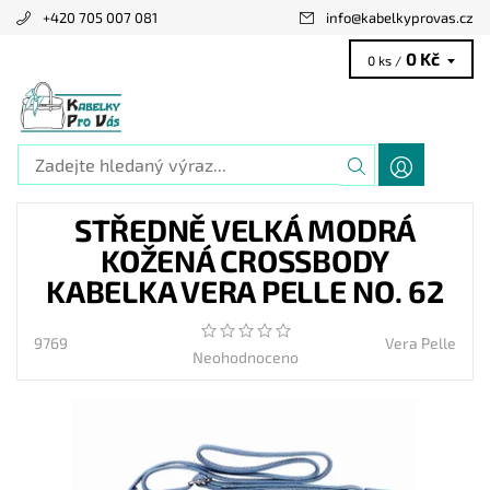
+420 705 007 081
info
@
kabelkyprovas.cz
0 Kč
0 ks /
STŘEDNĚ VELKÁ MODRÁ
KOŽENÁ CROSSBODY
KABELKA VERA PELLE NO. 62
9769
Vera Pelle
Neohodnoceno