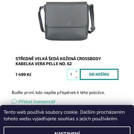
nosit i elegantně podél těla, v šedé barvě.
Dostupnost:
Skladem
Kód:
21036
Značka:
Vera Pelle
Záruka:
2 roky
STŘEDNĚ VELKÁ ŠEDÁ KOŽENÁ CROSSBODY
KABELKA VERA PELLE NO. 62
1 499 Kč
Buďte první, kdo napíše příspěvek k této položce.
Přidat komentář
Tento web používá soubory cookie. Dalším procházením
Heureka.cz
|
Zboží.cz
|
Oázakabelek
tohoto webu vyjadřujete souhlas s jejich používáním.
NASTAVENÍ