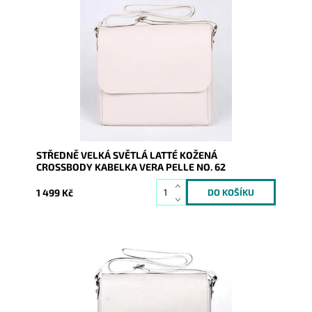
Středně velká kožená crossbody kabelka, kterou lze
nosit i elegantně podél těla, v barvě světlá latté.
Dostupnost:
Skladem
Kód:
9766
Značka:
Vera Pelle
Záruka:
2 roky
STŘEDNĚ VELKÁ SVĚTLÁ LATTÉ KOŽENÁ
CROSSBODY KABELKA VERA PELLE NO. 62
1 499 Kč
Středně velká kožená crossbody kabelka, kterou lze
nosit i elegantně podél těla, ve světlešedé barvě.
Dostupnost:
Skladem
Kód:
9767