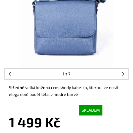
1
z 7
Středně velká kožená crossbody kabelka, kterou lze nosit i
elegantně podél těla, v modré barvě.
SKLADEM
1 499 Kč