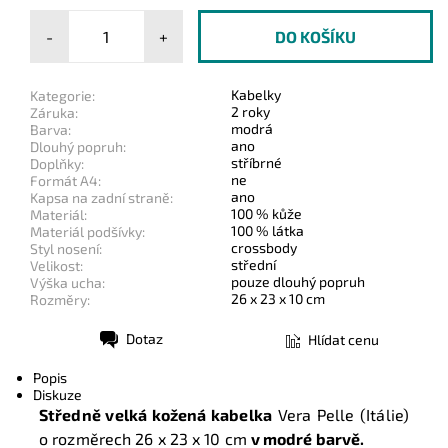
-
+
Kabelky
Kategorie:
2 roky
Záruka:
modrá
Barva:
ano
Dlouhý popruh:
stříbrné
Doplňky:
ne
Formát A4:
ano
Kapsa na zadní straně:
100 % kůže
Materiál:
100 % látka
Materiál podšívky:
crossbody
Styl nosení:
střední
Velikost:
pouze dlouhý popruh
Výška ucha:
26 x 23 x 10 cm
Rozměry:
Dotaz
Hlídat cenu
Tisk
Popis
Diskuze
Středně velká kožená kabelka
Vera Pelle (Itálie)
o rozměrech
26 x 23 x 10 cm
v modré barvě.