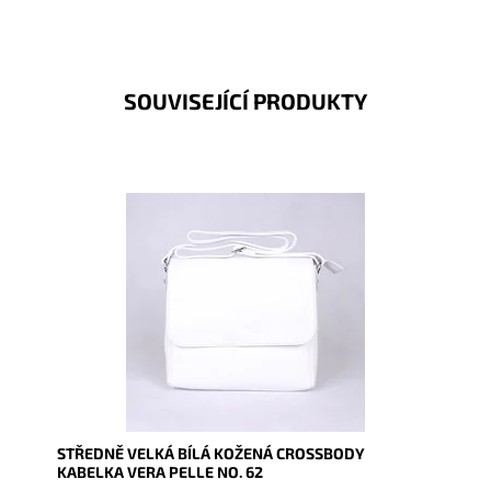
SOUVISEJÍCÍ PRODUKTY
Středně velká kožená crossbody kabelka, kterou lze
nosit i elegantně podél těla, v bílé barvě.
Dostupnost:
Skladem
Kód:
9764
Značka:
Vera Pelle
Záruka:
2 roky
STŘEDNĚ VELKÁ BÍLÁ KOŽENÁ CROSSBODY
KABELKA VERA PELLE NO. 62