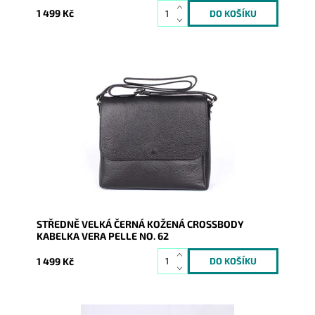
1 499 Kč
Středně velká kožená crossbody kabelka, kterou lze
nosit i elegantně podél těla, v černé barvě.
Dostupnost:
Skladem
Kód:
9765
Značka:
Vera Pelle
Záruka:
2 roky
STŘEDNĚ VELKÁ ČERNÁ KOŽENÁ CROSSBODY
KABELKA VERA PELLE NO. 62
1 499 Kč