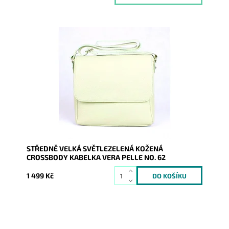
Středně velká kožená crossbody kabelka, kterou lze
nosit i elegantně podél těla, ve světlezelené barvě.
Dostupnost:
Skladem
Kód:
9812
Značka:
Vera Pelle
Záruka:
2 roky
STŘEDNĚ VELKÁ SVĚTLEZELENÁ KOŽENÁ
CROSSBODY KABELKA VERA PELLE NO. 62
1 499 Kč
Středně velká kožená crossbody kabelka, kterou lze