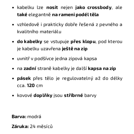
kabelku lze
nosit
nejen
jako crossbody
, ale
také
elegantně
na rameni podél těla
vzhledově i prakticky dobře řešená z pevného a
kvalitního
materiálu
do kabelky
se vstupuje
přes klopu
, pod kterou
je kabelku uzavřena
ještě na zip
uvnitř v podšívce jedna zipová kapsa
na
zadní
straně kabelky je další
kapsa na zip
pásek
přes tělo je regulovatelný až do délky
cca.
120
cm
kovové
doplňky
jsou
stříbrné
barvy
Barva:
modrá
Záruka:
24 měsíců