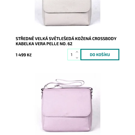
Značka:
Vera Pelle
Záruka:
2 roky
STŘEDNĚ VELKÁ SVĚTLEŠEDÁ KOŽENÁ CROSSBODY
KABELKA VERA PELLE NO. 62
1 499 Kč
Středně velká kožená crossbody kabelka, kterou lze
nosit i elegantně podél těla, ve fialové barvě.
Dostupnost:
Skladem
Kód:
9768
Značka:
Vera Pelle
Záruka:
2 roky