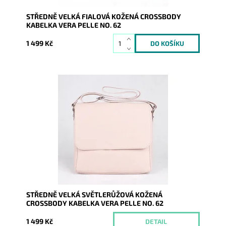
STŘEDNĚ VELKÁ FIALOVÁ KOŽENÁ CROSSBODY
KABELKA VERA PELLE NO. 62
1 499 Kč
Středně velká kožená crossbody kabelka, kterou lze
nosit i elegantně podél těla, ve světlerůžové barvě.
Dostupnost:
Momentálně nedostupné
Kód:
9770
Značka:
Vera Pelle
Záruka:
2 roky
STŘEDNĚ VELKÁ SVĚTLERŮŽOVÁ KOŽENÁ
CROSSBODY KABELKA VERA PELLE NO. 62
1 499 Kč
DETAIL