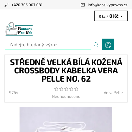
+420 705 007 081
info
@
kabelkyprovas.cz
0 Kč
0 ks /
STŘEDNĚ VELKÁ BÍLÁ KOŽENÁ
CROSSBODY KABELKA VERA
PELLE NO. 62
9764
Vera Pelle
Neohodnoceno