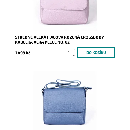
Značka:
Vera Pelle
Záruka:
2 roky
STŘEDNĚ VELKÁ FIALOVÁ KOŽENÁ CROSSBODY
KABELKA VERA PELLE NO. 62
1 499 Kč
Středně velká kožená crossbody kabelka, kterou lze
nosit i elegantně podél těla, v modré barvě.
Dostupnost:
Skladem
Kód:
9769
Značka:
Vera Pelle
Záruka:
2 roky