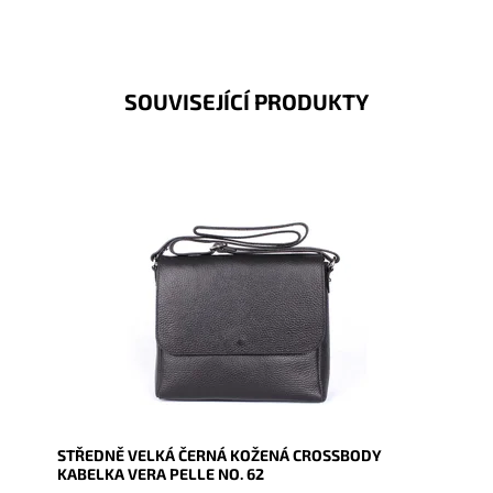
SOUVISEJÍCÍ PRODUKTY
Středně velká kožená crossbody kabelka, kterou lze
nosit i elegantně podél těla, v černé barvě.
Dostupnost:
Skladem
Kód:
9765
Značka:
Vera Pelle
Záruka:
2 roky
STŘEDNĚ VELKÁ ČERNÁ KOŽENÁ CROSSBODY
KABELKA VERA PELLE NO. 62