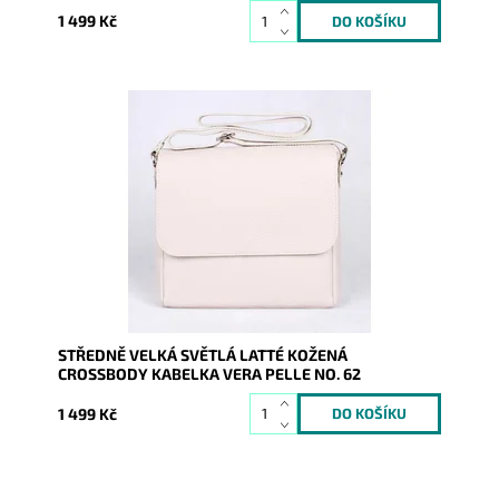
1 499 Kč
Středně velká kožená crossbody kabelka, kterou lze
nosit i elegantně podél těla, v barvě světlá latté.
Dostupnost:
Skladem
Kód:
9766
Značka:
Vera Pelle
Záruka:
2 roky
STŘEDNĚ VELKÁ SVĚTLÁ LATTÉ KOŽENÁ
CROSSBODY KABELKA VERA PELLE NO. 62
1 499 Kč