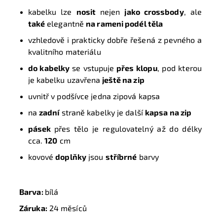
kabelku lze
nosit
nejen
jako crossbody
, ale
také
elegantně
na rameni podél těla
vzhledově i prakticky dobře řešená z pevného a
kvalitního
materiálu
do kabelky
se vstupuje
přes klopu
, pod kterou
je kabelku uzavřena
ještě na zip
uvnitř v podšívce jedna zipová kapsa
na
zadní
straně kabelky je další
kapsa na zip
pásek
přes tělo je regulovatelný až do délky
cca.
120
cm
kovové
doplňky
jsou
stříbrné
barvy
Barva:
bílá
Záruka:
24 měsíců