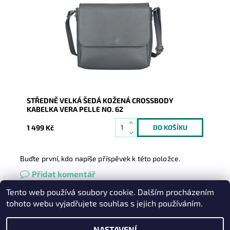
nosit i elegantně podél těla, v šedé barvě.
Dostupnost:
Skladem
Kód:
21036
Značka:
Vera Pelle
Záruka:
2 roky
STŘEDNĚ VELKÁ ŠEDÁ KOŽENÁ CROSSBODY
KABELKA VERA PELLE NO. 62
1 499 Kč
Buďte první, kdo napíše příspěvek k této položce.
Přidat komentář
Tento web používá soubory cookie. Dalším procházením
Heureka.cz
|
Zboží.cz
|
Oázakabelek
tohoto webu vyjadřujete souhlas s jejich používáním.
NASTAVENÍ