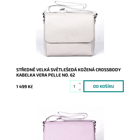
Středně velká kožená crossbody kabelka, kterou lze
nosit i elegantně podél těla, ve světlešedé barvě.
Dostupnost:
Skladem
Kód:
9767
Značka:
Vera Pelle
Záruka:
2 roky
STŘEDNĚ VELKÁ SVĚTLEŠEDÁ KOŽENÁ CROSSBODY
KABELKA VERA PELLE NO. 62
1 499 Kč
Středně velká kožená crossbody kabelka, kterou lze
nosit i elegantně podél těla, ve fialové barvě.
Dostupnost:
Skladem
Kód:
9768