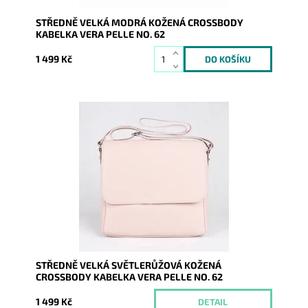
STŘEDNĚ VELKÁ MODRÁ KOŽENÁ CROSSBODY
KABELKA VERA PELLE NO. 62
1 499 Kč
Středně velká kožená crossbody kabelka, kterou lze
nosit i elegantně podél těla, ve světlerůžové barvě.
Dostupnost:
Momentálně nedostupné
Kód:
9770
Značka:
Vera Pelle
Záruka:
2 roky
STŘEDNĚ VELKÁ SVĚTLERŮŽOVÁ KOŽENÁ
CROSSBODY KABELKA VERA PELLE NO. 62
1 499 Kč
DETAIL