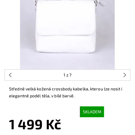
1
z 7
Středně velká kožená crossbody kabelka, kterou lze nosit i
elegantně podél těla, v bílé barvě.
SKLADEM
1 499 Kč