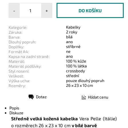
-
+
Kabelky
Kategorie:
2 roky
Záruka:
bílá
Barva:
ano
Dlouhý popruh:
stříbrné
Doplňky:
ne
Formát A4:
ano
Kapsa na zadní straně:
100 % kůže
Materiál:
100 % látka
Materiál podšívky:
crossbody
Styl nosení:
střední
Velikost:
pouze dlouhý popruh
Výška ucha:
26 x 23 x 10 cm
Rozměry:
Dotaz
Hlídat cenu
Tisk
Popis
Diskuze
Středně velká kožená kabelka
Vera Pelle (Itálie)
o rozměrech
26 x 23 x 10 cm
v bílé barvě