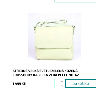
Středně velká kožená crossbody kabelka, kterou lze
nosit i elegantně podél těla, ve světlezelené barvě.
Dostupnost:
Skladem
Kód:
9812
Značka:
Vera Pelle
Záruka:
2 roky
STŘEDNĚ VELKÁ SVĚTLEZELENÁ KOŽENÁ
CROSSBODY KABELKA VERA PELLE NO. 62
1 499 Kč
Středně velká kožená crossbody kabelka, kterou lze