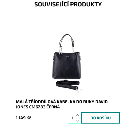
SOUVISEJÍCÍ PRODUKTY
Malá kabelka v klasické černé barvě je tříodddílová,
jejíž součástí je i dlouhý popruh o délce cca. 125 cm....
Dostupnost:
Skladem
Kód:
9375
Značka:
David Jones Paris
Záruka:
2 roky
MALÁ TŘÍODDÍLOVÁ KABELKA DO RUKY DAVID
JONES CM6283 ČERNÁ
1 149 Kč