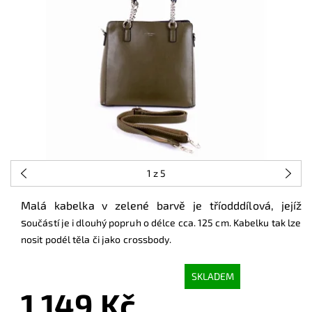
1
z 5
Malá kabelka v zelené barvě je tříodddílová, jejíž
s
oučástí je i dlouhý popruh o délce cca. 125 cm. Kabelku tak lze
nosit podél těla či jako crossbody.
SKLADEM
1 149 Kč