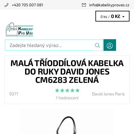
+420 705 007 081
info
@
kabelkyprovas.cz
0 Kč
0 ks /
MALÁ TŘÍODDÍLOVÁ KABELKA
DO RUKY DAVID JONES
CM6283 ZELENÁ
9377
David Jones Paris
1 hodnocení