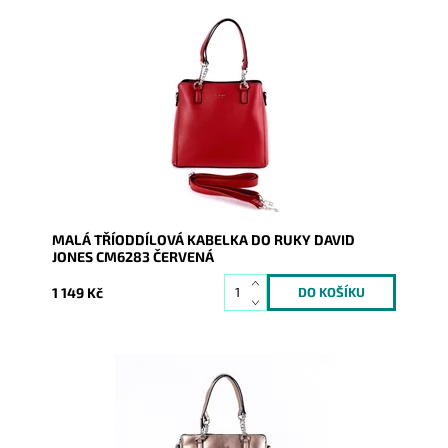
Malá kabelka v červené barvě je tříodddílová, jejíž
součástí je i dlouhý popruh o délce cca. 125 cm....
Dostupnost:
Skladem
Kód:
9376
Značka:
David Jones Paris
Záruka:
2 roky
MALÁ TŘÍODDÍLOVÁ KABELKA DO RUKY DAVID
JONES CM6283 ČERVENÁ
1 149 Kč
Malá kabelka ve zlaté barvě je tříodddílová, jejíž
součástí je i dlouhý popruh o délce cca. 125 cm.
Kabelku...