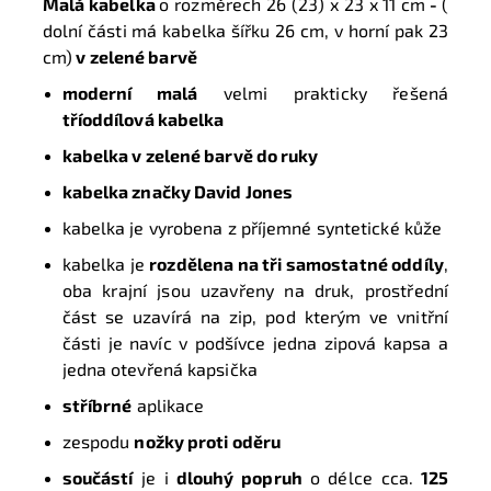
Malá kabelka
o rozměrech
26 (23) x 23 x 11 cm
-
(
dolní části má kabelka šířku 26 cm, v horní pak 23
cm)
v zelené barvě
moderní malá
velmi prakticky řešená
tříoddílová kabelka
kabelka v zelené barvě do ruky
kabelka značky David Jones
kabelka je vyrobena z příjemné syntetické kůže
kabelka je
rozdělena na tři samostatné oddíly
,
oba krajní jsou uzavřeny na druk, prostřední
část se uzavírá na zip, pod kterým ve vnitřní
části je navíc v podšívce jedna zipová kapsa a
jedna otevřená kapsička
stříbrné
aplikace
zespodu
nožky proti oděru
součástí
je i
dlouhý popruh
o délce cca.
125