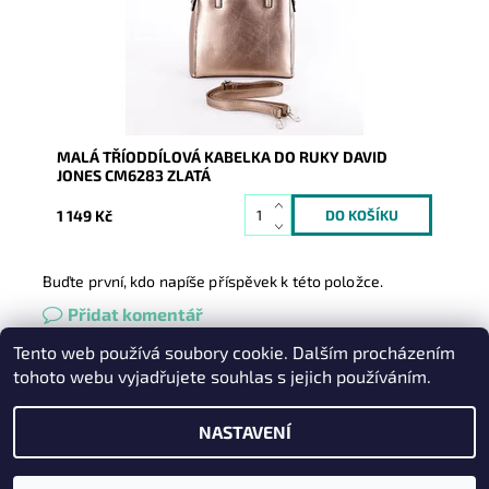
Dostupnost:
Skladem
Kód:
9378
Značka:
David Jones Paris
Záruka:
2 roky
MALÁ TŘÍODDÍLOVÁ KABELKA DO RUKY DAVID
JONES CM6283 ZLATÁ
1 149 Kč
Buďte první, kdo napíše příspěvek k této položce.
Přidat komentář
Tento web používá soubory cookie. Dalším procházením
Heureka.cz
|
Zboží.cz
|
Oázakabelek
tohoto webu vyjadřujete souhlas s jejich používáním.
NASTAVENÍ
2026 © Kabelky pro Vás, všechna práva vyhrazena