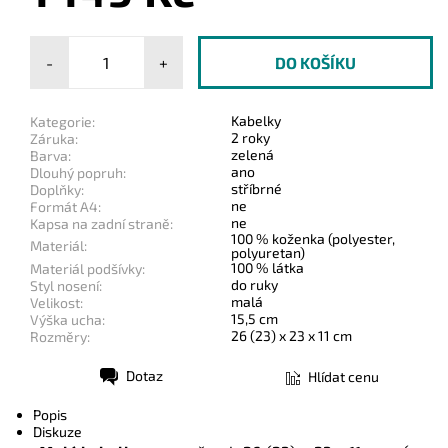
-
+
Kabelky
Kategorie:
2 roky
Záruka:
zelená
Barva:
ano
Dlouhý popruh:
stříbrné
Doplňky:
ne
Formát A4:
ne
Kapsa na zadní straně:
100 % koženka (polyester,
Materiál:
polyuretan)
100 % látka
Materiál podšívky:
do ruky
Styl nosení:
malá
Velikost:
15,5 cm
Výška ucha:
26 (23) x 23 x 11 cm
Rozměry:
Dotaz
Hlídat cenu
Tisk
Popis
Diskuze