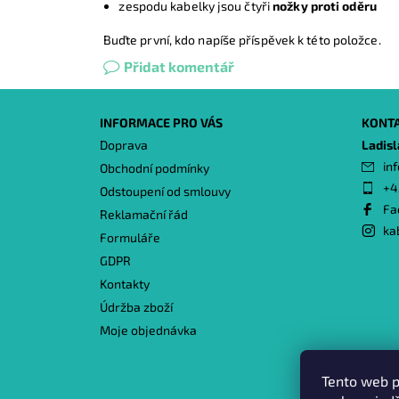
z
espodu kabelky jsou čtyři
nožky proti oděru
Buďte první, kdo napíše příspěvek k této položce.
Přidat komentář
INFORMACE PRO VÁS
KONT
Doprava
Ladis
inf
Obchodní podmínky
+4
Odstoupení od smlouvy
Fa
Reklamační řád
ka
Formuláře
GDPR
Kontakty
Údržba zboží
Moje objednávka
Tento web p