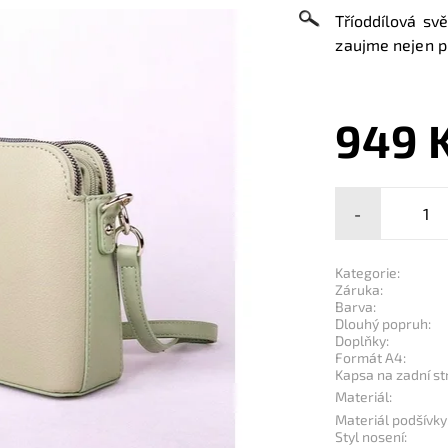
Tříoddílová sv
zaujme nejen p
949 
-
Kategorie:
Záruka:
Barva:
Dlouhý popruh:
Doplňky:
Formát A4:
Kapsa na zadní st
Materiál:
Materiál podšívky
Styl nosení: