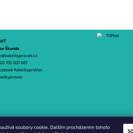
AKT
lav Škunda
o
@
kabelkyprovas.cz
20 705 007 081
cebook KabelkyproVas
belkyprovas
Heureka.cz
|
Zboží.cz
|
Oázakabelek
oužívá soubory cookie. Dalším procházením tohoto
S