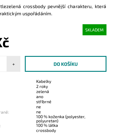
ětlezelená crossbody pevnější charakteru, která
raktickým uspořádáním.
SKLADEM
Kč
+
Kabelky
2 roky
zelená
ano
stříbrné
ne
ne
raně:
100 % koženka (polyester,
polyuretan)
100 % látka
:
crossbody