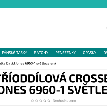
PÁNSKÉ TAŠKY
BATOHY
PENĚŽENKY
OPASKY
O
NÁM
elka David Jones 6960-1 světlezelená
TŘÍODDÍLOVÁ CROSS
JONES 6960-1 SVĚTL
Neohodnoceno