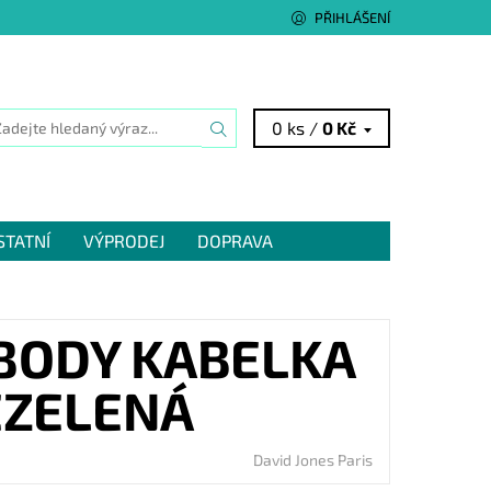
PŘIHLÁŠENÍ
0 ks /
0 Kč
STATNÍ
VÝPRODEJ
DOPRAVA
BODY KABELKA
EZELENÁ
David Jones Paris