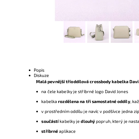
Popis
Diskuze
Malá pevnější tříoddílová crossbody kabelka Davi
na čele kabelky je stříbrné logo David Jones
kabelka
rozdělena na tři samostatné oddíly
, ka
v prostředním oddílu je navíc v podšívce
jedna zi
s
oučástí
kabelky je
dlouhý
popruh, který je nast
stříbrné
aplikace