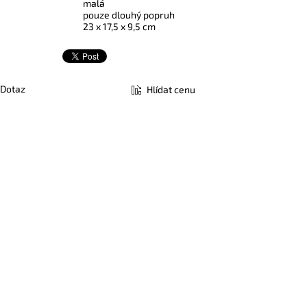
malá
pouze dlouhý popruh
23 x 17,5 x 9,5 cm
Dotaz
Hlídat cenu