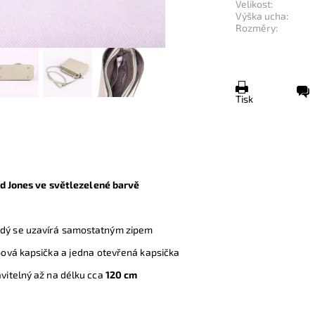
Velikost:
Výška ucha:
Rozměry:
Tisk
d Jones ve světlezelené barvě
ždý se uzavírá samostatným zipem
pová kapsička a jedna otevřená kapsička
avitelný až na délku cca
120 cm