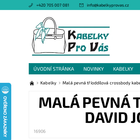
+420 705 007 081
info
@
kabelkyprovas.cz
ÚVODNÍ STRÁNKA
NOVINKY
KABELKY
OBCHODNÍ PODMÍNKY
GDPR
NAPIŠTE 
Kabelky
Malá pevná tříoddílová crossbody kab
MALÁ PEVNÁ 
DAVID 
16906