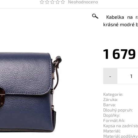
Neohodnoceno
Kabelka na ra
krásné modré b
1 679
-
Kategorie:
Záruka:
Barva:
Dlouhý popruh:
Doplňky:
Formát A4:
Kapsa na zadní st
Materiál:
Materiál podšívky