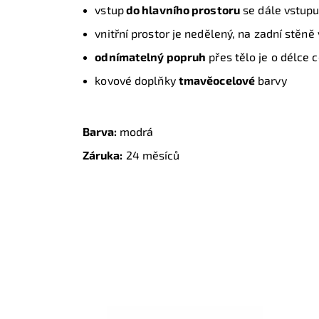
vstup
do hlavního prostoru
se dále vstup
vnitřní prostor je nedělený, na zadní stěně
odnímatelný popruh
přes tělo je o délce 
kovové doplňky
tmavěocelové
barvy
Barva:
modrá
Záruka:
24 měsíců