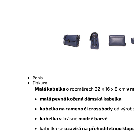
Popis
Diskuze
Malá kabelka
o rozměrech
22 x 16 x 8 cm
v m
malá pevná kožená dámská kabelka
kabelka na rameno či crossbody
od výrob
kabelka v
krásné
modré barvě
kabelka se
uzavírá na přehoditelnou klop