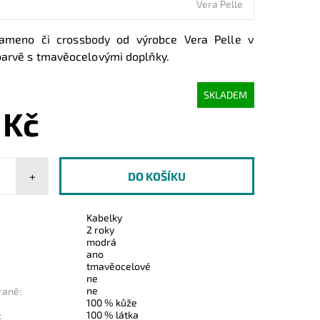
Vera Pelle
meno či crossbody od výrobce Vera Pelle v
arvě s tmavěocelovými doplňky.
SKLADEM
 Kč
+
Kabelky
2 roky
modrá
ano
tmavěocelové
ne
ne
raně:
100 % kůže
100 % látka
: