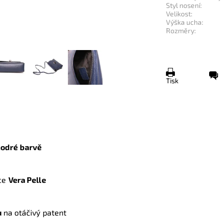
Styl nosení:
Velikost:
Výška ucha:
Rozměry:
Tisk
odré barvě
ce
Vera Pelle
u
na otáčivý patent