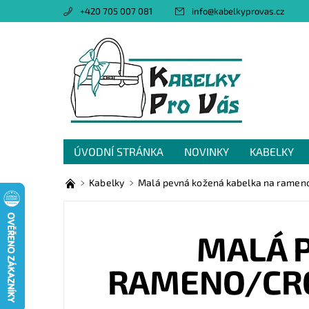
+420 705 007 081
info
@
kabelkyprovas.cz
ÚVODNÍ STRÁNKA
NOVINKY
KABELKY
OBCHODNÍ PODMÍNKY
GDPR
NAPIŠTE 
Kabelky
Malá pevná kožená kabelka na rameno
MALÁ 
RAMENO/CRO