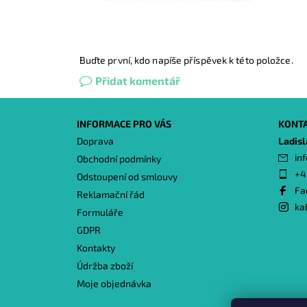
Buďte první, kdo napíše příspěvek k této položce.
Přidat komentář
INFORMACE PRO VÁS
KONT
Doprava
Ladis
inf
Obchodní podmínky
+4
Odstoupení od smlouvy
Fa
Reklamační řád
ka
Formuláře
GDPR
Kontakty
Údržba zboží
Moje objednávka