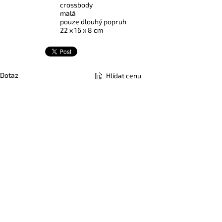
crossbody
malá
pouze dlouhý popruh
22 x 16 x 8 cm
Dotaz
Hlídat cenu