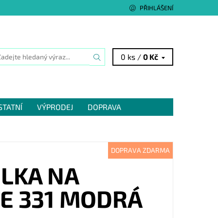
PŘIHLÁŠENÍ
0 ks /
0 Kč
STATNÍ
VÝPRODEJ
DOPRAVA
DOPRAVA ZDARMA
LKA NA
E 331 MODRÁ