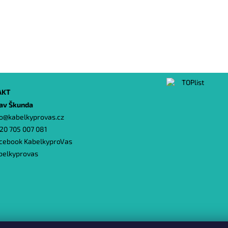
AKT
lav Škunda
o
@
kabelkyprovas.cz
20 705 007 081
cebook KabelkyproVas
belkyprovas