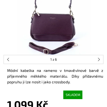
1
z 6
Módní kabelka na rameno v tmavěvínové barvě z
příjemného měkkého materiálu. Díky přídavnému
popruhu ji lze nosit i jako crossbody.
SKLADEM
1 099 Kč