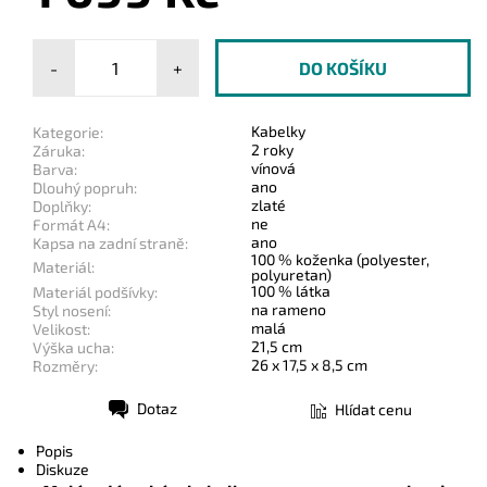
-
+
Kabelky
Kategorie:
2 roky
Záruka:
vínová
Barva:
ano
Dlouhý popruh:
zlaté
Doplňky:
ne
Formát A4:
ano
Kapsa na zadní straně:
100 % koženka (polyester,
Materiál:
polyuretan)
100 % látka
Materiál podšívky:
na rameno
Styl nosení:
malá
Velikost:
21,5 cm
Výška ucha:
26 x 17,5 x 8,5 cm
Rozměry:
Dotaz
Hlídat cenu
Tisk
Popis
Diskuze