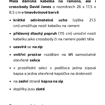
Malá dámská kabelka na rameno, ale i
crossbody David Jones
o rozměrech
26 x 17,5 x
8,5 cm
v tmavěvínové barvě
krátké odnímatelné ucho
(výška 21,5
cm)
umožňuje nosit kabelku na rameni
přídavný dlouhý popruh
(115 cm)
umožní nosit
kabelku jako crossbody či na rameni podél těla
uzavírá
se
na zip
vnitřní prostor
rozdělen na
tři
samostatné
otevřené
sekce
v prostřední sekci v podšívce jedna zipová
kapsa a jedna otevřená kapsička na drobnosti
na
zadní
straně
kapsa na zip
doplňky jsou
zlaté