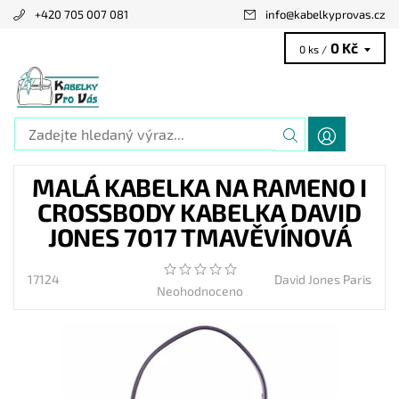
+420 705 007 081
info
@
kabelkyprovas.cz
0 Kč
0 ks /
MALÁ KABELKA NA RAMENO I
CROSSBODY KABELKA DAVID
JONES 7017 TMAVĚVÍNOVÁ
17124
David Jones Paris
Neohodnoceno