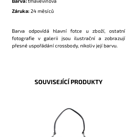
Barva:
tmavěvínová
Záruka:
24 měsíců
Barva odpovídá hlavní fotce u zboží, ostatní
fotografie v galerii jsou ilustrační a zobrazují
přesné uspořádání crossbody, nikoliv její barvu.
SOUVISEJÍCÍ PRODUKTY
Módní kabelka na rameno v černé barvě z příjemného
měkkého materiálu. Díky přídavnému popruhu ji lze
nosit i...
Dostupnost:
Skladem