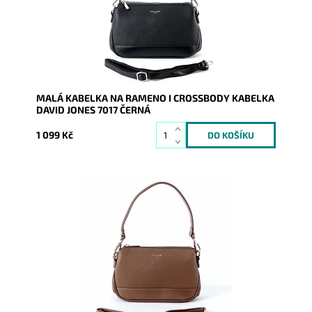
Kód:
17122
Značka:
David Jones Paris
Záruka:
2 roky
MALÁ KABELKA NA RAMENO I CROSSBODY KABELKA
DAVID JONES 7017 ČERNÁ
1 099 Kč
Módní kabelka na rameno v hnědé barvě z příjemného
měkkého materiálu. Díky přídavnému popruhu ji lze
nosit i...
Dostupnost:
Skladem
Kód:
17123
Značka:
David Jones Paris
Záruka:
2 roky