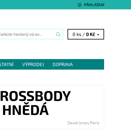
PŘIHLÁŠENÍ
0 ks /
0 Kč
STATNÍ
VÝPRODEJ
DOPRAVA
CROSSBODY
7 HNĚDÁ
David Jones Paris