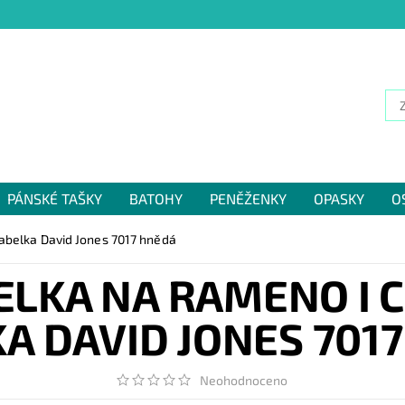
PÁNSKÉ TAŠKY
BATOHY
PENĚŽENKY
OPASKY
O
NÁM
abelka David Jones 7017 hnědá
ELKA NA RAMENO I 
A DAVID JONES 701
Neohodnoceno