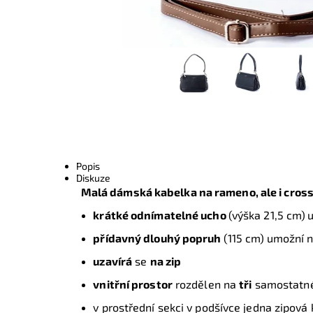
Popis
Diskuze
Malá dámská kabelka na rameno, ale i cros
krátké odnímatelné ucho
(výška 21,5 cm)
přídavný dlouhý popruh
(115 cm)
umožní n
uzavírá
se
na zip
vnitřní prostor
rozdělen na
tři
samostatné
v prostřední sekci v podšívce jedna zipová