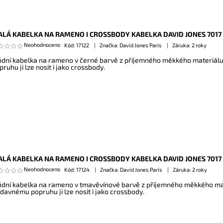
LÁ KABELKA NA RAMENO I CROSSBODY KABELKA DAVID JONES 7017
Neohodnoceno
Kód:
17122
Značka: David Jones Paris
Záruka: 2 roky
dní kabelka na rameno v černé barvě z příjemného měkkého materiálu
pruhu ji lze nosit i jako crossbody.
LÁ KABELKA NA RAMENO I CROSSBODY KABELKA DAVID JONES 701
Neohodnoceno
Kód:
17124
Značka: David Jones Paris
Záruka: 2 roky
dní kabelka na rameno v tmavěvínové barvě z příjemného měkkého mat
ídavnému popruhu ji lze nosit i jako crossbody.