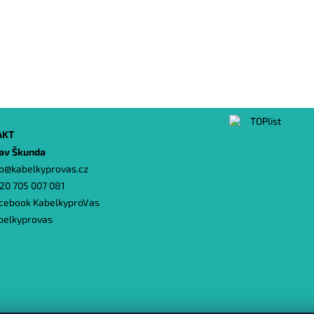
AKT
lav Škunda
o
@
kabelkyprovas.cz
20 705 007 081
cebook KabelkyproVas
belkyprovas