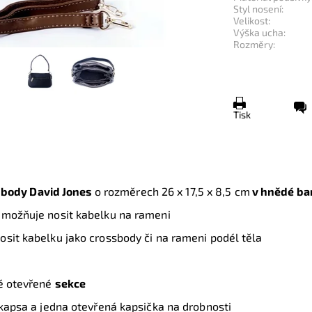
Styl nosení:
Velikost:
Výška ucha:
Rozměry:
Tisk
sbody David Jones
o rozměrech
26 x 17,5 x 8,5 cm
v hnědé ba
umožňuje nosit kabelku na rameni
osit kabelku jako crossbody či na rameni podél těla
 otevřené
sekce
 kapsa a jedna otevřená kapsička na drobnosti