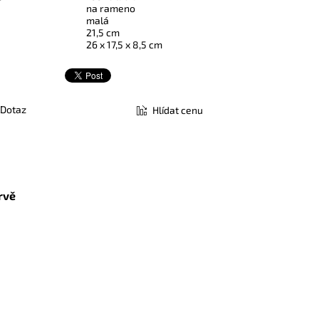
na rameno
malá
21,5 cm
26 x 17,5 x 8,5 cm
Dotaz
Hlídat cenu
rvě