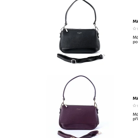
MA
Mó
po
MA
Mó
př