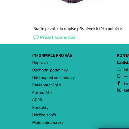
Buďte první, kdo napíše příspěvek k této položce.
Přidat komentář
INFORMACE PRO VÁS
KONT
Doprava
Ladis
inf
Obchodní podmínky
+4
Odstoupení od smlouvy
Fa
Reklamační řád
ka
Formuláře
GDPR
Kontakty
Údržba zboží
Moje objednávka