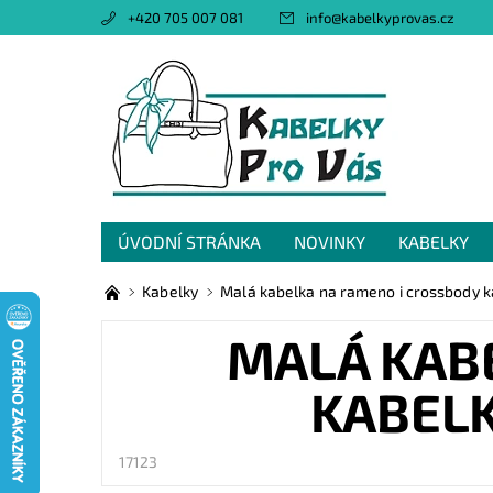
+420 705 007 081
info
@
kabelkyprovas.cz
ÚVODNÍ STRÁNKA
NOVINKY
KABELKY
OBCHODNÍ PODMÍNKY
GDPR
NAPIŠTE 
Kabelky
Malá kabelka na rameno i crossbody k
MALÁ KAB
KABELK
17123