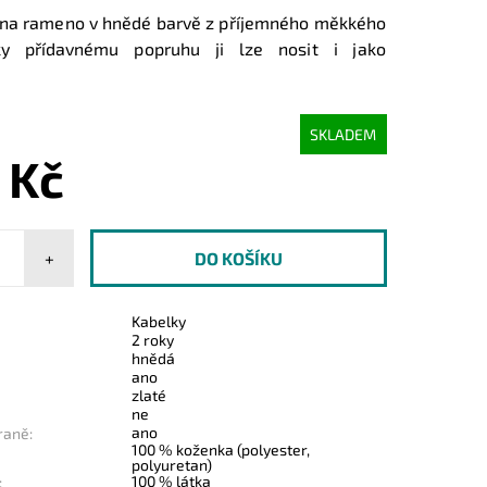
 na rameno v hnědé barvě z příjemného měkkého
ky přídavnému popruhu ji lze nosit i jako
SKLADEM
 Kč
+
Kabelky
2 roky
hnědá
ano
zlaté
ne
ano
raně:
100 % koženka (polyester,
polyuretan)
100 % látka
: