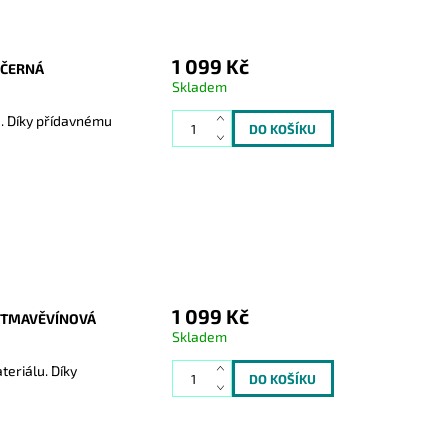
1 099 Kč
 ČERNÁ
Skladem
. Díky přídavnému
1 099 Kč
7 TMAVĚVÍNOVÁ
Skladem
eriálu. Díky