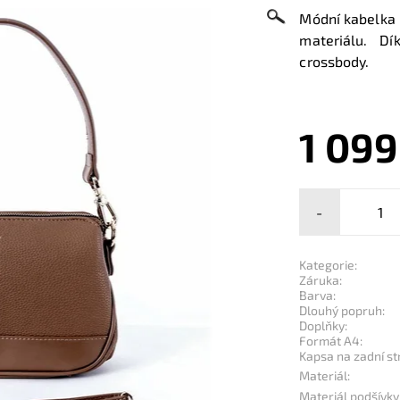
Módní kabelka
materiálu. Dí
crossbody.
1 099
-
Kategorie:
Záruka:
Barva:
Dlouhý popruh:
Doplňky:
Formát A4:
Kapsa na zadní st
Materiál:
Materiál podšívky