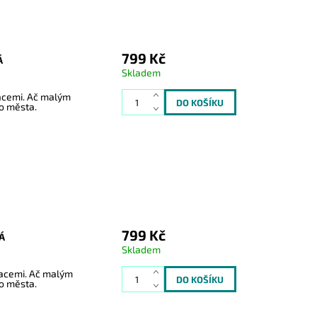
799 Kč
Á
Skladem
kacemi. Ač malým
do města.
799 Kč
Á
Skladem
kacemi. Ač malým
do města.