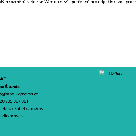
lým rozměrů, vejde se Vám do ní vše potřebné pro odpočinkovou pro
AKT
lav Škunda
o
@
kabelkyprovas.cz
20 705 007 081
cebook KabelkyproVas
belkyprovas