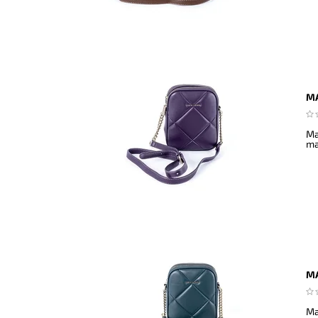
MA
Ma
ma
MA
Ma