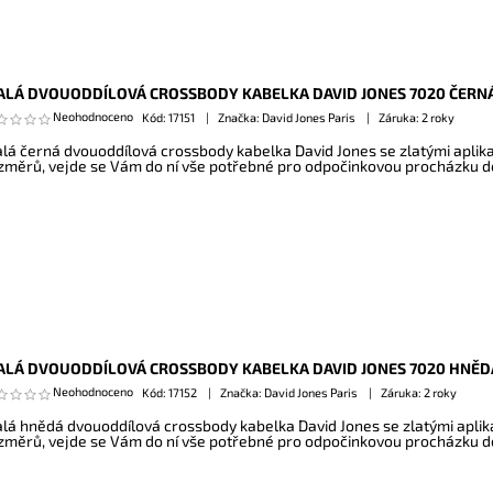
LÁ DVOUODDÍLOVÁ CROSSBODY KABELKA DAVID JONES 7020 ČERN
Neohodnoceno
Kód:
17151
Značka: David Jones Paris
Záruka: 2 roky
lá černá dvouoddílová crossbody kabelka David Jones se zlatými apli
změrů, vejde se Vám do ní vše potřebné pro odpočinkovou procházku 
LÁ DVOUODDÍLOVÁ CROSSBODY KABELKA DAVID JONES 7020 HNĚD
Neohodnoceno
Kód:
17152
Značka: David Jones Paris
Záruka: 2 roky
lá hnědá dvouoddílová crossbody kabelka David Jones se zlatými apli
změrů, vejde se Vám do ní vše potřebné pro odpočinkovou procházku 