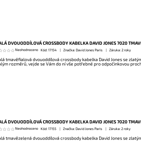
LÁ DVOUODDÍLOVÁ CROSSBODY KABELKA DAVID JONES 7020 TMAV
Neohodnoceno
Kód:
17154
Značka: David Jones Paris
Záruka: 2 roky
lá tmavěfialová dvouoddílová crossbody kabelka David Jones se zlatým
lým rozměrů, vejde se Vám do ní vše potřebné pro odpočinkovou pro
LÁ DVOUODDÍLOVÁ CROSSBODY KABELKA DAVID JONES 7020 TMAV
Neohodnoceno
Kód:
17155
Značka: David Jones Paris
Záruka: 2 roky
lá tmavězelená dvouoddílová crossbody kabelka David Jones se zlatým