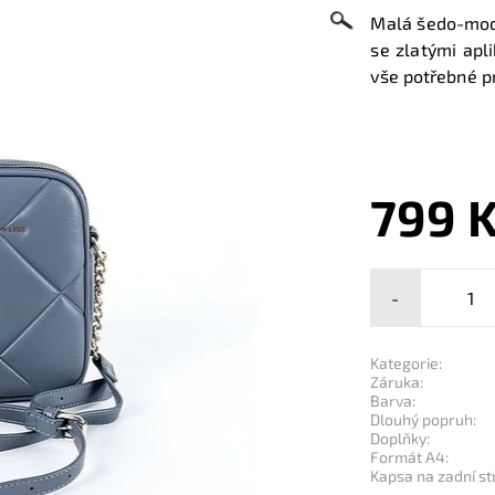
Malá šedo-mod
se zlatými apl
vše potřebné p
799 
-
Kategorie:
Záruka:
Barva:
Dlouhý popruh:
Doplňky:
Formát A4:
Kapsa na zadní st