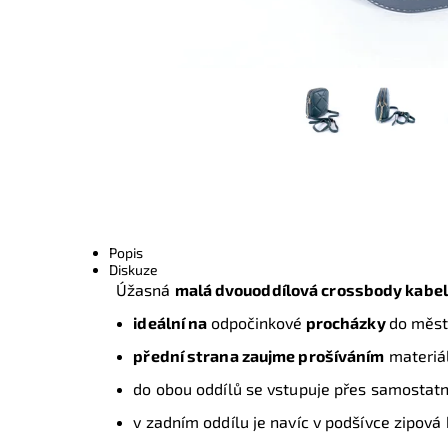
Popis
Diskuze
Úžasná
malá dvouoddílová crossbody kabel
ideální na
odpočinkové
procházky
do měs
přední strana zaujme prošíváním
materiá
do obou oddílů se vstupuje přes samostatn
v zadním oddílu je navíc v podšívce zipov