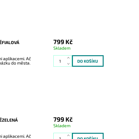
799 Kč
ĚFIALOVÁ
Skladem
i aplikacemi. Ač
cházku do města.
799 Kč
ĚZELENÁ
Skladem
i aplikacemi. Ač