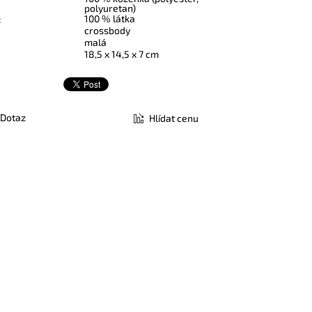
polyuretan)
100 % látka
:
crossbody
malá
18,5 x 14,5 x 7 cm
Dotaz
Hlídat cenu