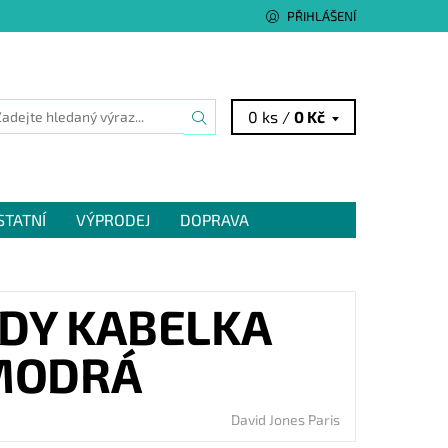
PŘIHLÁŠENÍ
0 ks /
0 Kč
STATNÍ
VÝPRODEJ
DOPRAVA
DY KABELKA
-MODRÁ
David Jones Paris