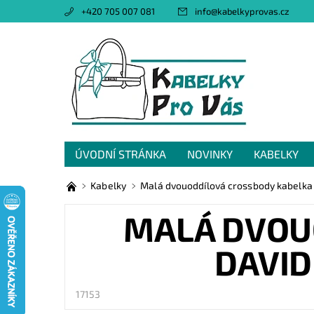
+420 705 007 081
info
@
kabelkyprovas.cz
ÚVODNÍ STRÁNKA
NOVINKY
KABELKY
OBCHODNÍ PODMÍNKY
GDPR
NAPIŠTE 
Kabelky
Malá dvouoddílová crossbody kabelka
MALÁ DVOU
DAVID
17153