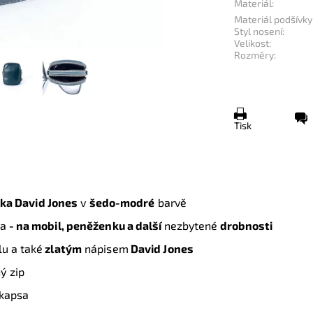
Materiál:
Materiál podšívky
Styl nosení:
Velikost:
Rozměry:
Tisk
ka David Jones
v
šedo-modré
barvě
ta
- na mobil, peněženku a další
nezbytené
drobnosti
lu
a také
zlatým
nápisem
David Jones
ý zip
á kapsa