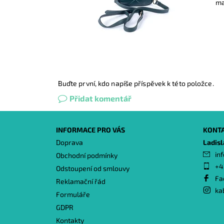
ma
Buďte první, kdo napíše příspěvek k této položce.
Přidat komentář
INFORMACE PRO VÁS
KONT
Doprava
Ladis
inf
Obchodní podmínky
+4
Odstoupení od smlouvy
Fa
Reklamační řád
ka
Formuláře
GDPR
Kontakty