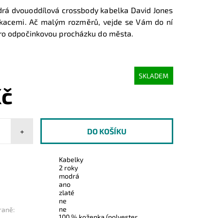
rá dvouoddílová crossbody kabelka David Jones
ikacemi. Ač malým rozměrů, vejde se Vám do ní
ro odpočinkovou procházku do města.
SKLADEM
Kč
+
Kabelky
2 roky
modrá
ano
zlaté
ne
ne
raně:
100 % koženka (polyester,