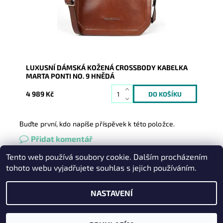
Kód:
9755
Značka:
Marta Ponti
Záruka:
2 roky
LUXUSNÍ DÁMSKÁ KOŽENÁ CROSSBODY KABELKA
MARTA PONTI NO. 9 HNĚDÁ
4 989 Kč
Buďte první, kdo napíše příspěvek k této položce.
Přidat komentář
Tento web používá soubory cookie. Dalším procházením
Heureka.cz
|
Zboží.cz
|
Oázakabelek
tohoto webu vyjadřujete souhlas s jejich používáním.
NASTAVENÍ
2026 © Kabelky pro Vás, všechna práva vyhrazena
Vytvořil Shoptet