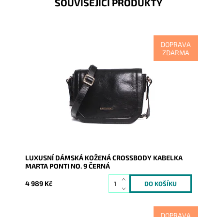
SOUVISEJÍCÍ PRODUKTY
DOPRAVA
ZDARMA
Nádherná černá crossbody, v níž se odráží nejen
luxus, kvalita na pohled i na dotek, ale i tradice a
zručnost.
Dostupnost:
Skladem
Kód:
8763
Značka:
Marta Ponti
Záruka:
2 roky
LUXUSNÍ DÁMSKÁ KOŽENÁ CROSSBODY KABELKA
MARTA PONTI NO. 9 ČERNÁ
4 989 Kč
DOPRAVA