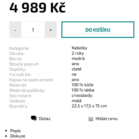
4 989 Kč
-
+
Kabelky
Kategorie:
2 roky
Záruka:
modrá
Barva:
ano
Dlouhý popruh:
zlaté
Doplňky:
ne
Formát A4:
ano
Kapsa na zadní straně:
100 % kůže
Materiál:
100 % látka
Materiál podšívky:
crossbody
Styl nosení:
malá
Velikost:
22,5 x 17,5 x 75 cm
Rozměry:
Dotaz
Hlídat cenu
Tisk
Popis
Diskuze