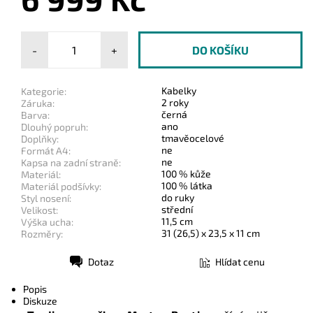
-
+
Kabelky
Kategorie:
2 roky
Záruka:
černá
Barva:
ano
Dlouhý popruh:
tmavěocelové
Doplňky:
ne
Formát A4:
ne
Kapsa na zadní straně:
100 % kůže
Materiál:
100 % látka
Materiál podšívky:
do ruky
Styl nosení:
střední
Velikost:
11,5 cm
Výška ucha:
31 (26,5) x 23,5 x 11 cm
Rozměry:
Dotaz
Hlídat cenu
Tisk
Popis
Diskuze