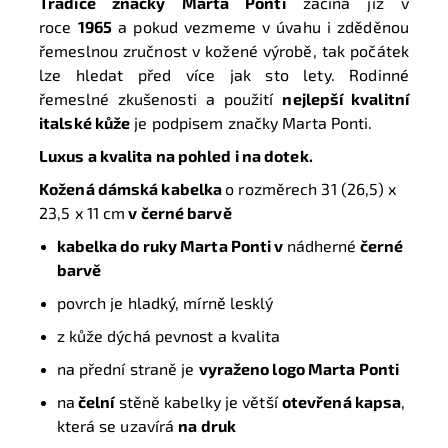
Tradice značky Marta Ponti
začíná již v
roce
1965
a pokud vezmeme v úvahu i zděděnou
řemeslnou zručnost v kožené výrobě, tak počátek
lze hledat před více jak sto lety. Rodinné
řemeslné zkušenosti a použití
nejlepší kvalitní
italské kůže
je podpisem značky Marta Ponti.
Luxus a kvalita na pohled i na dotek.
Kožená
dámská kabelka
o rozměrech 31 (26,5) x
23,5 x 11 cm
v černé barvě
kabelka do ruky Marta Ponti v
nádherné
černé
barvě
povrch je hladký, mírně lesklý
z kůže dýchá pevnost a kvalita
na přední straně je
vyraženo logo Marta Ponti
na
čelní
stěně kabelky je větší
otevřená kapsa
,
která se uzavírá
na druk