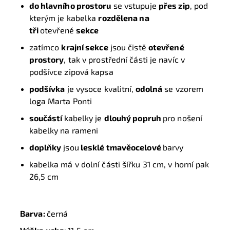
do hlavního prostoru
se vstupuje
přes zip
, pod
kterým je kabelka
rozdělena na
tři
otevřené
sekce
zatímco
krajní sekce
jsou čistě
otevřené
prostory
, tak v prostřední části je navíc v
podšívce zipová kapsa
podšívka
je vysoce kvalitní,
odolná
se vzorem
loga Marta Ponti
součástí
kabelky je
dlouhý popruh
pro nošení
kabelky na rameni
doplňky
jsou
lesklé tmavěocelové
barvy
kabelka má v dolní části šířku 31 cm, v horní pak
26,5 cm
Barva:
černá