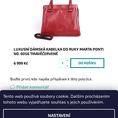
tmavěčervené barvě se odráží nejen luxus, kvalita na
pohled i na...
Dostupnost:
Skladem
Kód:
9969
Značka:
Marta Ponti
Záruka:
2 roky
LUXUSNÍ DÁMSKÁ KABELKA DO RUKY MARTA PONTI
NO. 6056 TMAVĚČERVENÉ
6 999 Kč
Buďte první, kdo napíše příspěvek k této položce.
Přidat komentář
Tento web používá soubory cookie. Dalším procházením
Heureka.cz
|
Zboží.cz
|
Oázakabelek
tohoto webu vyjadřujete souhlas s jejich používáním.
NASTAVENÍ