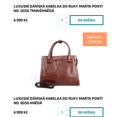
LUXUSNÍ DÁMSKÁ KABELKA DO RUKY MARTA PONTI
NO. 6056 TMAVĚHNĚDÁ
6 999 Kč
DOPRAVA
ZDARMA
V kabelce do ruky Marta Ponti v nádherné hnědé
barvě se odráží nejen luxus, kvalita na pohled i na
dotek.
Dostupnost:
Skladem
Kód:
9966
Značka:
Marta Ponti
Záruka:
2 roky
LUXUSNÍ DÁMSKÁ KABELKA DO RUKY MARTA PONTI
NO. 6056 HNĚDÁ
6 999 Kč