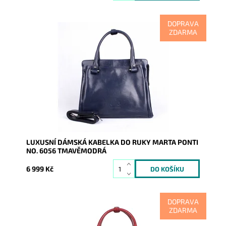
DOPRAVA
ZDARMA
V kabelce do ruky Marta Ponti v nádherné
tmavěmodré barvě se odráží nejen luxus, kvalita na
pohled i na dotek.
Dostupnost:
Skladem
Kód:
9968
Značka:
Marta Ponti
Záruka:
2 roky
LUXUSNÍ DÁMSKÁ KABELKA DO RUKY MARTA PONTI
NO. 6056 TMAVĚMODRÁ
6 999 Kč
DOPRAVA
ZDARMA
V kabelce do ruky Marta Ponti v nádherné