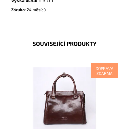
Výška ucha:
11,5 cm
Záruka:
24 měsíců
SOUVISEJÍCÍ PRODUKTY
DOPRAVA
ZDARMA
V kabelce do ruky Marta Ponti
v nádherné tmavěhnědé barvě se odráží nejen luxus,
kvalita na pohled i...
Dostupnost:
Skladem
Kód:
8803
Značka:
Marta Ponti
Záruka:
2 roky