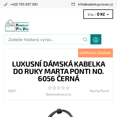
+420 705 007 081
info
@
kabelkyprovas.cz
0 Kč
0 ks /
DOPRAVA ZDARMA
LUXUSNÍ DÁMSKÁ KABELKA
DO RUKY MARTA PONTI NO.
6056 ČERNÁ
9967
Marta Ponti
Neohodnoceno