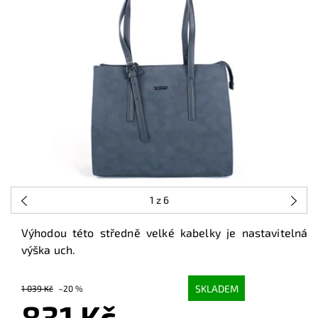
1
z 6
Výhodou této středně velké kabelky je nastavitelná
výška uch.
SKLADEM
1 039 Kč
–20 %
831 Kč