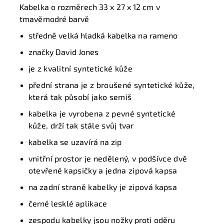
Kabelka o rozměrech 33 x 27 x 12 cm v
tmavěmodré barvě
středně velká hladká kabelka na rameno
značky David Jones
je z kvalitní syntetické kůže
přední strana je z broušené syntetické kůže,
která tak působí jako semiš
k
abelka
je vyrobena z pevné syntetické
kůže,
drží
tak stále svůj
tvar
kabelka se
uzavírá na zip
vnitřní prostor je nedělený, v podšívce dvě
otevřené kapsičky a jedna zipová kapsa
na
zadní
straně kabelky je zipová
kapsa
černé lesklé
aplikace
zespodu kabelky jsou
nožky proti oděru