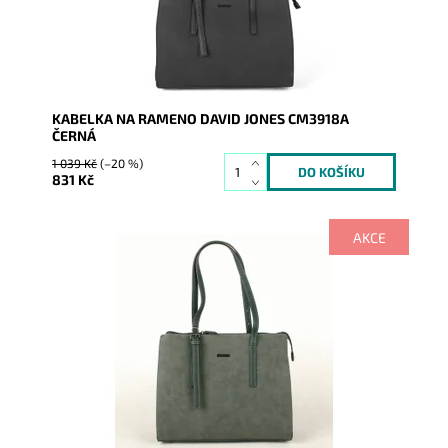
Záruka:
2 roky
KABELKA NA RAMENO DAVID JONES CM3918A
ČERNÁ
1 039 Kč
(–20 %)
831 Kč
AKCE
Výhodou této středně velké kabelky je nastavitelná
výška uch.
Dostupnost:
Skladem
Kód:
1624
Značka:
David Jones Paris
Záruka:
2 roky