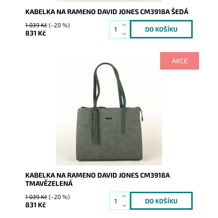
KABELKA NA RAMENO DAVID JONES CM3918A ŠEDÁ
1 039 Kč
(–20 %)
831 Kč
AKCE
Výhodou této středně velké kabelky je nastavitelná
výška uch.
Dostupnost:
Skladem
Kód:
1626
Značka:
David Jones Paris
Záruka:
2 roky
KABELKA NA RAMENO DAVID JONES CM3918A
TMAVĚZELENÁ
1 039 Kč
(–20 %)
831 Kč