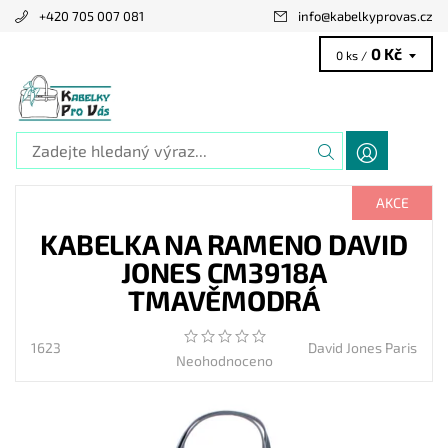
+420 705 007 081
info
@
kabelkyprovas.cz
0 Kč
0 ks /
AKCE
KABELKA NA RAMENO DAVID
JONES CM3918A
TMAVĚMODRÁ
1623
David Jones Paris
Neohodnoceno