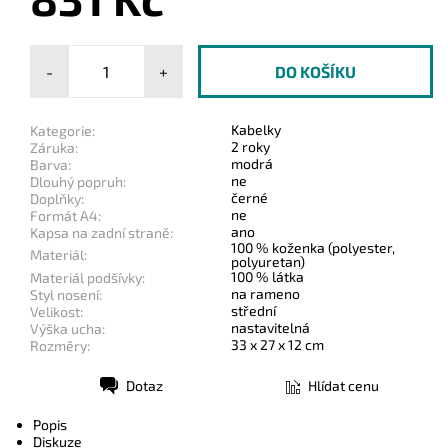
-
+
Kabelky
Kategorie:
2 roky
Záruka:
modrá
Barva:
ne
Dlouhý popruh:
černé
Doplňky:
ne
Formát A4:
ano
Kapsa na zadní straně:
100 % koženka (polyester,
Materiál:
polyuretan)
100 % látka
Materiál podšívky:
na rameno
Styl nosení:
střední
Velikost:
nastavitelná
Výška ucha:
33 x 27 x 12 cm
Rozměry:
Dotaz
Hlídat cenu
Tisk
Popis
Diskuze