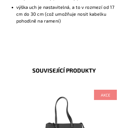
výška uch
je
nastavitelná
, a to v rozmezí od 17
cm do 30 cm (což umožňuje nosit kabelku
pohodlně na rameni)
SOUVISEJÍCÍ PRODUKTY
AKCE
Výhodou této středně velké kabelky je nastavitelná
výška uch.
Dostupnost:
Skladem
Kód:
1622
Značka:
David Jones Paris