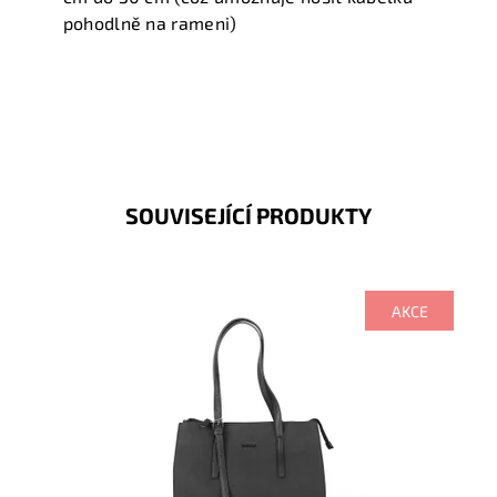
pohodlně na rameni)
SOUVISEJÍCÍ PRODUKTY
AKCE
Výhodou této středně velké kabelky je nastavitelná
výška uch.
Dostupnost:
Skladem
Kód:
1622
Značka:
David Jones Paris
Záruka:
2 roky