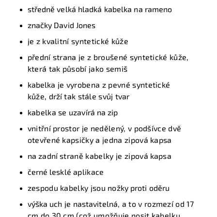
středně velká hladká kabelka na rameno
značky David Jones
je z kvalitní syntetické kůže
přední strana je z broušené syntetické kůže,
která tak působí jako semiš
k
abelka
je vyrobena z pevné syntetické
kůže,
drží
tak stále svůj
tvar
kabelka se
uzavírá na zip
vnitřní prostor je nedělený, v podšívce dvě
otevřené kapsičky a jedna zipová kapsa
na
zadní
straně kabelky je zipová
kapsa
černé lesklé
aplikace
zespodu kabelky jsou
nožky proti oděru
výška uch
je
nastavitelná
, a to v rozmezí od 17
cm do 30 cm (což umožňuje nosit kabelku