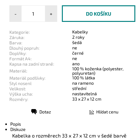
-
+
Kabelky
Kategorie:
2 roky
Záruka:
šedá
Barva:
ne
Dlouhý popruh:
černé
Doplňky:
ne
Formát A4:
ano
Kapsa na zadní straně:
100 % koženka (polyester,
Materiál:
polyuretan)
100 % látka
Materiál podšívky:
na rameno
Styl nosení:
střední
Velikost:
nastavitelná
Výška ucha:
33 x 27 x 12 cm
Rozměry:
Dotaz
Hlídat cenu
Tisk
Popis
Diskuze
Kabelka o rozměrech 33 x 27 x 12 cm v šedé barvě