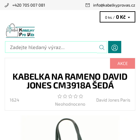
+420 705 007 081
info
@
kabelkyprovas.cz
0 Kč
0 ks /
AKCE
KABELKA NA RAMENO DAVID
JONES CM3918A ŠEDÁ
1624
David Jones Paris
Neohodnoceno