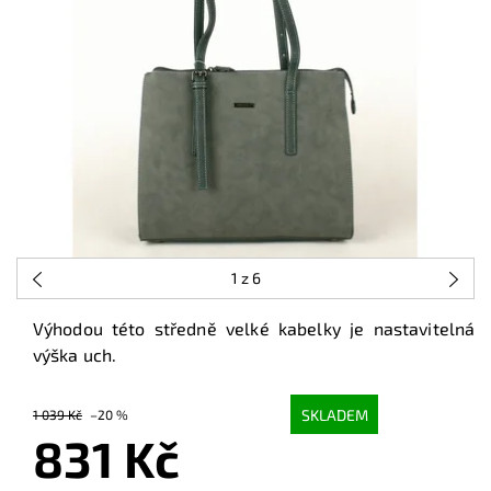
1
z 6
Výhodou této středně velké kabelky je nastavitelná
výška uch.
SKLADEM
1 039 Kč
–20 %
831 Kč