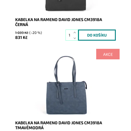
KABELKA NA RAMENO DAVID JONES CM3918A
ČERNÁ
1 039 Kč
(–20 %)
831 Kč
AKCE
Výhodou této středně velké kabelky je nastavitelná
výška uch.
Dostupnost:
Skladem
Kód:
1623
Značka:
David Jones Paris
Záruka:
2 roky
KABELKA NA RAMENO DAVID JONES CM3918A
TMAVĚMODRÁ