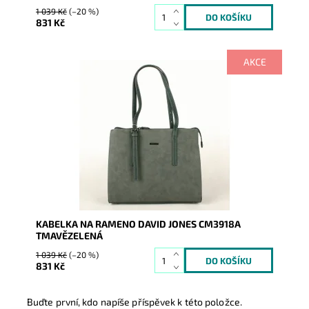
1 039 Kč
(–20 %)
831 Kč
AKCE
Výhodou této středně velké kabelky je nastavitelná
výška uch.
Dostupnost:
Skladem
Kód:
1626
Značka:
David Jones Paris
Záruka:
2 roky
KABELKA NA RAMENO DAVID JONES CM3918A
TMAVĚZELENÁ
1 039 Kč
(–20 %)
831 Kč
Buďte první, kdo napíše příspěvek k této položce.