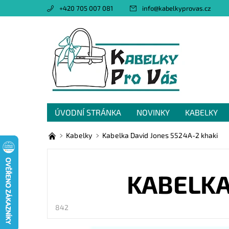
+420 705 007 081
info
@
kabelkyprovas.cz
ÚVODNÍ STRÁNKA
NOVINKY
KABELKY
OBCHODNÍ PODMÍNKY
GDPR
NAPIŠTE 
Kabelky
Kabelka David Jones 5524A-2 khaki
KABELKA
842