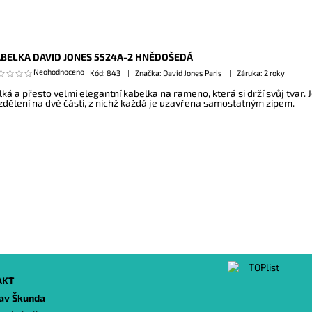
BELKA DAVID JONES 5524A-2 HNĚDOŠEDÁ
Neohodnoceno
Kód:
843
Značka: David Jones Paris
Záruka: 2 roky
lká a přesto velmi elegantní kabelka na rameno, která si drží svůj tvar. J
zdělení na dvě části, z nichž každá je uzavřena samostatným zipem.
AKT
lav Škunda