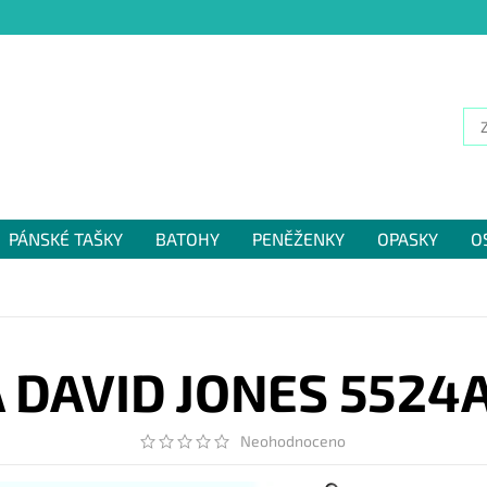
PÁNSKÉ TAŠKY
BATOHY
PENĚŽENKY
OPASKY
O
NÁM
 DAVID JONES 5524A
Neohodnoceno