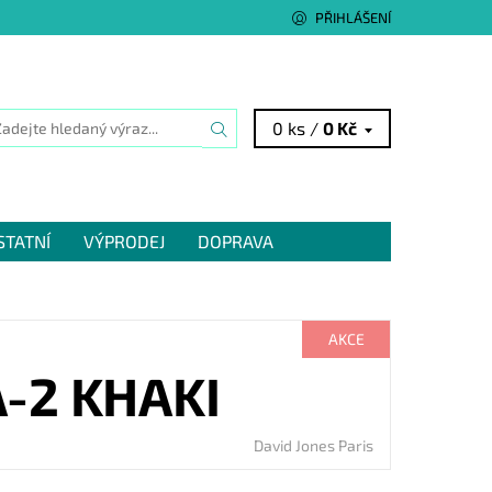
PŘIHLÁŠENÍ
0 ks /
0 Kč
STATNÍ
VÝPRODEJ
DOPRAVA
AKCE
-2 KHAKI
David Jones Paris