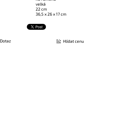
velká
22 cm
36,5 x 26 x 17 cm
Dotaz
Hlídat cenu