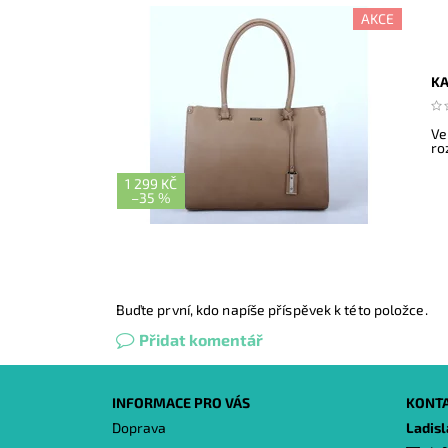
AKCE
KA
Ve
ro
1 299 KČ
–
35 %
Buďte první, kdo napíše příspěvek k této položce.
Přidat komentář
INFORMACE PRO VÁS
KONT
Doprava
Ladis