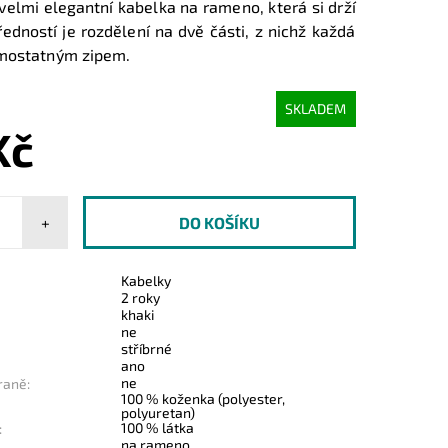
velmi elegantní kabelka na rameno, která si drží
 předností je rozdělení na dvě části, z nichž každá
amostatným zipem.
SKLADEM
Kč
+
Kabelky
2 roky
khaki
ne
stříbrné
ano
ne
raně:
100 % koženka (polyester,
polyuretan)
100 % látka
:
na rameno