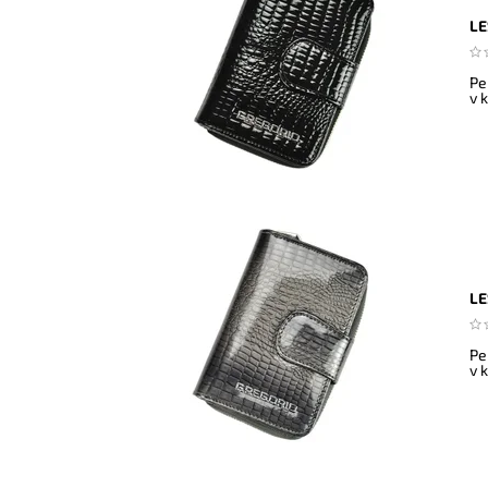
LE
Pe
v 
LE
Pe
v 