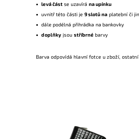
levá část
se uzavírá
na upínku
uvnitř této části je
9 slotů
na
platební či ji
dále podélná přihrádka na bankovky
doplňky
jsou
stříbrné
barvy
Barva odpovídá hlavní fotce u zboží, ostatní 