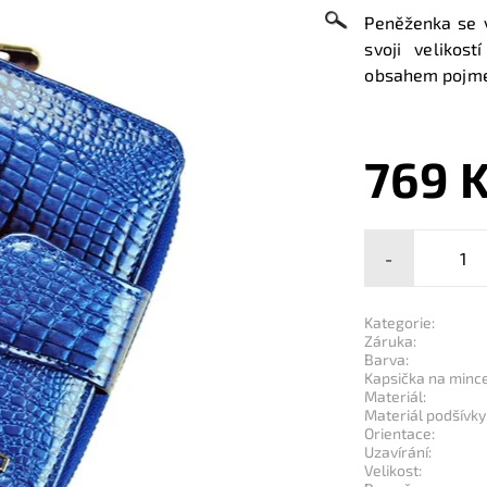
Peněženka se v
svoji velikos
obsahem pojme 
769 
-
Kategorie:
Záruka:
Barva:
Kapsička na mince
Materiál:
Materiál podšívky
Orientace:
Uzavírání:
Velikost: