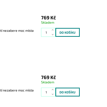
769 Kč
Skladem
stí nezabere moc místa
769 Kč
Skladem
stí nezabere moc místa