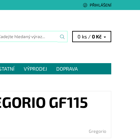
PŘIHLÁŠENÍ
0 ks /
0 Kč
STATNÍ
VÝPRODEJ
DOPRAVA
GORIO GF115
Gregorio