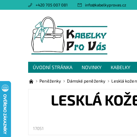
+420 705 007 081
info
@
kabelkyprovas.cz
ÚVODNÍ STRÁNKA
NOVINKY
KABELKY
OBCHODNÍ PODMÍNKY
GDPR
NAPIŠTE 
Peněženky
Dámské peněženky
Lesklá kože
LESKLÁ KOŽ
17051