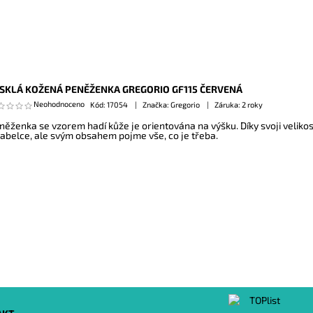
SKLÁ KOŽENÁ PENĚŽENKA GREGORIO GF115 ČERVENÁ
Neohodnoceno
Kód:
17054
Značka: Gregorio
Záruka: 2 roky
něženka se vzorem hadí kůže je orientována na výšku. Díky svoji veliko
kabelce, ale svým obsahem pojme vše, co je třeba.