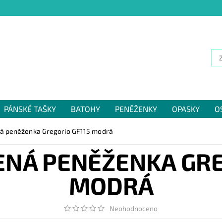
PÁNSKÉ TAŠKY
BATOHY
PENĚŽENKY
OPASKY
O
NÁM
ná peněženka Gregorio GF115 modrá
ENÁ PENĚŽENKA GRE
MODRÁ
Neohodnoceno