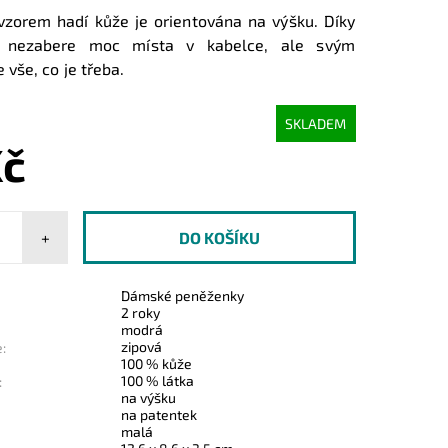
zorem hadí kůže je orientována na výšku. Díky
tí nezabere moc místa v kabelce, ale svým
vše, co je třeba.
SKLADEM
Kč
+
Dámské peněženky
2 roky
modrá
zipová
:
100 % kůže
100 % látka
:
na výšku
na patentek
malá