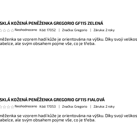
SKLÁ KOŽENÁ PENĚŽENKA GREGORIO GF115 ZELENÁ
Neohodnoceno
Kód:
17052
Značka: Gregorio
Záruka: 2 roky
něženka se vzorem hadí kůže je orientována na výšku. Díky svoji veliko
kabelce, ale svým obsahem pojme vše, co je třeba.
SKLÁ KOŽENÁ PENĚŽENKA GREGORIO GF115 FIALOVÁ
Neohodnoceno
Kód:
17053
Značka: Gregorio
Záruka: 2 roky
něženka se vzorem hadí kůže je orientována na výšku. Díky svoji veliko
kabelce, ale svým obsahem pojme vše, co je třeba.