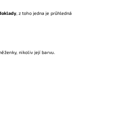
doklady
, z toho jedna je průhledná
ěženky, nikoliv její barvu.