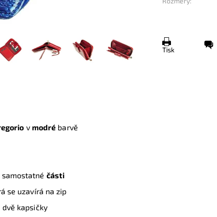
Rozměry:
Tisk
egorio
v
modré
barvě
samostatné
části
rá se uzavírá na zip
a dvě kapsičky