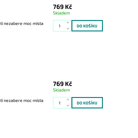
769 Kč
Skladem
stí nezabere moc místa
769 Kč
Skladem
stí nezabere moc místa